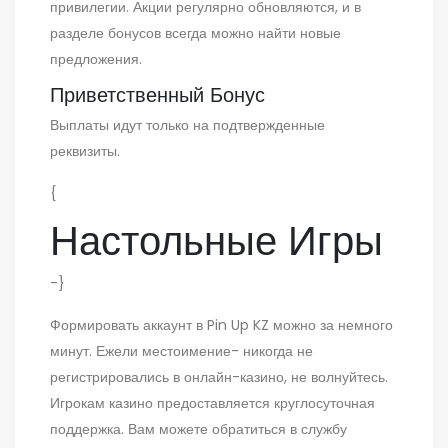
привилегии. Акции регулярно обновляются, и в
разделе бонусов всегда можно найти новые
предложения.
Приветственный Бонус
Выплаты идут только на подтвержденные
реквизиты.
{
Настольные Игры
-}
Формировать аккаунт в Pin Up KZ можно за немного
минут. Ежели местоимение- никогда не
регистрировались в онлайн-казино, не волнуйтесь.
Игрокам казино предоставляется круглосуточная
поддержка. Вам можете обратиться в службу