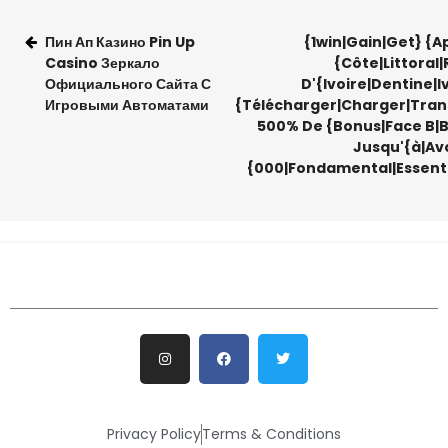
Пин Ап Казино Pin Up
{1win|Gain|Get} {A
Casino Зеркало
{Côte|Littoral
Официального Сайта С
D'{Ivoire|Dentine|I
Игровыми Автоматами
{Télécharger|Charger|Tran
500% De {Bonus|Face B|
Jusqu'{à|Avo
{000|Fondamental|Essenti
Privacy Policy
Terms & Conditions