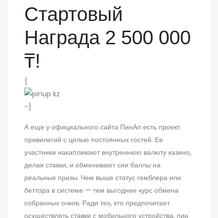
Стартовый
Награда 2 500 000
₸!
{
-}
А еще у официального сайта ПинАп есть проект
привилегий с целью постоянных гостей. Ее
участники накапливают внутреннюю валюту казино,
делая ставки, и обменивают сии баллы на
реальные призы. Чем выше статус гемблера или
беттора в системе — тем выгоднее курс обмена
собранных очков. Ради тех, кто предпочитает
осуществлять ставки с мобильного устройства, пин