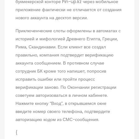
букмекерской конторе Pin-up.kz через мобильное
приложение фактически не отличается от создания
нового аккаунта на десктоп версии.
Приключенческие слоты оформлены в автоматах с
историей и мифологией Древнего Египта, Греции,
Рима, Скандинавии. Если клиент все создал
правильно, компания подтвердит верификацию
аккаунта сообщением. В противном случае
сотрудник БК кроме того напишет, попросив
исправить ошибки или пройти процесс
верификации заново. По Окончании регистрации
советуем авторизоваться в личном кабинете.
Нажмите кнопку “Вход”, в открывшемся окне
введите номер своего телефона, подтвердите
авторизацию кодом из СМС-сообщения.
{