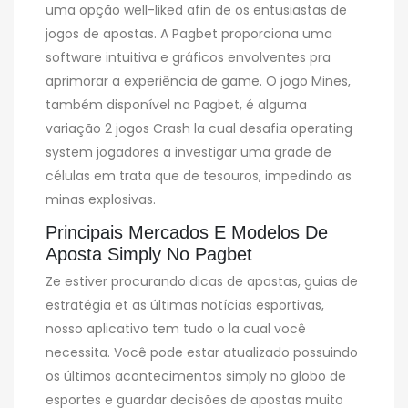
uma opção well-liked afin de os entusiastas de
jogos de apostas. A Pagbet proporciona uma
software intuitiva e gráficos envolventes pra
aprimorar a experiência de game. O jogo Mines,
também disponível na Pagbet, é alguma
variação 2 jogos Crash la cual desafia operating
system jogadores a investigar uma grade de
células em trata que de tesouros, impedindo as
minas explosivas.
Principais Mercados E Modelos De
Aposta Simply No Pagbet
Ze estiver procurando dicas de apostas, guias de
estratégia et as últimas notícias esportivas,
nosso aplicativo tem tudo o la cual você
necessita. Você pode estar atualizado possuindo
os últimos acontecimentos simply no globo de
esportes e guardar decisões de apostas muito