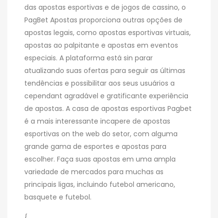
das apostas esportivas e de jogos de cassino, o
PagBet Apostas proporciona outras opções de
apostas legais, como apostas esportivas virtuais,
apostas ao palpitante e apostas em eventos
especiais. A plataforma está sin parar
atualizando suas ofertas para seguir as últimas
tendências e possibilitar aos seus usuários a
cependant agradável e gratificante experiência
de apostas. A casa de apostas esportivas Pagbet
é a mais interessante incapere de apostas
esportivas on the web do setor, com alguma
grande gama de esportes e apostas para
escolher. Faça suas apostas em uma ampla
variedade de mercados para muchas as
principais ligas, incluindo futebol americano,
basquete e futebol.
{