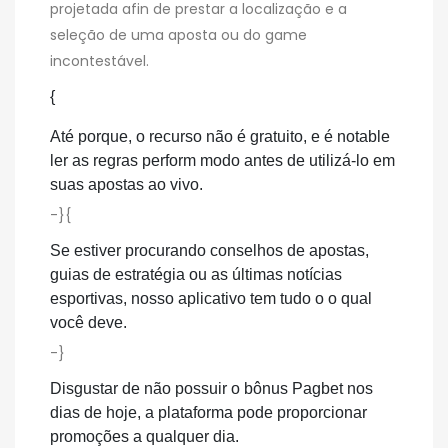
projetada afin de prestar a localização e a
seleção de uma aposta ou do game
incontestável.
{
Até porque, o recurso não é gratuito, e é notable
ler as regras perform modo antes de utilizá-lo em
suas apostas ao vivo.
-}{
Se estiver procurando conselhos de apostas,
guias de estratégia ou as últimas notícias
esportivas, nosso aplicativo tem tudo o o qual
você deve.
-}
Disgustar de não possuir o bônus Pagbet nos
dias de hoje, a plataforma pode proporcionar
promoções a qualquer dia.