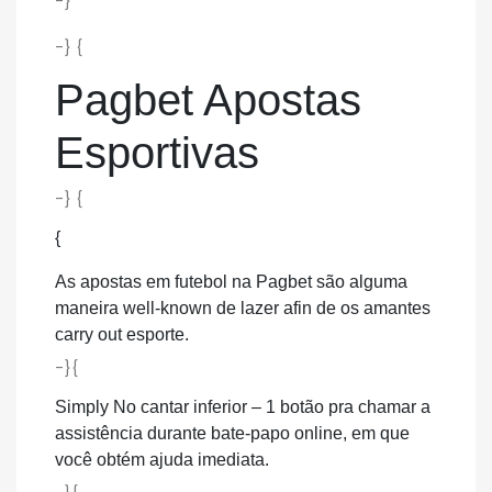
-}
-} {
Pagbet Apostas
Esportivas
-} {
{
As apostas em futebol na Pagbet são alguma
maneira well-known de lazer afin de os amantes
carry out esporte.
-}{
Simply No cantar inferior – 1 botão pra chamar a
assistência durante bate-papo online, em que
você obtém ajuda imediata.