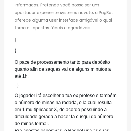
informadas. Pretende você possa ser um
apostador experiente systems novato, a PagBet
oferece alguma user interface amigável o qual
torna as apostas fáceis e agradáveis.
{
{
O pace de processamento tanto para depósito
quanto afin de saques vai de alguns minutos a
até 1h.
-}
O jogador irá escolher a tua ex profeso e também
o número de minas na rodada, o la cual resulta
em 1 multiplicador X, de acordo possuindo a
dificuldade gerada a hacer la cusqui do número
de minas formal.
Pra apostas esportivas, o Pagbet usa as suas