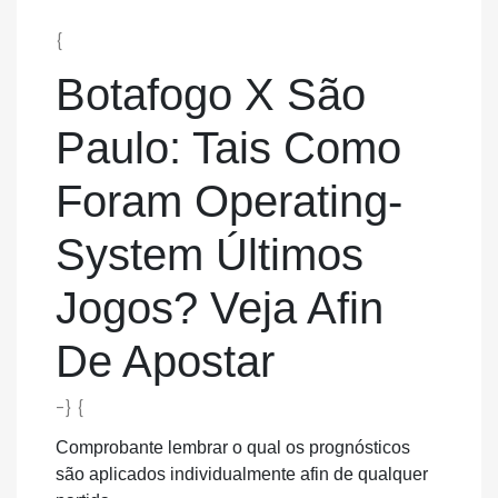
{
Botafogo X São
Paulo: Tais Como
Foram Operating-
System Últimos
Jogos? Veja Afin
De Apostar
-} {
Comprobante lembrar o qual os prognósticos
são aplicados individualmente afin de qualquer