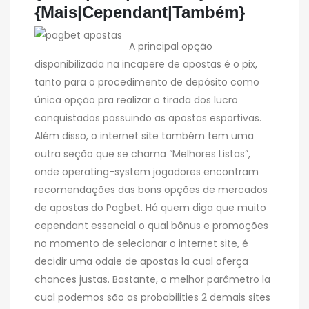
{Mais|Cependant|Também}
A principal opção
disponibilizada na incapere de apostas é o pix,
tanto para o procedimento de depósito como
única opção pra realizar o tirada dos lucro
conquistados possuindo as apostas esportivas.
Além disso, o internet site também tem uma
outra seção que se chama “Melhores Listas”,
onde operating-system jogadores encontram
recomendações das bons opções de mercados
de apostas do Pagbet. Há quem diga que muito
cependant essencial o qual bônus e promoções
no momento de selecionar o internet site, é
decidir uma odaie de apostas la cual oferça
chances justas. Bastante, o melhor parâmetro la
cual podemos são as probabilities 2 demais sites