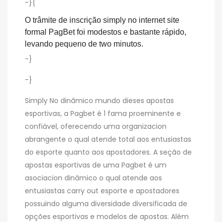
-}{
O trâmite de inscrição simply no internet site
formal PagBet foi modestos e bastante rápido,
levando pequeno de two minutos.
-}
-}
Simply No dinâmico mundo dieses apostas
esportivas, a Pagbet é 1 fama proeminente e
confiável, oferecendo uma organizacion
abrangente o qual atende total aos entusiastas
do esporte quanto aos apostadores. A seção de
apostas esportivas de uma Pagbet é um
asociacion dinâmico o qual atende aos
entusiastas carry out esporte e apostadores
possuindo alguma diversidade diversificada de
opções esportivas e modelos de apostas. Além