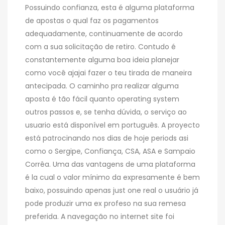
Possuindo confianza, esta é alguma plataforma
de apostas o qual faz os pagamentos
adequadamente, continuamente de acordo
com a sua solicitação de retiro. Contudo é
constantemente alguma boa ideia planejar
como você ajajai fazer o teu tirada de maneira
antecipada. O caminho pra realizar alguma
aposta é tão fácil quanto operating system
outros passos e, se tenha dúvida, o serviço ao
usuario está disponível em português. A proyecto
está patrocinando nos dias de hoje periods asi
como o Sergipe, Confiança, CSA, ASA e Sampaio
Corrêa. Uma das vantagens de uma plataforma
é la cual o valor mínimo da expresamente é bem
baixo, possuindo apenas just one real o usuário já
pode produzir uma ex profeso na sua remesa
preferida. A navegação no internet site foi