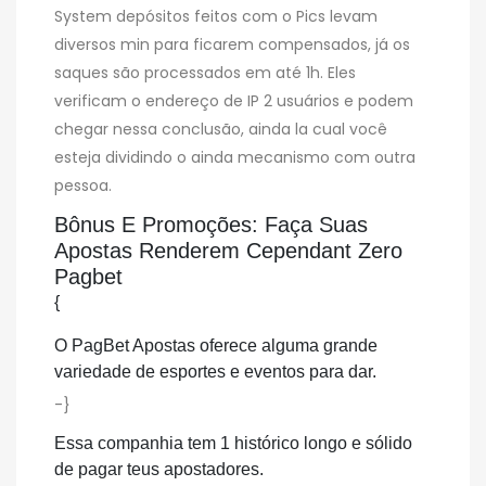
System depósitos feitos com o Pics levam
diversos min para ficarem compensados, já os
saques são processados em até 1h. Eles
verificam o endereço de IP 2 usuários e podem
chegar nessa conclusão, ainda la cual você
esteja dividindo o ainda mecanismo com outra
pessoa.
Bônus E Promoções: Faça Suas
Apostas Renderem Cependant Zero
Pagbet
{
O PagBet Apostas oferece alguma grande
variedade de esportes e eventos para dar.
-}
Essa companhia tem 1 histórico longo e sólido
de pagar teus apostadores.