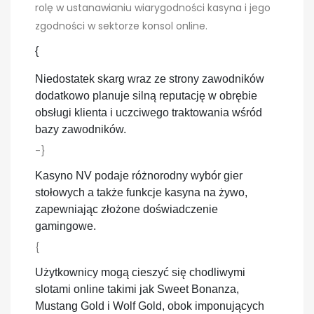
rolę w ustanawianiu wiarygodności kasyna i jego
zgodności w sektorze konsol online.
{
Niedostatek skarg wraz ze strony zawodników
dodatkowo planuje silną reputację w obrębie
obsługi klienta i uczciwego traktowania wśród
bazy zawodników.
-}
Kasyno NV podaje różnorodny wybór gier
stołowych a także funkcje kasyna na żywo,
zapewniając złożone doświadczenie
gamingowe.
{
Użytkownicy mogą cieszyć się chodliwymi
slotami online takimi jak Sweet Bonanza,
Mustang Gold i Wolf Gold, obok imponujących