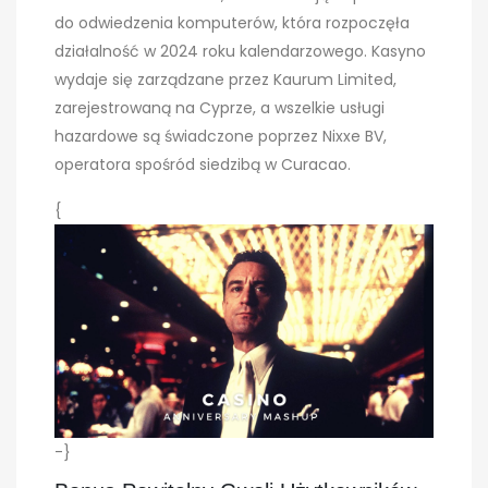
do odwiedzenia komputerów, która rozpoczęła
działalność w 2024 roku kalendarzowego. Kasyno
wydaje się zarządzane przez Kaurum Limited,
zarejestrowaną na Cyprze, a wszelkie usługi
hazardowe są świadczone poprzez Nixxe BV,
operatora spośród siedzibą w Curacao.
{
-}