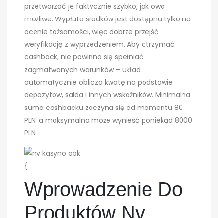
przetwarzać je faktycznie szybko, jak owo
możliwe. Wypłata środków jest dostępna tylko na
ocenie tożsamości, więc dobrze przejść
weryfikację z wyprzedzeniem. Aby otrzymać
cashback, nie powinno się spełniać
zagmatwanych warunków – układ
automatycznie oblicza kwotę na podstawie
depozytów, salda i innych wskaźników. Minimalna
suma cashbacku zaczyna się od momentu 80
PLN, a maksymalna może wynieść poniekąd 8000
PLN.
{
Wprowadzenie Do
Produktów Nv