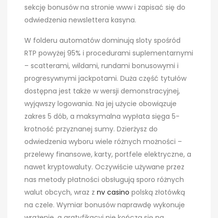
sekcję bonusów na stronie www i zapisać się do
odwiedzenia newslettera kasyna.
W folderu automatów dominują sloty spośród
RTP powyżej 95% i procedurami suplementarnymi
– scatterami, wildami, rundami bonusowymi i
progresywnymi jackpotami. Duża część tytułów
dostępna jest także w wersji demonstracyjnej,
wyjąwszy logowania​. Na jej użycie obowiązuje
zakres 5 dób, a maksymalna wypłata sięga 5-
krotność przyznanej sumy. Dzierżysz do
odwiedzenia wyboru wiele różnych możności –
przelewy finansowe, karty, portfele elektryczne, a
nawet kryptowaluty. Oczywiście używane przez
nas metody płatności obsługują sporo różnych
walut obcych, wraz z
nv casino
polską złotówką
na czele. Wymiar bonusów naprawdę wykonuje
wrażenie, a gratyfikacyj nie kończą się na