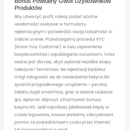
Bonus Powitalny Gwoli Użytkowników
Produktów
Aby utworzyć profil, należy podać istotne
wiadomości osobowe w formularzu
rejestracyjnym i potwierdzić swoją tożsamość w
trakcie ocenie. Przestrzegamy procedur KYC
(Know Your Customer) w celu zapewnienia
bezpieczeństwa i zapobiegania oszustwom, toteż
ważne jest dla nas, abyś wykonał wszelkie etapy
należycie i terminowo. Na rejestracji będziesz
mógł zalogować się do odwiedzenia kasyna NV
spośród przypadkowego urządzenia – peceta,
tabletu bądź smartfona, grać w własne ulubione
gry, wpłacać depozyt, otrzymywać bonusy
kasyna NV. Jeśli napotkasz jakiekolwiek błędy w
czasie logowania, zawsze jesteśmy zdecydowani
pomóc za pośrednictwem czatu przez internet
lub korespondencji e-mail.