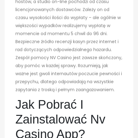
hostów, a studio on-line pochodzi od czasu
licencjonowanych dostawców​. Zależy on od
czasu wysokości ilości do wypłaty – ale ogólnie w
większości wypadków realizujemy wypłatę w
momencie od momentu 5 chwil do 96 dni.
Bezpieczne źródło recenzji kasyn przez internet i
rad dotyczących odpowiedzialnego hazardu.
Zespół pomocy NV Casino jest zawsze skończony,
aby pomóc w każdej sprawy. Rozumieją, jak
ważne jest gwoli internautów poczucie pewności i
przepychu, dlatego odpowiadają na wszystkie
zapytania z troską i pełnym zaangażowaniem.
Jak Pobrać I
Zainstalować Nv
Casino App?