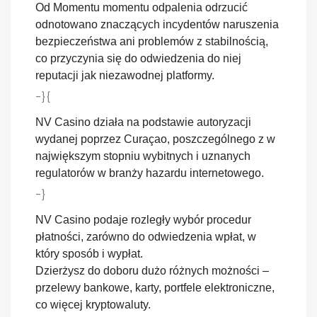
Od Momentu momentu odpalenia odrzucić
odnotowano znaczących incydentów naruszenia
bezpieczeństwa ani problemów z stabilnością,
co przyczynia się do odwiedzenia do niej
reputacji jak niezawodnej platformy.
-}{
NV Casino działa na podstawie autoryzacji
wydanej poprzez Curaçao, poszczególnego z w
największym stopniu wybitnych i uznanych
regulatorów w branży hazardu internetowego.
-}
NV Casino podaje rozległy wybór procedur
płatności, zarówno do odwiedzenia wpłat, w
który sposób i wypłat.
Dzierżysz do doboru dużo różnych możności –
przelewy bankowe, karty, portfele elektroniczne,
co więcej kryptowaluty.