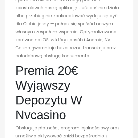
zainstalować naszą aplikację. Jeśli coś nie działa
albo przebieg nie zaakceptować wydaje się być
dla Ciebie jasny — połącz się spośród naszym
własnym zespołem wsparcia. Optymalizowana
zarówno na iOS, w który sposób i Android, NV
Casino gwarantuje bezpieczne transakcje oraz
całodobową obsługę konsumenta.
Premia 20€
Wyjąwszy
Depozytu W
Nvcasino
Obsługuje płatności, program lojalnościowy oraz
umożliwia aktywować zniżki bezpośrednio z