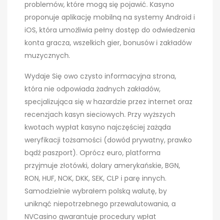
problemów, które mogą się pojawić. Kasyno
proponuje aplikację mobilną na systemy Android i
iOS, która umożliwia pełny dostęp do odwiedzenia
konta gracza, wszelkich gier, bonusów i zakładów
muzycznych.
Wydaje Się owo czysto informacyjna strona,
która nie odpowiada żadnych zakładów,
specjalizująca się w hazardzie przez internet oraz
recenzjach kasyn sieciowych. Przy wyższych
kwotach wypłat kasyno najczęściej zażąda
weryfikacji tożsamości (dowód prywatny, prawko
bądź paszport). Oprócz euro, platforma
przyjmuje złotówki, dolary amerykańskie, BGN,
RON, HUF, NOK, DKK, SEK, CLP i parę innych.
Samodzielnie wybrałem polską walutę, by
uniknąć niepotrzebnego przewalutowania, a
NVCasino gwarantuje procedury wpłat