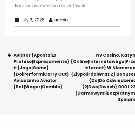
komfortowe właśnie dla złotówek.
July 3, 2026
admin
Aviator {Aposta|Ex
Nv Casino, Kasy
Profeso|Expresamente}
{Online|Internetowego|Prz
ᐈ {Jogo|Game}
Internet} W Niemcze
{Do|Perform|Carry Out}
{Z|Spośród|Wraz Z} Bonus
Aviãozinho Aviator
{Do|Do Odwiedzeni
{Bet|Wager|Gamble}
{2|Dwa|Dwóch} 000 I 2
{Darmowymi|Bezpłatnym
Spinam