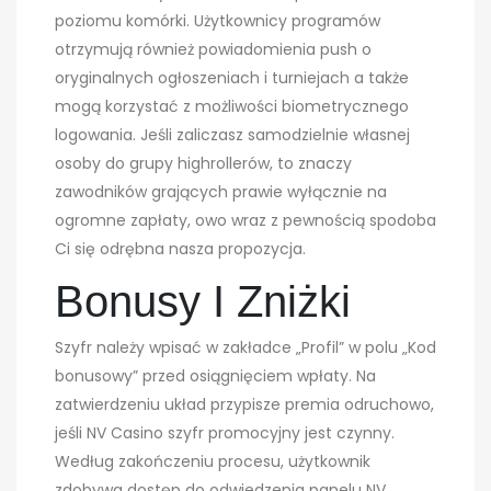
poziomu komórki. Użytkownicy programów
otrzymują również powiadomienia push o
oryginalnych ogłoszeniach i turniejach a także
mogą korzystać z możliwości biometrycznego
logowania. Jeśli zaliczasz samodzielnie własnej
osoby do grupy highrollerów, to znaczy
zawodników grających prawie wyłącznie na
ogromne zapłaty, owo wraz z pewnością spodoba
Ci się odrębna nasza propozycja.
Bonusy I Zniżki
Szyfr należy wpisać w zakładce „Profil” w polu „Kod
bonusowy” przed osiągnięciem wpłaty. Na
zatwierdzeniu układ przypisze premia odruchowo,
jeśli NV Casino szyfr promocyjny jest czynny.
Według zakończeniu procesu, użytkownik
zdobywa dostęp do odwiedzenia panelu NV