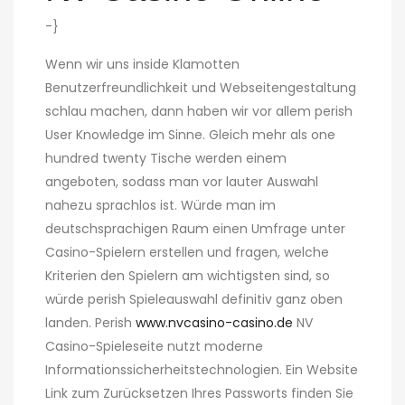
-}
Wenn wir uns inside Klamotten
Benutzerfreundlichkeit und Webseitengestaltung
schlau machen, dann haben wir vor allem perish
User Knowledge im Sinne. Gleich mehr als one
hundred twenty Tische werden einem
angeboten, sodass man vor lauter Auswahl
nahezu sprachlos ist. Würde man im
deutschsprachigen Raum einen Umfrage unter
Casino-Spielern erstellen und fragen, welche
Kriterien den Spielern am wichtigsten sind, so
würde perish Spieleauswahl definitiv ganz oben
landen. Perish
www.nvcasino-casino.de
NV
Casino-Spieleseite nutzt moderne
Informationssicherheitstechnologien. Ein Website
Link zum Zurücksetzen Ihres Passworts finden Sie