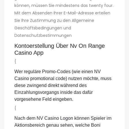
können, müssen Sie mindestens das twenty four.
Mit dem Absenden Ihrer E-Mail-Adresse erteilen
Sie Ihre Zustimmung zu den Allgemeine
Geschäftsbedingungen und
Datenschutzbestimmungen
Kontoerstellung Über Nv On Range
Casino App
{
Wer reguläre Promo-Codes (wie einen NV
Casino promotional code) nutzen möchte, muss
diese zwingend direkt während des
Einzahlungsvorgangs inside das dafür
vorgesehene Feld eingeben.
{
Nach dem NV Casino Logon können Spieler im
Aktionsbereich genau sehen, welche Boni