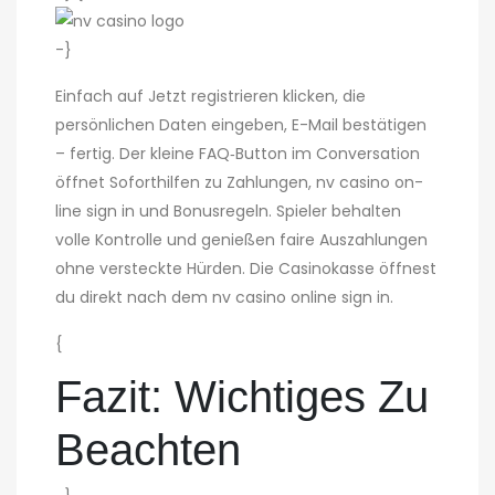
-}
Einfach auf Jetzt registrieren klicken, die
persönlichen Daten eingeben, E-Mail bestätigen
– fertig. Der kleine FAQ‑Button im Conversation
öffnet Soforthilfen zu Zahlungen, nv casino on-
line sign in und Bonusregeln. Spieler behalten
volle Kontrolle und genießen faire Auszahlungen
ohne versteckte Hürden. Die Casinokasse öffnest
du direkt nach dem nv casino online sign in.
{
Fazit: Wichtiges Zu
Beachten