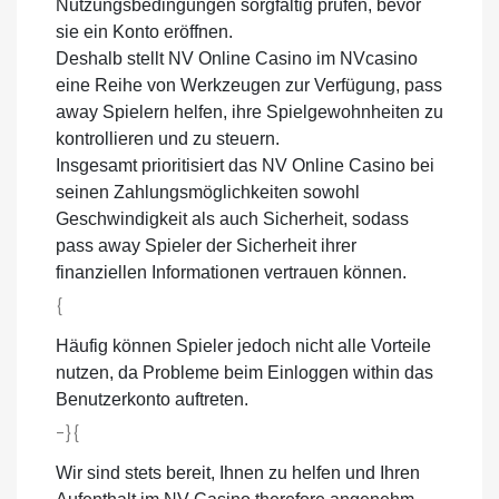
Nutzungsbedingungen sorgfältig prüfen, bevor
sie ein Konto eröffnen.
Deshalb stellt NV Online Casino im NVcasino
eine Reihe von Werkzeugen zur Verfügung, pass
away Spielern helfen, ihre Spielgewohnheiten zu
kontrollieren und zu steuern.
Insgesamt prioritisiert das NV Online Casino bei
seinen Zahlungsmöglichkeiten sowohl
Geschwindigkeit als auch Sicherheit, sodass
pass away Spieler der Sicherheit ihrer
finanziellen Informationen vertrauen können.
{
Häufig können Spieler jedoch nicht alle Vorteile
nutzen, da Probleme beim Einloggen within das
Benutzerkonto auftreten.
-}{
Wir sind stets bereit, Ihnen zu helfen und Ihren