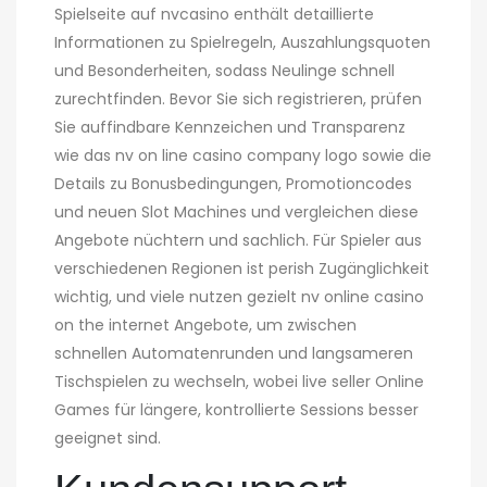
Spielseite auf nvcasino enthält detaillierte
Informationen zu Spielregeln, Auszahlungsquoten
und Besonderheiten, sodass Neulinge schnell
zurechtfinden. Bevor Sie sich registrieren, prüfen
Sie auffindbare Kennzeichen und Transparenz
wie das nv on line casino company logo sowie die
Details zu Bonusbedingungen, Promotioncodes
und neuen Slot Machines und vergleichen diese
Angebote nüchtern und sachlich. Für Spieler aus
verschiedenen Regionen ist perish Zugänglichkeit
wichtig, und viele nutzen gezielt nv online casino
on the internet Angebote, um zwischen
schnellen Automatenrunden und langsameren
Tischspielen zu wechseln, wobei live seller Online
Games für längere, kontrollierte Sessions besser
geeignet sind.