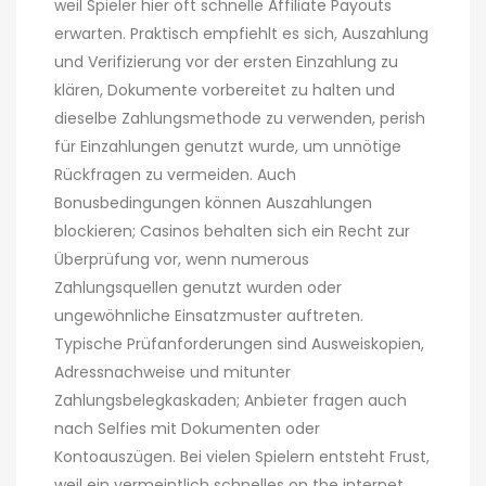
weil Spieler hier oft schnelle Affiliate Payouts
erwarten. Praktisch empfiehlt es sich, Auszahlung
und Verifizierung vor der ersten Einzahlung zu
klären, Dokumente vorbereitet zu halten und
dieselbe Zahlungsmethode zu verwenden, perish
für Einzahlungen genutzt wurde, um unnötige
Rückfragen zu vermeiden. Auch
Bonusbedingungen können Auszahlungen
blockieren; Casinos behalten sich ein Recht zur
Überprüfung vor, wenn numerous
Zahlungsquellen genutzt wurden oder
ungewöhnliche Einsatzmuster auftreten.
Typische Prüfanforderungen sind Ausweiskopien,
Adressnachweise und mitunter
Zahlungsbelegkaskaden; Anbieter fragen auch
nach Selfies mit Dokumenten oder
Kontoauszügen. Bei vielen Spielern entsteht Frust,
weil ein vermeintlich schnelles on the internet