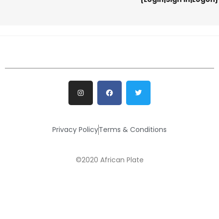
Privacy Policy
Terms & Conditions
©2020 African Plate