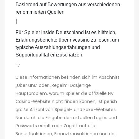
Basierend auf Bewertungen aus verschiedenen
renommierten Quellen
{
Für Spieler inside Deutschland ist es hilfreich,
Erfahrungsberichte über nvcasino zu lesen, um
typische Auszahlungserfahrungen und
Supportqualität einzuschätzen.
-}
Diese Informationen befinden sich im Abschnitt
„Über uns” oder „Regeln”. Dasjenige
Hauptproblem, warum Spieler die offizielle NV
Casino-Website nicht finden können, ist perish
große Anzahl von Spiegel- und Fake-Websites.
Nur durch die Eingabe des aktuellen Logins und
Passworts erhält man Zugriff auf alle
Bonusfunktionen, Finanztransaktionen und das