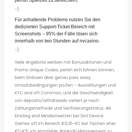
perish Spielzeit zu bereichern.
-}
Für anhaltende Problems nutzen Sie den
dedizierten Support-Ticket-Bereich mit
Screenshots – 95% der Fälle lösen sich
innerhalb von two Stunden auf nvcasino.
-}
Viele Angebote werben mit Bonusaktionen und
Promo Unique Codes, perish sich lohnen können,
beim Einlösen aber genau pass away
Umsatzbedingungen prüfen – Auszahlungen und
KYC sind oft Common, und die Geschwindigkeit
von deposits/withdrawals variiert je nach
Zahlungsmethode und Verifizierungsstatus. Als
Einstieg sind Mindestwetten bei Slot Device
Games oft im Bereich €0,10–€1, bei Tischen eher
€1–€5; ich empfehle, Bankroll-Management zu