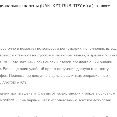
иональные валюты (UAN, KZT, RUB, TRY и т.д.), а также
осуточно и помогает по вопросам регистрации, пополнения, вывод
ераторы отвечают на русском и казахском языках, а время отклика 
tBet — это законный сайт онлайн-ставок, предлагающий онлайн-
ое. Есть еще один удобный прием получения доступа к контенту
ефон. Приложение доступно с целью различных операционных
 Android и iOS.
ачем тратить деньги. Отзывы от казахстанских игроков в основном
Mostbet — сие первый шаг к использованию всех возможностей