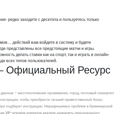
е- редко заходите с десктопа и пользуетесь только
имов… действий вам войдете в систему и будете
где представлены все предстоящие матчи и игры.
ность делать ставки как на спорт, так и играть в онлайн-
ади всех типов пользователей.
 – Официальный Ресурс
данные – местоположение проживания, город, почтовый показател
гистрации, чтобы приобрести лучший приветственный бонус.
ыстро подберет инструкцию. Неразрешимых проблем в букмекерской
ади VIP-игроков оператор краткое назначить персонального