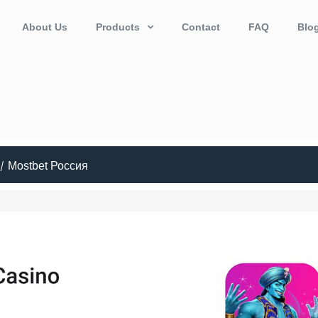
About Us
Products
Contact
FAQ
Blo
Mostbet Россия
/