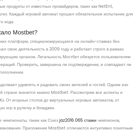
 продукты от известных провайдеров, таких как NetEnt,
ругих. Каждый игровой автомат прошел обязательное испытание для
о кода.
ало Mostbet?
ских платформ, специализирующаяся на онлайн-ставках без
ал свою деятельность в 2009 году и работает строго в рамках
лирующим органом. Легальность Мостбет обязуется пользователям
пераций. Проверить, завершена ли подтверждение, и совпадают ли
 пополнении.
должает удивлять и радовать своих жителей и гостей. Одним изо
й стране значится казино Mostbet. Рассмотрим все аспекты и
з. От игорных столов до виртуальных игровых автоматов, от
х игр в рулетку и блэкджек.
е чемпионаты, такие как Союз
jaz2016 065 ставки
чемпионов,
евнования. Приложение Mostbet отличается интуитивно понятным