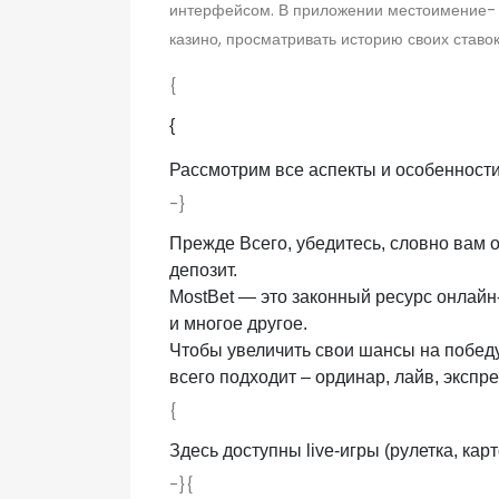
интерфейсом. В приложении местоимение- м
казино, просматривать историю своих ставо
{
{
Рассмотрим все аспекты и особенности
-}
Прежде Всего, убедитесь, словно вам 
депозит.
MostBet — это законный ресурс онлайн-
и многое другое.
Чтобы увеличить свои шансы на победу
всего подходит – ординар, лайв, экспре
{
Здесь доступны live-игры (рулетка, ка
-}{