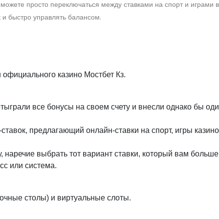
ожете просто переключаться между ставками на спорт и играми в
к и быстро управлять балансом.
 официального казино Мостбет Кз.
отыграли все бонусы на своем счету и внесли однако бы од
ставок, предлагающий онлайн-ставки на спорт, игры казино
, наречие выбрать тот вариант ставки, который вам больше
сс или система.
рточные столы) и виртуальные слоты.