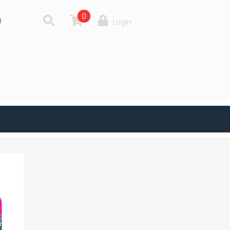
0
g
Login