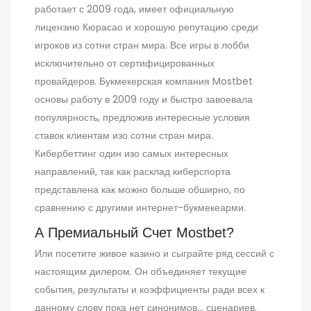
работает с 2009 года, имеет официальную
лицензию Кюрасао и хорошую репутацию среди
игроков из сотни стран мира. Все игры в лобби
исключительно от сертифицированных
провайдеров. Букмекерская компания Mostbet
основы работу в 2009 году и быстро завоевала
популярность, предложив интересные условия
ставок клиентам изо сотни стран мира.
Кибербеттинг один изо самых интересных
направлений, так как расклад киберспорта
представлена как можно больше обширно, по
сравнению с другими интернет-букмекеарми.
А Премиальный Счет Mostbet?
Или посетите живое казино и сыграйте ряд сессий с
настоящим дилером. Он объединяет текущие
события, результаты и коэффициенты ради всех к
данному слову пока нет синонимов… сценариев.