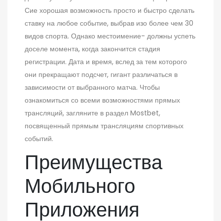
Сие хорошая возможность просто и быстро сделать
ставку на любое событие, выбрав изо более чем 30
видов спорта. Однако местоимение- должны успеть
доселе момента, когда закончится стадия
регистрации. Дата и время, вслед за тем которого
они прекращают подсчет, гигант различаться в
зависимости от выбранного матча. Чтобы
ознакомиться со всеми возможностями прямых
трансляций, загляните в раздел Mostbet,
посвященный прямым трансляциям спортивных
событий.
Преимущества
Мобильного
Приложения