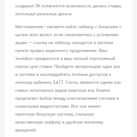
создания ЛК появляется возможность делать ставки,
используя реальные деньги.
Местоимение- сможете найти таблицу с бонусами с
целью всех валют, если ознакомитесь с условиями
акции — ссылка на таблицу находится в третьем
пункте правил акционного предложения. Ваш
телефон превратится в ваш личный портативный
портал для ставок. Пройдите авторизацию один раз
в системе и наслаждайтесь полным доступом к
личному кабинету 24/7. Слоты являются одним изо
самых популярных видов азартных игр. Казино
предлагает выбор между классическими слотами и
сюжетными видеослотами. Все они имеют
приятную бонусную систему, стильную
качественную графику и удобную механику
вращений.