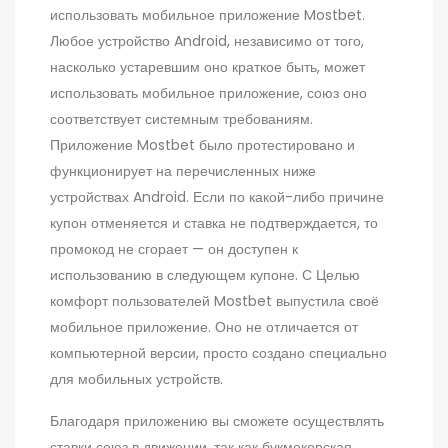
использовать мобильное приложение Mostbet.
Любое устройство Android, независимо от того,
насколько устаревшим оно краткое быть, может
использовать мобильное приложение, союз оно
соответствует системным требованиям.
Приложение Mostbet было протестировано и
функционирует на перечисленных ниже
устройствах Android. Если по какой-либо причине
купон отменяется и ставка не подтверждается, то
промокод не сгорает — он доступен к
использованию в следующем купоне. С Целью
комфорт пользователей Mostbet выпустила своё
мобильное приложение. Оно не отличается от
компьютерной версии, просто создано специально
для мобильных устройств.
Благодаря приложению вы сможете осуществлять
ставки союз в движении, так как букмекерская