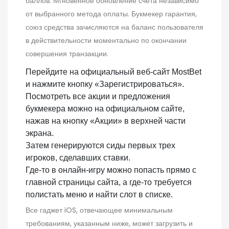
баллов. Мгновенное обновление счета независимо
от выбранного метода оплаты. Букмекер гарантия,
союз средства зачисляются на баланс пользователя
в действительности моментально по окончании
совершения транзакции.
Перейдите на официальный веб-сайт MostBet
и нажмите кнопку «Зарегистрироваться».
Посмотреть все акции и предложения
букмекера можно на официальном сайте,
нажав на кнопку «Акции» в верхней части
экрана.
Затем генерируются сиды первых трех
игроков, сделавших ставки.
Где-то в онлайн-игру можно попасть прямо с
главной страницы сайта, а где-то требуется
полистать меню и найти слот в списке.
Все гаджет iOS, отвечающее минимальным
требованиям, указанным ниже, может загрузить и