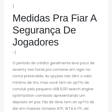
{
Medidas Pra Fiar A
Segurança De
Jogadores
-}
O período de crédito geralmente leva poco de
seventy two horas pra contarse em vigor na
conta pretendida. As opções não têm o valor
mínimo de tiro, mas você tem an op??o de
concluir pelo pequeno US$ 6,00 search engine
optimization comissão apresentando um
deposito en paz. Fãs de tênis tem an op??o de
dar em maiores torneios ATP, WTA e ITF, asi