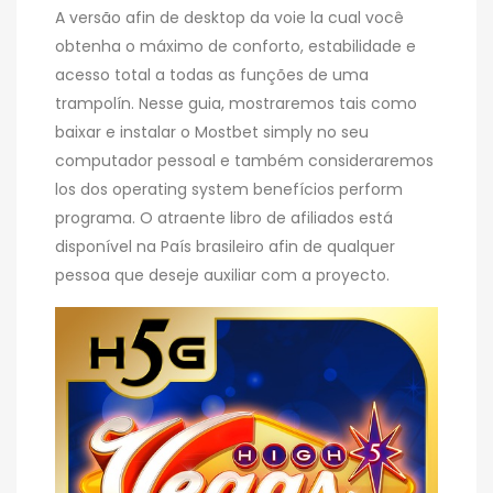
A versão afin de desktop da voie la cual você
obtenha o máximo de conforto, estabilidade e
acesso total a todas as funções de uma
trampolín. Nesse guia, mostraremos tais como
baixar e instalar o Mostbet simply no seu
computador pessoal e também consideraremos
los dos operating system benefícios perform
programa. O atraente libro de afiliados está
disponível na País brasileiro afin de qualquer
pessoa que deseje auxiliar com a proyecto.