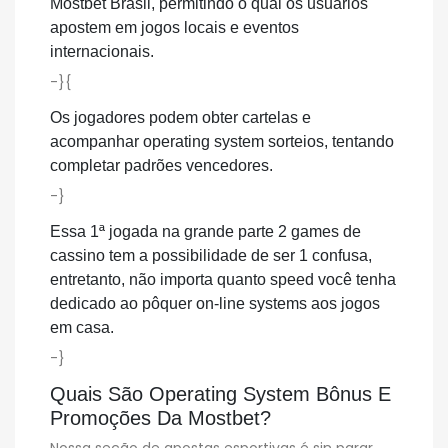
Mostbet Brasil, permitindo o qual os usuários
apostem em jogos locais e eventos
internacionais.
-}{
Os jogadores podem obter cartelas e
acompanhar operating system sorteios, tentando
completar padrões vencedores.
-}
Essa 1ª jogada na grande parte 2 games de
cassino tem a possibilidade de ser 1 confusa,
entretanto, não importa quanto speed você tenha
dedicado ao pôquer on-line systems aos jogos
em casa.
-}
Quais São Operating System Bônus E
Promoções Da Mostbet?
Nossa seção de apostas esportivas é sin parar