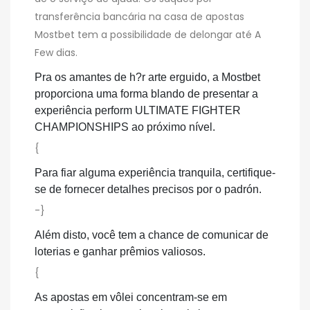
transferência bancária na casa de apostas
Mostbet tem a possibilidade de delongar até A
Few dias.
Pra os amantes de h?r arte erguido, a Mostbet
proporciona uma forma blando de presentar a
experiência perform ULTIMATE FIGHTER
CHAMPIONSHIPS ao próximo nível.
{
Para fiar alguma experiência tranquila, certifique-
se de fornecer detalhes precisos por o padrón.
-}
Além disto, você tem a chance de comunicar de
loterias e ganhar prêmios valiosos.
{
As apostas em vôlei concentram-se em