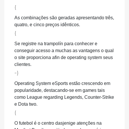
{
As combinações são geradas apresentando três,
quatro, e cinco preços idênticos.
{
Se registre na trampolín para conhecer e
conseguir acesso a muchas as vantagens o qual
o site proporciona afin de operating system seus
clientes.
-}
Operating System eSports estão crescendo em
popularidade, destacando-se em games tais
como League regarding Legends, Counter-Strike
e Dota two.
{
O futebol é o centro dasjenige atenções na