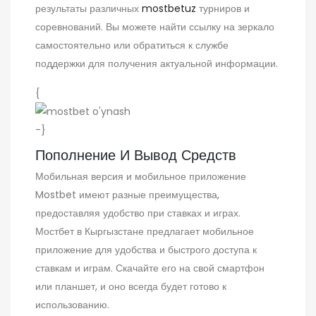
результаты различных
mostbetuz
турниров и
соревнований. Вы можете найти ссылку на зеркало
самостоятельно или обратиться к службе
поддержки для получения актуальной информации.
{
-}
Пополнение И Вывод Средств
Мобильная версия и мобильное приложение
Mostbet имеют разные преимущества,
предоставляя удобство при ставках и играх.
Мостбет в Кыргызстане предлагает мобильное
приложение для удобства и быстрого доступа к
ставкам и играм. Скачайте его на свой смартфон
или планшет, и оно всегда будет готово к
использованию.