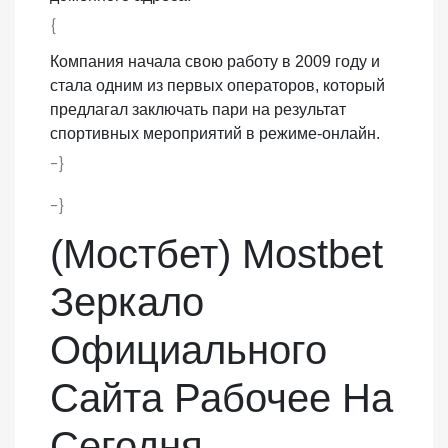
{
Компания начала свою работу в 2009 году и
стала одним из первых операторов, который
предлагал заключать пари на результат
спортивных мероприятий в режиме-онлайн.
-}
-}
(мостбет) Mostbet
Зеркало
Официального
Сайта Рабочее На
Сегодня