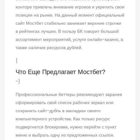
конторе привлечь внимание игроков и укрепить свои
позиции на рынке. На данный момент официальный
сайт Мостбет стабильно занимает верхние строчки
в рейтингах лучших. В пользу БК говорит большой
ассортимент мероприятий, услуги онлайн-казино, а
также наличие ресурсов дублей.
{
Что Еще Предлагает Мостбет?
-}
Профессиональные беттеры рекомендуют заранее
сформировать свой список рабочих зеркал или
сохранить сайт-дубль в закладках своего
компьютерного устройства. Как только ресурс
подвергнется блокировке, нужно перейти с пункт
меню и выбрать одну из предложенных ссылок.