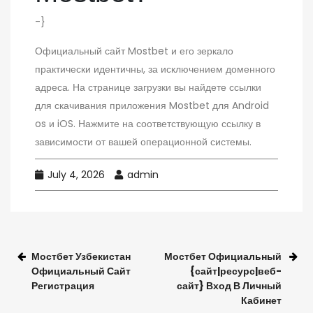
-}
Официальный сайт Mostbet и его зеркало
практически идентичны, за исключением доменного
адреса. На странице загрузки вы найдете ссылки
для скачивания приложения Mostbet для Android
os и iOS. Нажмите на соответствующую ссылку в
зависимости от вашей операционной системы.
July 4, 2026
admin
Мостбет Узбекистан
Мостбет Официальный
Официальный Сайт
{сайт|ресурс|веб-
Регистрация
сайт} Вход В Личный
Кабинет