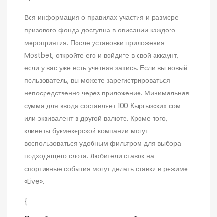
Вся информация о правилах участия и размере
призового фонда доступна в описании каждого
мероприятия. После установки приложения
Mostbet, откройте его и войдите в свой аккаунт,
если у вас уже есть учетная запись. Если вы новый
пользователь, вы можете зарегистрироваться
непосредственно через приложение. Минимальная
сумма для ввода составляет 100 Кыргызских сом
или эквивалент в другой валюте. Кроме того,
клиенты букмекерской компании могут
воспользоваться удобным фильтром для выбора
подходящего слота. Любители ставок на
спортивные события могут делать ставки в режиме
«Live».
{