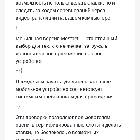
возможность не только делать ставки, но и
следить за ходом соревнований через
видеотрансляции на вашем компьютере.
{
Мобильная версия Mostbet — это отличный
выбор для тех, кто не желает загружать
дополнительное приложение на свое
устройство.
-}{
Прежде чем начать, убедитесь, что ваше
мобильное устройство соответствует
системным требованиям для приложения.
-}
Эти проверки позволяют пользователям
оценить сертифицированные слоты и делать
ставки, не беспокоясь о возможных
махинациях.