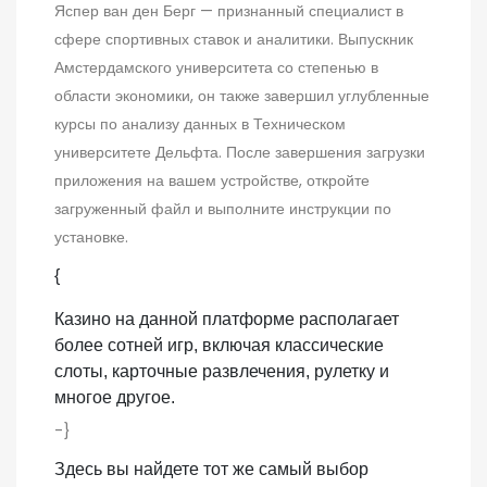
Яспер ван ден Берг — признанный специалист в
сфере спортивных ставок и аналитики. Выпускник
Амстердамского университета со степенью в
области экономики, он также завершил углубленные
курсы по анализу данных в Техническом
университете Дельфта. После завершения загрузки
приложения на вашем устройстве, откройте
загруженный файл и выполните инструкции по
установке.
{
Казино на данной платформе располагает
более сотней игр, включая классические
слоты, карточные развлечения, рулетку и
многое другое.
-}
Здесь вы найдете тот же самый выбор