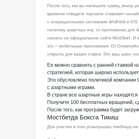
После того, как вы напишите сумму, внизу 
времени отводите торговле ставками-онлай
с операционными системами Android и iOS
политику азартных игр, то приложение для
скачать на официальном сайте Mostbet. И е
это – мобильные приложения. От Олимпийс
открыты для ваших ставок. Это ваш шанс пос
Ее можно сравнить с ранней ставкой н
стратегией, которая широко использует
Это обусловлено политикой компании 
с азартными играми.
В стране все азартные игры находятся 
Получите 100 бесплатных вращений, сд
После того, как программа будет загру
Мостбетда Боксга Тикиш
Для участия в этих розыгрышах гемблеру не 