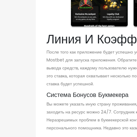
Линия И Коэфф
После того как приложение будет успешно у
Mostbet для запуска приложения. Обратите 
вывода средств, каждому пользователю нуж
это ставка, которая охватывает несколько п
ставка будет успешной.
Система Бонусов Букмекера
Вы можете указать иную страну проживания
заходить на ресурс можно 24/7. Сотрудник 
Неразрешимых проблем в букмекерской конто
персонального помощника. Недавно это каз