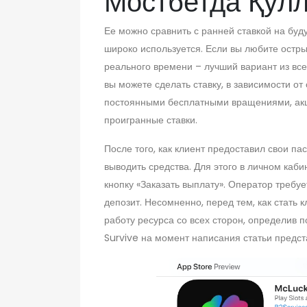
Мостбетда Қўл
Ее можно сравнить с ранней ставкой на буд
широко используется. Если вы любите остры
реального времени – лучший вариант из вс
вы можете сделать ставку, в зависимости о
постоянными бесплатными вращениями, акц
проигранные ставки.
После того, как клиент предоставил свои п
выводить средства. Для этого в личном каб
кнопку «Заказать выплату». Оператор требу
депозит. Несомненно, перед тем, как стать
работу ресурса со всех сторон, определив
Survive на момент написания статьи предст