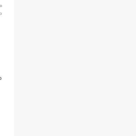
о
о
о