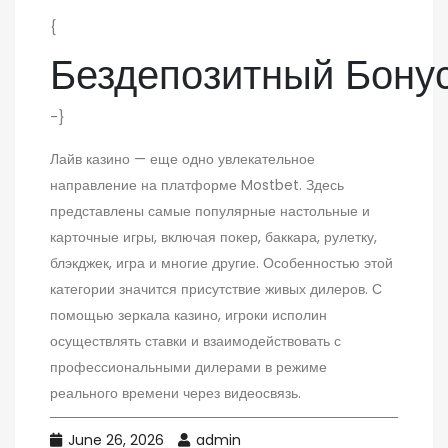
{
Бездепозитный Бону
-}
Лайв казино — еще одно увлекательное
направление на платформе Mostbet. Здесь
представлены самые популярные настольные и
карточные игры, включая покер, баккара, рулетку,
блэкджек, игра и многие другие. Особенностью этой
категории значится присутствие живых дилеров. С
помощью зеркала казино, игроки исполин
осуществлять ставки и взаимодействовать с
профессиональными дилерами в режиме
реального времени через видеосвязь.
June 26, 2026
admin