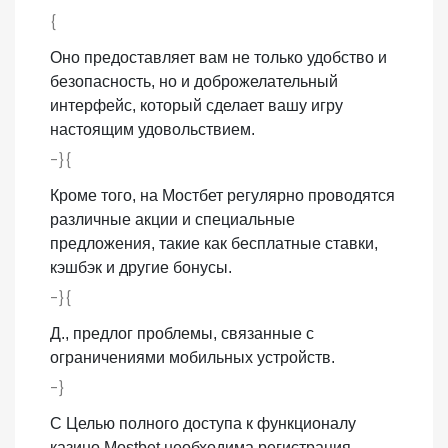
{
Оно предоставляет вам не только удобство и
безопасность, но и доброжелательный
интерфейс, который сделает вашу игру
настоящим удовольствием.
-}{
Кроме того, на Мостбет регулярно проводятся
различные акции и специальные
предложения, такие как бесплатные ставки,
кэшбэк и другие бонусы.
-}{
Д., предлог проблемы, связанные с
ограничениями мобильных устройств.
-}
С Целью полного доступа к функционалу
казино Mostbet необходима регистрация.