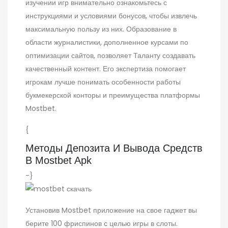
изучении игр внимательно ознакомьтесь с
инструкциями и условиями бонусов, чтобы извлечь
максимальную пользу из них. Образование в
области журналистики, дополненное курсами по
оптимизации сайтов, позволяет Таланту создавать
качественный контент. Его экспертиза помогает
игрокам лучше понимать особенности работы
букмекерской конторы и преимущества платформы
Mostbet.
{
Методы Депозита И Вывода Средств
В Mostbet Apk
-}
Установив Mostbet приложение на свое гаджет вы
берите 100 фриспинов с целью игры в слоты.