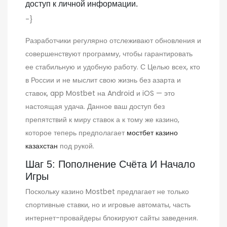
доступ к личной информации.
-}
Разработчики регулярно отслеживают обновления и
совершенствуют программу, чтобы гарантировать
ее стабильную и удобную работу. С Целью всех, кто
в России и не мыслит свою жизнь без азарта и
ставок, app Mostbet на Android и iOS — это
настоящая удача. Данное ваш доступ без
препятствий к миру ставок а к тому же казино,
которое теперь предполагает
мостбет казино
казахстан
под рукой.
Шаг 5: Пополнение Счёта И Начало
Игры
Поскольку казино Mostbet предлагает не только
спортивные ставки, но и игровые автоматы, часть
интернет-провайдеры блокируют сайты заведения.