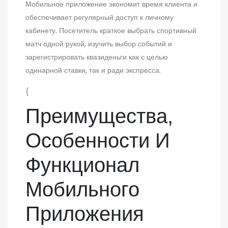
Мобильное приложение экономит время клиента и
обеспечивает регулярный доступ к личному
кабинету. Посетитель краткое выбрать спортивный
матч одной рукой, изучить выбор событий и
зарегистрировать квазиденьги как с целью
одинарной ставки, так и ради экспресса.
{
Преимущества,
Особенности И
Функционал
Мобильного
Приложения