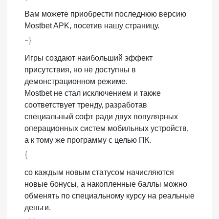
Вам можете приобрести последнюю версию
Mostbet APK, посетив нашу страницу.
-}
Игры создают наибольший эффект
присутствия, но не доступны в
демонстрационном режиме.
Mostbet не стал исключением и также
соответствует тренду, разработав
специальный софт ради двух популярных
операционных систем мобильных устройств,
а к тому же программу с целью ПК.
{
со каждым новым статусом начисляются
новые бонусы, а накопленные баллы можно
обменять по специальному курсу на реальные
деньги.