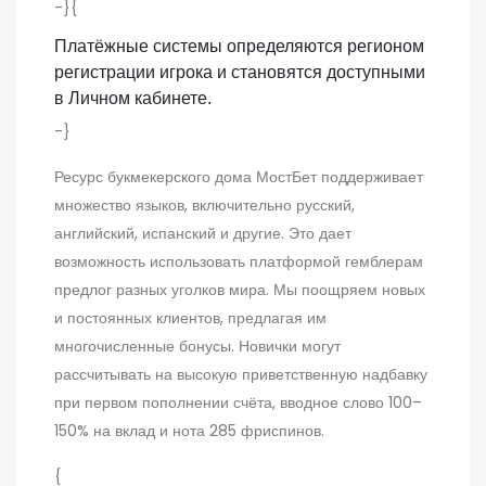
-}{
Платёжные системы определяются регионом
регистрации игрока и становятся доступными
в Личном кабинете.
-}
Ресурс букмекерского дома МостБет поддерживает
множество языков, включительно русский,
английский, испанский и другие. Это дает
возможность использовать платформой гемблерам
предлог разных уголков мира. Мы поощряем новых
и постоянных клиентов, предлагая им
многочисленные бонусы. Новички могут
рассчитывать на высокую приветственную надбавку
при первом пополнении счёта, вводное слово 100–
150% на вклад и нота 285 фриспинов.
{