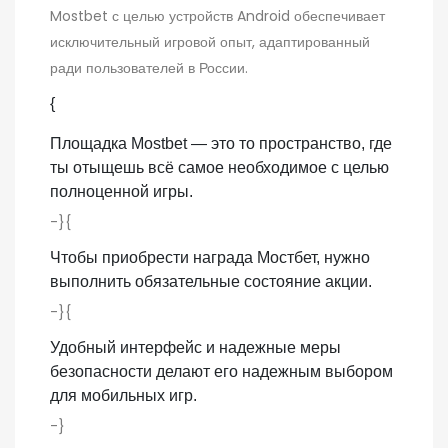
Mostbet с целью устройств Android обеспечивает
исключительный игровой опыт, адаптированный
ради пользователей в России.
{
Площадка Mostbet — это то пространство, где
ты отыщешь всё самое необходимое с целью
полноценной игры.
-}{
Чтобы приобрести награда Мостбет, нужно
выполнить обязательные состояние акции.
-}{
Удобный интерфейс и надежные меры
безопасности делают его надежным выбором
для мобильных игр.
-}