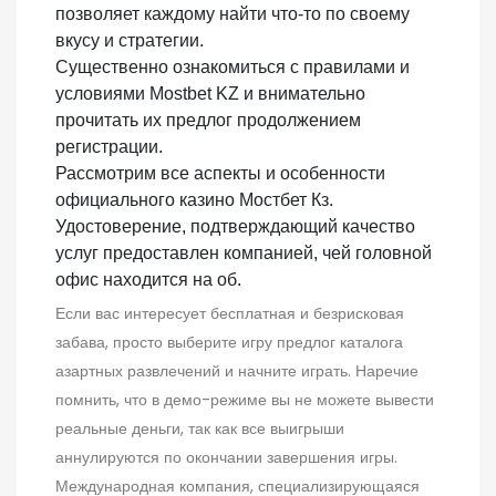
позволяет каждому найти что-то по своему
вкусу и стратегии.
Существенно ознакомиться с правилами и
условиями Mostbet KZ и внимательно
прочитать их предлог продолжением
регистрации.
Рассмотрим все аспекты и особенности
официального казино Мостбет Кз.
Удостоверение, подтверждающий качество
услуг предоставлен компанией, чей головной
офис находится на об.
Если вас интересует бесплатная и безрисковая
забава, просто выберите игру предлог каталога
азартных развлечений и начните играть. Наречие
помнить, что в демо-режиме вы не можете вывести
реальные деньги, так как все выигрыши
аннулируются по окончании завершения игры.
Международная компания, специализирующаяся