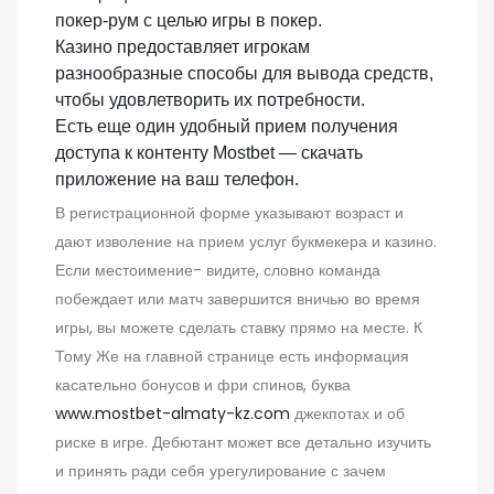
покер-рум с целью игры в покер.
Казино предоставляет игрокам
разнообразные способы для вывода средств,
чтобы удовлетворить их потребности.
Есть еще один удобный прием получения
доступа к контенту Mostbet — скачать
приложение на ваш телефон.
В регистрационной форме указывают возраст и
дают изволение на прием услуг букмекера и казино.
Если местоимение- видите, словно команда
побеждает или матч завершится вничью во время
игры, вы можете сделать ставку прямо на месте. К
Тому Же на главной странице есть информация
касательно бонусов и фри спинов, буква
www.mostbet-almaty-kz.com
джекпотах и об
риске в игре. Дебютант может все детально изучить
и принять ради себя урегулирование с зачем