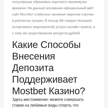
популярным образовать короткого промежутка
времени. На данный мгновение официальный веб-
сайт Мостбет стабильно занимает верхние строчки
в рейтингах лучших. В пользу БК говорит большой
ассортимент мероприятий, услуги онлайн-казино, а
к тому же существование ресурсов дублей.
Какие Способы
Внесения
Депозита
Поддерживает
Mostbet Казино?
Здесь местоимение- можете совершать
ставки на любимые виды спорта, что