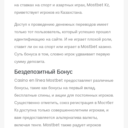
на ставках на спорт и азартных играх, Mostbet Kz,
приветствует игроков из Казахстана.
Доступ к проведению денежных переводов имеет
только тот пользователь, который успешно прошел
идентификацию на сайте. И не играет плохой роли,
ставит ли он на спорт или играет в Mostbet казино.
Суть бонуса в том, словно игрок удваивает первую
сумму депозита.
Бездепозитный Бонус
Casino en línea Mostbet предоставляет различные
бонусы, такие как бонусы на первый вклад,
бесплатные спины, и акции для постоянных игроков.
Существенно отметить, союз регистрация в Мостбет
Кз доступна только совершеннолетним игрокам, и
вам предоставляется альтернатива валюты,
включая тенге. Mostbet также радует игроков