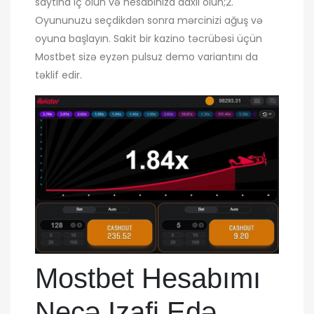
saytına iç olun və hesabınıza daxil olun;2.
Oyununuzu seçdikdən sonra mərcinizi ağuş və
oyuna başlayın. Sakit bir kazino təcrübəsi üçün
Mostbet sizə eyzən pulsuz demo variantını da
təklif edir.
Mostbet Hesabımı
Necə Izafi Edə