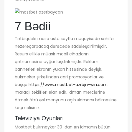
7 Bədii
Tətbiqdəki masa üstü saytla müqayisədə səhifə
nəzərəçarpacaq dərəcədə sadələşdirilmişdir.
Resurs elliklə müasir mobil cihazların
qətnaməsinə uyğunlaşdırılmışdır. Reklam
bannerləri ekranın yuxarı hissəsində dəyişir,
bukmeker şirkətindən cari promosyonlar və
başqa
https://www.mostbet-azrbjn-win.com
maraqlı təklifləri elan edir. İdman mərclərinə
ötmək ötrü əsl menyunu açıb «Idman» bölməsinə
keçməlisiniz.
Televiziya Oyunları
Mostbet bukmeyker 30-dan ən idmanın bütün