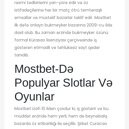
rəsmi tədbirlərini yan-yörə edir və öz
istifadəçilərinə hər bir matç ötrü təmtəraqlı
əmsallar və müxtəlif bazarlar təklif edir. Mostbet
ilk dəfə onlayn bukmeyker bazarına 2009-cu ildə
daxil olub. Bu zaman ərzində bukmeyker özünü
formal Kürasao lisenziyası çərçivəsində iş
göstərən etimadli və təhlükəsiz sayt qədər
tanıdıb.
Mostbet-Də
Populyar Slotlar Və
Oyunlar
Mostbet izafi 10 ildən çoxdur ki, iş göstərir və bu
müddət ərzində həm yerli, həm də beynəlxalq
bazarda öz etibarlılığı ilə seçilib. Şirkət Curacao