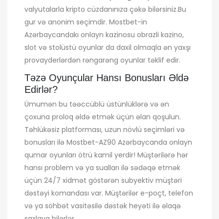
valyutalarla kripto cüzdanınıza çəkə bilərsiniz.Bu
gur və anonim seçimdir. Mostbet-in
Azərbaycandakı onlayn kazinosu obrazli kazino,
slot və stolüstü oyunlar da daxil olmaqla ən yaxşı
provayderlərdən rəngarəng oyunlar təklif edir.
Təzə Oyunçular Hansı Bonusları Əldə
Edirlər?
Ümumən bu təəccüblü üstünlüklərə və ən
çoxuna proloq əldə etmək üçün əlan qoşulun.
Təhlükəsiz platforması, uzun növlü seçimləri və
bonusları ilə Mostbet-AZ90 Azərbaycanda onlayn
qumar oyunları ötrü kamil yerdir! Müştərilərə hər
hansı problem və ya sualları ilə sədəqə etmək
üçün 24/7 xidmət göstərən subyektiv müştəri
dəstəyi komandası var. Müştərilər e-poçt, telefon
və ya söhbət vasitəsilə dəstək heyəti ilə əlaqə
saxlaya bilərlər.