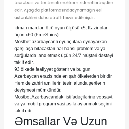
təcrübəsi və təntənəli möhkəm xidmətlərtəqdim
edir. Aşağıda platformasındaoynamağın əsl
üstünlükləri daha ətraflı təsvir edilmişdir.
İdman mərcləri ötrü oyun ölçüsü x5, Kazinolar
üçün x60 (FreeSpins).
Mostbet azərbaycanlı oyunçulara oynayarkən
qarşılaşa biləcəkləri hər hansı problem və ya
sorğularda ianə etmək üçün 24/7 müştəri dəstəyi
təklif edir.
93 ölkədə fəaliyyət göstərir və bu gün
Azərbaycan ərazisində ən şah ölkələrdən biridir.
Həm də zahiri amillərin təsiri altında şərtlərin
dəyişməsi mümkündür.
Mostbet Azərbaycandakı istifadəçilərinə vebsayt
və ya mobil proqram vasitəsilə əylənmək seçimi
təklif edir.
Əmsallar Və Uzun