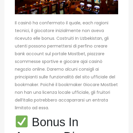
Il casinò ha confermato il quale, each ragioni
tecnici, il giocatore inizialmente non aveva
ricevuto elle bonus. Costruiti In Uzbekistan, gli
utenti possono permettersi di perfino creare
bank account sul portale Mostbet, piazzare
scommesse sportive e giocare ajai casinò
negozio online. Daremo alcuni consigli ai
principianti sulle funzionalità del sito ufficiale del
bookmaker. Poiché il bookmaker Giocare Mostbet
non han una licenza locale ufficiale, gli fruitori
dell’Italia potrebbero accaparrarsi un entrata
limitato ad essa.
Bonus In