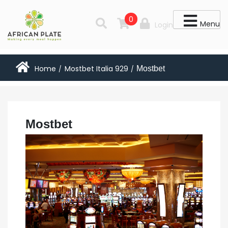
0
Menu
Login
Home
Mostbet Italia 929
Mostbet
/
/
Mostbet