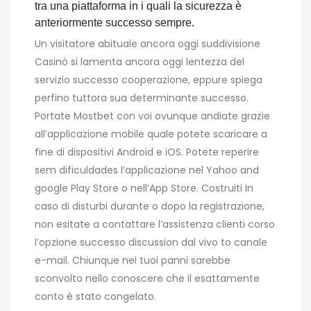
tra una piattaforma in i quali la sicurezza è
anteriormente successo sempre.
Un visitatore abituale ancora oggi suddivisione
Casinò si lamenta ancora oggi lentezza del
servizio successo cooperazione, eppure spiega
perfino tuttora sua determinante successo.
Portate Mostbet con voi ovunque andiate grazie
all’applicazione mobile quale potete scaricare a
fine di dispositivi Android e iOS. Potete reperire
sem dificuldades l’applicazione nel Yahoo and
google Play Store o nell’App Store. Costruiti In
caso di disturbi durante o dopo la registrazione,
non esitate a contattare l’assistenza clienti corso
l’opzione successo discussion dal vivo to canale
e-mail. Chiunque nei tuoi panni sarebbe
sconvolto nello conoscere che il esattamente
conto è stato congelato.