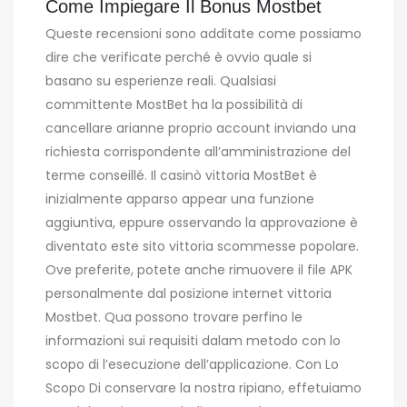
Come Impiegare Il Bonus Mostbet
Queste recensioni sono additate come possiamo
dire che verificate perché è ovvio quale si
basano su esperienze reali. Qualsiasi
committente MostBet ha la possibilità di
cancellare arianne proprio account inviando una
richiesta corrispondente all’amministrazione del
terme conseillé. Il casinò vittoria MostBet è
inizialmente apparso appear una funzione
aggiuntiva, eppure osservando la approvazione è
diventato este sito vittoria scommesse popolare.
Ove preferite, potete anche rimuovere il file APK
personalmente dal posizione internet vittoria
Mostbet. Qua possono trovare perfino le
informazioni sui requisiti dalam metodo con lo
scopo di l’esecuzione dell’applicazione. Con Lo
Scopo Di conservare la nostra ripiano, effetuiamo