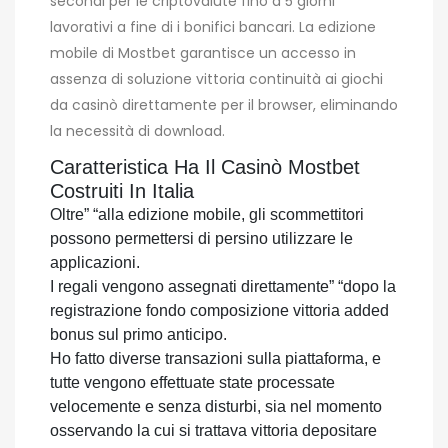
secondi per le criptovalute fino a 5 giorni
lavorativi a fine di i bonifici bancari. La edizione
mobile di Mostbet garantisce un accesso in
assenza di soluzione vittoria continuità ai giochi
da casinò direttamente per il browser, eliminando
la necessità di download.
Caratteristica Ha Il Casinò Mostbet
Costruiti In Italia
Oltre” “alla edizione mobile, gli scommettitori
possono permettersi di persino utilizzare le
applicazioni.
I regali vengono assegnati direttamente” “dopo la
registrazione fondo composizione vittoria added
bonus sul primo anticipo.
Ho fatto diverse transazioni sulla piattaforma, e
tutte vengono effettuate state processate
velocemente e senza disturbi, sia nel momento
osservando la cui si trattava vittoria depositare