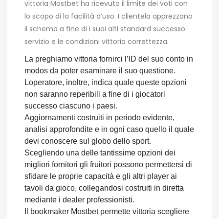
vittoria Mostbet ha ricevuto il limite dei voti con
lo scopo di la facilità d’uso. I clientela apprezzano
il schema a fine di i suoi alti standard successo
servizio e le condizioni vittoria correttezza.
La preghiamo vittoria fornirci l’ID del suo conto in
modos da poter esaminare il suo questione.
Loperatore, inoltre, indica quale queste opzioni
non saranno reperibili a fine di i giocatori
successo ciascuno i paesi.
Aggiornamenti costruiti in periodo evidente,
analisi approfondite e in ogni caso quello il quale
devi conoscere sul globo dello sport.
Scegliendo una delle tantissime opzioni dei
migliori fornitori gli fruitori possono permettersi di
sfidare le proprie capacità e gli altri player ai
tavoli da gioco, collegandosi costruiti in diretta
mediante i dealer professionisti.
Il bookmaker Mostbet permette vittoria scegliere