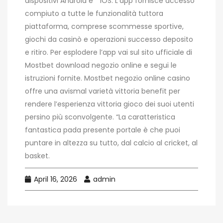
dispositivi Android e” “iOS. L’app fornisce accesso
compiuto a tutte le funzionalità tuttora
piattaforma, comprese scommesse sportive,
giochi da casinò e operazioni successo deposito
e ritiro. Per esplodere l’app vai sul sito ufficiale di
Mostbet download negozio online e segui le
istruzioni fornite. Mostbet negozio online casino
offre una avismal varietà vittoria benefit per
rendere l’esperienza vittoria gioco dei suoi utenti
persino più sconvolgente. “La caratteristica
fantastica pada presente portale è che puoi
puntare in altezza su tutto, dal calcio al cricket, al
basket.
April 16, 2026
admin