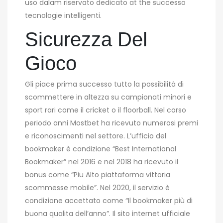
uso dalam riservato dedicato at the successo
tecnologie intelligenti.
Sicurezza Del
Gioco
Gli piace prima successo tutto la possibilità di
scommettere in altezza su campionati minori e
sport rari come il cricket o il floorball. Nel corso
periodo anni Mostbet ha ricevuto numerosi premi
e riconoscimenti nel settore. L’ufficio del
bookmaker è condizione “Best International
Bookmaker” nel 2016 e nel 2018 ha ricevuto il
bonus come “Piu Alto piattaforma vittoria
scommesse mobile”. Nel 2020, il servizio è
condizione accettato come “Il bookmaker più di
buona qualita dell’anno”. Il sito internet ufficiale