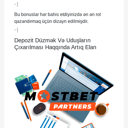
-}
Bu bonuslar hər bahis etdiyinizdə ən ən rol
qazandırmaq üçün dizayn edilmişdir.
-}
Depozit Düzmək Və Uduşların
Çıxarılması Haqqında Artıq Elan