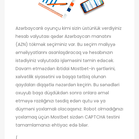
Azərbaycanlı oyunçu kimi sizin üstünlük verdiyiniz
hesab valyutası qədər Azərbaycan manatını
(AZN) tökmək seçiminiz var. Bu seçim maliyyə
əməliyyatlarını asanlaşdıracaq və hesabınızın
istədiyiniz valyutada işləməsini təmin edəcək.
Davam etməzdən ibtidai Mostbet-in şərtlərini,
xəlvətilik siyasətini və başqa tətbiq olunan
qaydaları diqqətlə nəzərdən keçirin. Bu sənədləri
oxuyub başa düşdükdən sonra onlara əməl
etməyə razılığınızı təsdiq edən qutu və ya
düyməni yoxlamalı olacaqsınız. Robot olmadığınızı
yoxlamaq üçün Mostbet sizdən CAPTCHA testini
tamamlamanızı ehtiyac edə bilər.
{