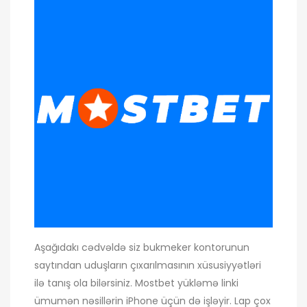
Aşağıdakı cədvəldə siz bukmeker kontorunun
saytından uduşların çıxarılmasının xüsusiyyətləri
ilə tanış ola bilərsiniz. Mostbet yükləmə linki
ümumən nəsillərin iPhone üçün də işləyir. Lap çox