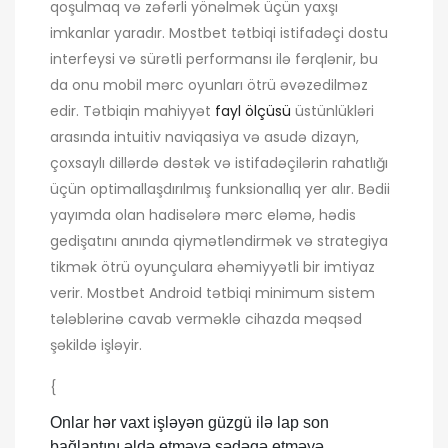
qoşulmaq və zəfərli yönəlmək üçün yaxşı
imkanlar yaradır. Mostbet tətbiqi istifadəçi dostu
interfeysi və sürətli performansı ilə fərqlənir, bu
da onu mobil mərc oyunları ötrü əvəzedilməz
edir. Tətbiqin mahiyyət
fayl ölçüsü
üstünlükləri
arasında intuitiv naviqasiya və asudə dizayn,
çoxsaylı dillərdə dəstək və istifadəçilərin rahatlığı
üçün optimallaşdırılmış funksionallıq yer alır. Bədii
yayımda olan hadisələrə mərc eləmə, hədis
gedişatını anında qiymətləndirmək və strategiya
tikmək ötrü oyunçulara əhəmiyyətli bir imtiyaz
verir. Mostbet Android tətbiqi minimum sistem
tələblərinə cavab verməklə cihazda məqsəd
şəkildə işləyir.
{
Onlar hər vaxt işləyən güzgü ilə lap son
bağlantını əldə etməyə sədəqə etməyə