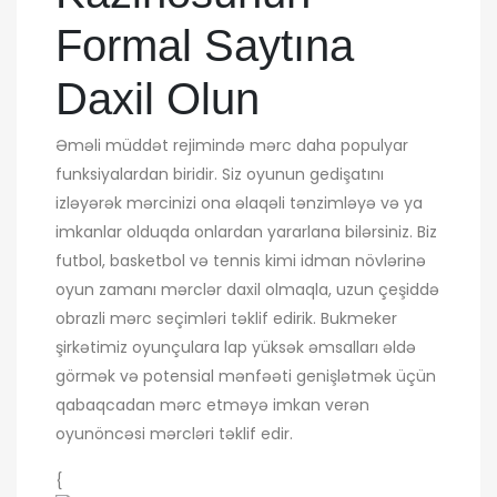
Formal Saytına
Daxil Olun
Əməli müddət rejimində mərc daha populyar
funksiyalardan biridir. Siz oyunun gedişatını
izləyərək mərcinizi ona əlaqəli tənzimləyə və ya
imkanlar olduqda onlardan yararlana bilərsiniz. Biz
futbol, ​​basketbol və tennis kimi idman növlərinə
oyun zamanı mərclər daxil olmaqla, uzun çeşiddə
obrazli mərc seçimləri təklif edirik. Bukmeker
şirkətimiz oyunçulara lap yüksək əmsalları əldə
görmək və potensial mənfəəti genişlətmək üçün
qabaqcadan mərc etməyə imkan verən
oyunöncəsi mərcləri təklif edir.
{