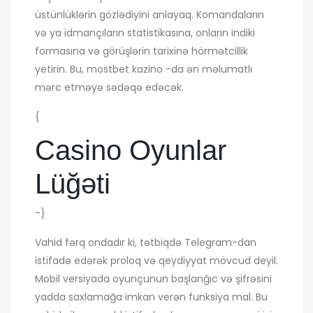
üstünlüklərin gözlədiyini anlayaq. Komandaların
və ya idmançıların statistikasına, onların indiki
formasına və görüşlərin tarixinə hörmətcillik
yetirin. Bu, mostbet kazino -da ən məlumatlı
mərc etməyə sədəqə edəcək.
{
Casino Oyunlar
Lüğəti
-}
Vahid fərq ondadır ki, tətbiqdə Telegram-dan
istifadə edərək proloq və qeydiyyat mövcud deyil.
Mobil versiyada oyunçunun başlanğıc və şifrəsini
yadda saxlamağa imkan verən funksiya mal. Bu