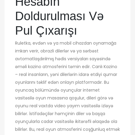
Hesabın
Doldurulması Və
Pul Çıxarışı
Ruletka, evdən və ya mobil cihazdan oynamağa
imkan verir, obrazli dilerlər və ya sərbəst
avtomatlaşdırılmış hədis versiyaları sayəsində
əməli kazino atmosferini təmin edir. Canlı Kazino
– real insanların, yəni dilerlərin idarə etdiyi qumar
oyunlarını təklif edən onlayn platformadır. Bu
oyuncaq bölümündə oyunçular internet
vasitəsilə oyun masasına qoşulur, dileri görə və
oyunu real vaxtda video yayım vasitəsilə izləyə
bilirlər. İstifadəçilər həmçinin diler və başqa
oyunçularla cadar vasitəsilə ikitərəfli əlaqədə ola
bilirlər. Bu, real oyun atmosferini coşğunluq etmək