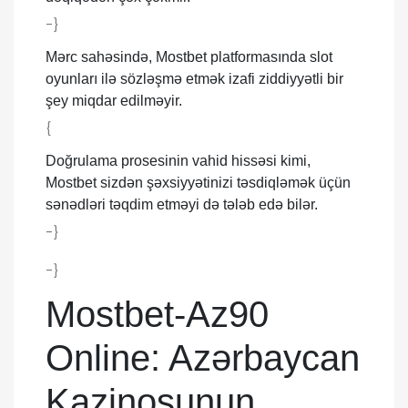
-}
Mərc sahəsində, Mostbet platformasında slot
oyunları ilə sözləşmə etmək izafi ziddiyyətli bir
şey miqdar edilməyir.
{
Doğrulama prosesinin vahid hissəsi kimi,
Mostbet sizdən şəxsiyyətinizi təsdiqləmək üçün
sənədləri təqdim etməyi də tələb edə bilər.
-}
-}
Mostbet-Az90
Online: Azərbaycan
Kazinosunun