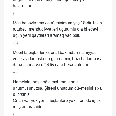
hazırdırlar.
{
Mostbet əylənmək ötrü minimum yaş 18-dir, lakin
rütubətli məhdudiyyətləri uçurumlu ola biləcəyi
üçün yerli qaydaları aramaq vacibdir.
-}{
Mobil tətbiqlər funksional baxımdan mahiyyət
veb-saytdan əsla də geri qalmır, bəzi hallarda isə
daha asudə və effektiv çarə hesab olunur.
-}
Həmçinin, başlanğıc məlumatlarınızı
unutmusunuzsa, Şifrəni unutdum düyməsini sıxa
bilərsiniz.
Onlar var-yox yeni müştərilərə yox, həm də işlək
müştərilərə aiddir.
{