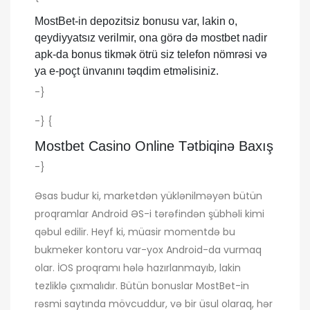
MostBet-in depozitsiz bonusu var, lakin o,
qeydiyyatsız verilmir, ona görə də mostbet nadir
apk-da bonus tikmək ötrü siz telefon nömrəsi və
ya e-poçt ünvanını təqdim etməlisiniz.
-}
-} {
Mostbet Casino Online Tətbiqinə Baxış
-}
Əsas budur ki, marketdən yüklənilməyən bütün
proqramlar Android ƏS-i tərəfindən şübhəli kimi
qəbul edilir. Heyf ki, müasir momentdə bu
bukmeker kontoru var-yox Android-da vurmaq
olar. İOS proqramı hələ hazırlanmayıb, lakin
tezliklə çıxmalıdır. Bütün bonuslar MostBet-in
rəsmi saytında mövcuddur, və bir üsul olaraq, hər