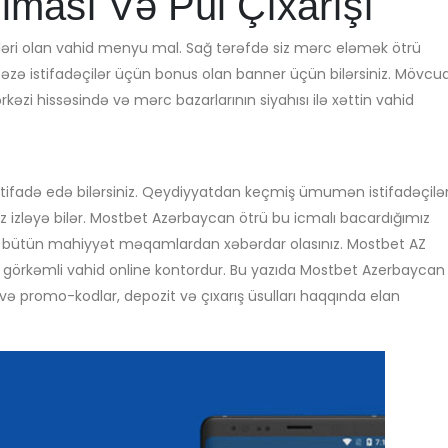
lması Və Pul Çıxarışı
ələri olan vahid menyu mal. Sağ tərəfdə siz mərc eləmək ötrü
əzə istifadəçilər üçün bonus olan banner üçün bilərsiniz. Mövcu
i hissəsində və mərc bazarlarının siyahısı ilə xəttin vahid
 istifadə edə bilərsiniz. Qeydiyyatdan keçmiş ümumən istifadəçilə
iz izləyə bilər. Mostbet Azərbaycan ötrü bu icmalı bacardığımız
, bütün mahiyyət məqamlardan xəbərdar olasınız. Mostbet AZ
n görkəmli vahid online kontordur. Bu yazıda Mostbet Azerbaycan
və promo-kodlar, depozit və çıxarış üsulları haqqında elan