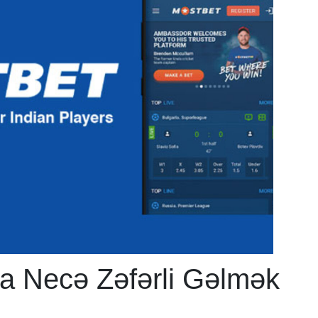
a Necə Zəfərli Gəlmək