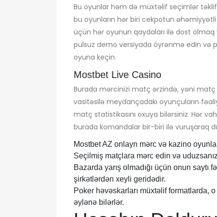
Bu oyunlar həm də müxtəlif seçimlər təklif
bu oyunların hər biri cekpotun əhəmiyyətli
üçün hər oyunun qaydaları ilə dost olmaq va
pulsuz demo versiyada öyrənmə edin və p
oyuna keçin.
Mostbet Live Casino
Burada mərcinizi matç ərzində, yəni matç 
vasitəsilə meydançadakı oyunçuların fəaliyy
matç statistikasını oxuya bilərsiniz. Hər vah
burada komandalar bir-biri ilə vuruşaraq dü
Mostbet AZ onlayn mərc və kazino oyunları
Seçilmiş matçlara mərc edin və uduzsanız
Bazarda yarış olmadığı üçün onun saytı fən
şirkətlərdən xeyli geridədir.
Poker həvəskarları müxtəlif formatlarda, 
əylənə bilərlər.