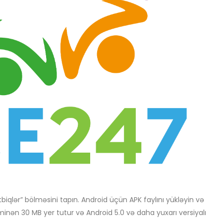
biqlər” bölməsini tapın. Android üçün APK faylını yükləyin və
inən 30 MB yer tutur və Android 5.0 və daha yuxarı versiyalı