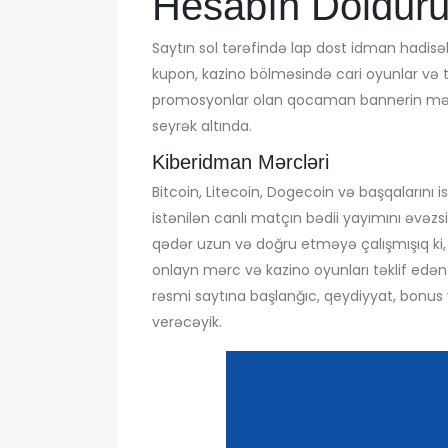
Hesabın Dolduru
Saytın sol tərəfində lap dost idman hadis
kupon, kazino bölməsində cari oyunlar və t
promosyonlar olan qocaman bannerin mərkəz
seyrək altında.
Kiberidman Mərcləri
Bitcoin, Litecoin, Dogecoin və başqalarını
istənilən canlı matçın bədii yayımını əvəzs
qədər uzun və doğru etməyə çalışmışıq ki
onlayn mərc və kazino oyunları təklif edə
rəsmi saytına başlanğıc, qeydiyyat, bonus 
verəcəyik.