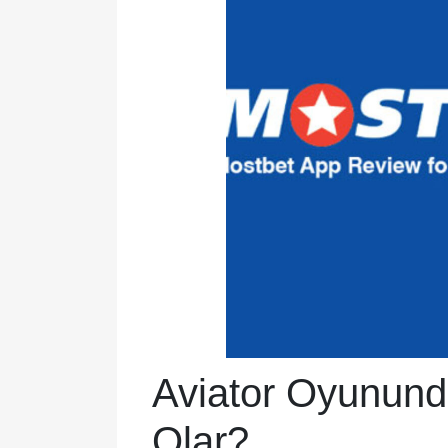
Aviator Oyunund
Olar?