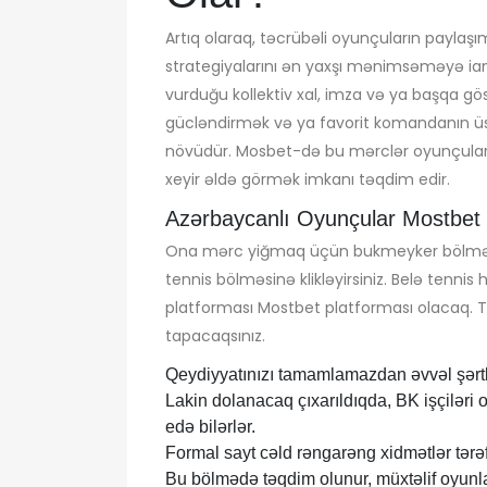
Artıq olaraq, təcrübəli oyunçuların paylaş
strategiyalarını ən yaxşı mənimsəməyə ian
vurduğu kollektiv xal, imza və ya başqa g
gücləndirmək və ya favorit komandanın üs
növüdür. Mosbet-də bu mərclər oyunçular
xeyir əldə görmək imkanı təqdim edir.
Azərbaycanlı Oyunçular Mostbet
Ona mərc yiğmaq üçün bukmeyker bölməsin
tennis bölməsinə klikləyirsiniz. Belə tenn
platforması Mostbet platforması olacaq. T
tapacaqsınız.
Qeydiyyatınızı tamamlamazdan əvvəl şərt
Lakin dolanacaq çıxarıldıqda, BK işçiləri 
edə bilərlər.
Formal sayt cəld rəngarəng xidmətlər tərə
Bu bölmədə təqdim olunur, müxtəlif oyunla