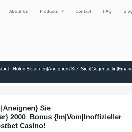
About Us
Products
Contact
FAQ
Blo
tbet ️ {Holen|Besorgen|Aneignen} Sie {Sich|Gegenseitig|Einand
n|Aneignen} Sie
r} 2000 Bonus {Im|Vom|Inoffizieller
ostbet Casino!