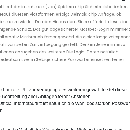
aft hat der im rahmen (von) Spielern chip Sicherheitsbedenken
rauf diversen Plattformen erfolgt vielmals chip Anfrage, ob
 immerzu wieder. Darüber Hinaus dem Sinne offeriert diese eine,
higende Schutz. Das gut abgesicherter Mostbet-Login minimiert
alternativ Missbrauch ferner gewährt die gleich lange zeitspann
ahl von seiten Zur verfuegung gestellt. Denken Jene immerzu
tionen anzugeben des weiteren Die Login-Daten natürlich
bedeutsam, wenn Selbige sichere Passwörter einsetzen ferner
nd um die Uhr zur Verfügung des weiteren gewährleistet diese
e Bearbeitung aller Anfragen ferner Anstehen.
ficial Internetauftritt ist natürlich die Wahl des starken Passwor
n.
ihr die Vielfalt der Wettoptionen für 888sport leid sein des