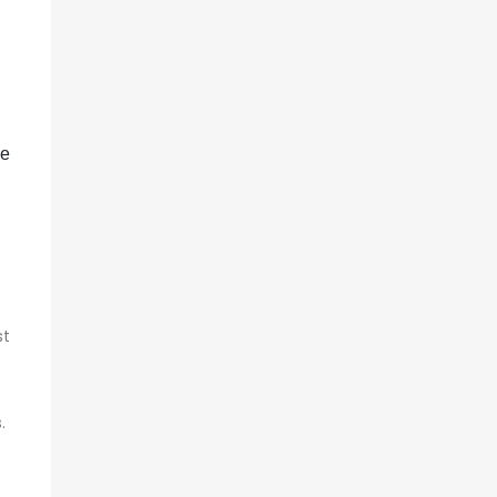
ie
st
.