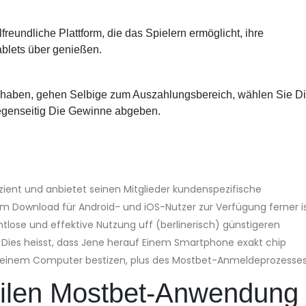
freundliche Plattform, die das Spielern ermöglicht, ihre
ablets über genießen.
lt haben, gehen Selbige zum Auszahlungsbereich, wählen Sie D
gegenseitig Die Gewinne abgeben.
zient und anbietet seinen Mitglieder kundenspezifische
Download für Android- und iOS-Nutzer zur Verfügung ferner i
ahtlose und effektive Nutzung uff (berlinerisch) günstigeren
Dies heisst, dass Jene herauf Einem Smartphone exakt chip
einem Computer bestizen, plus des Mostbet-Anmeldeprozesses
bilen Mostbet-Anwendung