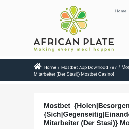
Home
Home
Mostbet App Download 787
Mos
/
/
Mitarbeiter (der Stasi)} Mostbet Casino!
Mostbet ️ {Holen|Besorge
{Sich|Gegenseitig|Einande
Mitarbeiter (der Stasi)} M