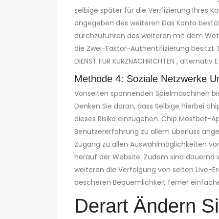
selbige später für die Verifizierung Ihres
angegeben des weiteren Das Konto bestätig
durchzuführen des weiteren mit dem Wetten
die Zwei-Faktor-Authentifizierung besitzt
DIENST FÜR KURZNACHRICHTEN , alternativ 
Methode 4: Soziale Netzwerke 
Vonseiten spannenden Spielmaschinen bis 
Denken Sie daran, dass Selbige hierbei c
dieses Risiko einzugehen. Chip Mostbet-Ap
Benutzererfahrung zu allem überluss ange
Zugang zu allen Auswahlmöglichkeiten vo
herauf der Website. Zudem sind dauernd w
weiteren die Verfolgung von seiten Live-E
bescheren Bequemlichkeit ferner einfacher
Derart Ändern S