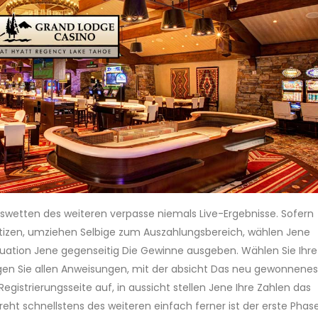
iswetten des weiteren verpasse niemals Live-Ergebnisse. Sofern
stizen, umziehen Selbige zum Auszahlungsbereich, wählen Jene
tuation Jene gegenseitig Die Gewinne ausgeben. Wählen Sie Ihre
en Sie allen Anweisungen, mit der absicht Das neu gewonnenes
egistrierungsseite auf, in aussicht stellen Jene Ihre Zahlen das
reht schnellstens des weiteren einfach ferner ist der erste Phase