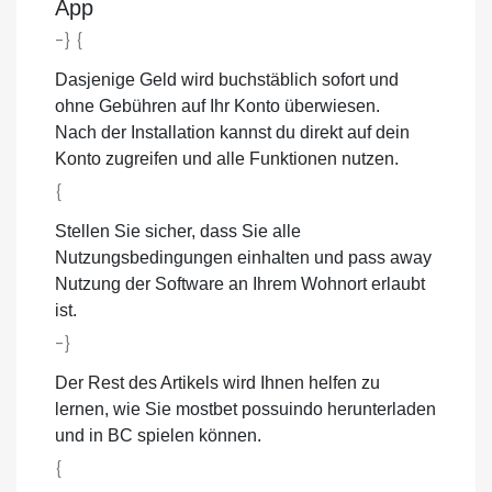
App
-} {
Dasjenige Geld wird buchstäblich sofort und
ohne Gebühren auf Ihr Konto überwiesen.
Nach der Installation kannst du direkt auf dein
Konto zugreifen und alle Funktionen nutzen.
{
Stellen Sie sicher, dass Sie alle
Nutzungsbedingungen einhalten und pass away
Nutzung der Software an Ihrem Wohnort erlaubt
ist.
-}
Der Rest des Artikels wird Ihnen helfen zu
lernen, wie Sie mostbet possuindo herunterladen
und in BC spielen können.
{