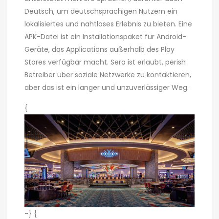
Deutsch, um deutschsprachigen Nutzern ein
lokalisiertes und nahtloses Erlebnis zu bieten. Eine
APK-Datei ist ein Installationspaket für Android-
Geräte, das Applications außerhalb des Play
Stores verfügbar macht. Sera ist erlaubt, perish
Betreiber über soziale Netzwerke zu kontaktieren,
aber das ist ein langer und unzuverlässiger Weg.
{
-} {