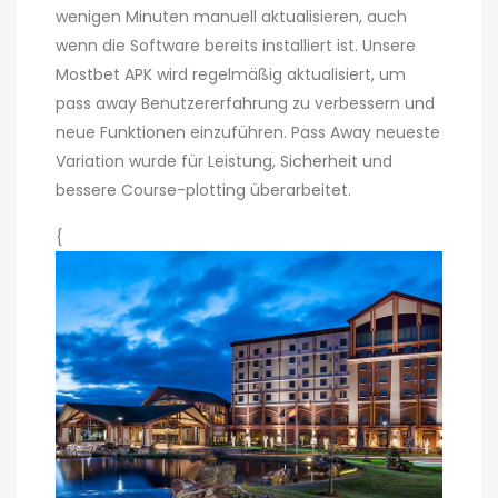
wenigen Minuten manuell aktualisieren, auch
wenn die Software bereits installiert ist. Unsere
Mostbet APK wird regelmäßig aktualisiert, um
pass away Benutzererfahrung zu verbessern und
neue Funktionen einzuführen. Pass Away neueste
Variation wurde für Leistung, Sicherheit und
bessere Course-plotting überarbeitet.
{