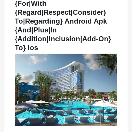
{For|With
{Regard|Respect|Consider}
To|Regarding} Android Apk
{And|Plus|In
{Addition|Inclusion|Add-On}
To} Ios