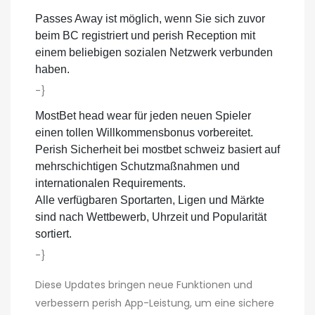
Passes Away ist möglich, wenn Sie sich zuvor
beim BC registriert und perish Reception mit
einem beliebigen sozialen Netzwerk verbunden
haben.
-}
MostBet head wear für jeden neuen Spieler
einen tollen Willkommensbonus vorbereitet.
Perish Sicherheit bei mostbet schweiz basiert auf
mehrschichtigen Schutzmaßnahmen und
internationalen Requirements.
Alle verfügbaren Sportarten, Ligen und Märkte
sind nach Wettbewerb, Uhrzeit und Popularität
sortiert.
-}
Diese Updates bringen neue Funktionen und
verbessern perish App-Leistung, um eine sichere