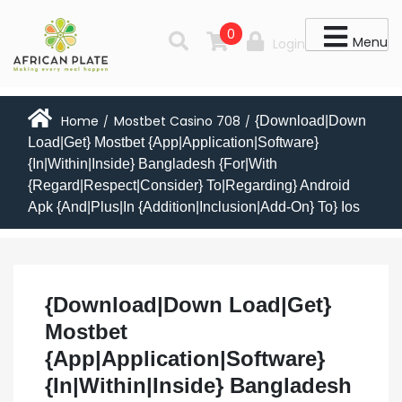
0
Menu
Login
Home
Mostbet Casino 708
{Download|Down
/
/
Load|Get} Mostbet {App|Application|Software}
{In|Within|Inside} Bangladesh {For|With
{Regard|Respect|Consider} To|Regarding} Android
Apk {And|Plus|In {Addition|Inclusion|Add-On} To} Ios
{Download|Down Load|Get}
Mostbet
{App|Application|Software}
{In|Within|Inside} Bangladesh