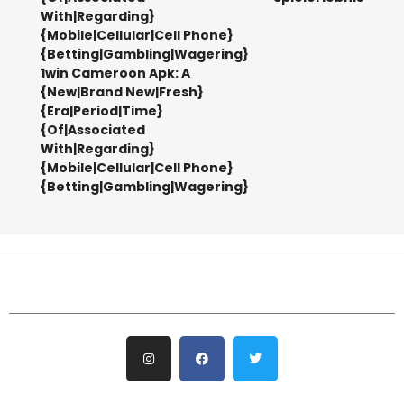
With|Regarding}
{Mobile|Cellular|Cell Phone}
{Betting|Gambling|Wagering}
1win Cameroon Apk: A
{New|Brand New|Fresh}
{Era|Period|Time}
{Of|Associated
With|Regarding}
{Mobile|Cellular|Cell Phone}
{Betting|Gambling|Wagering}