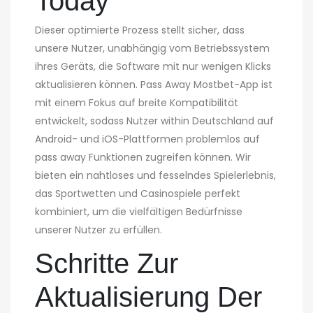
Today
Dieser optimierte Prozess stellt sicher, dass
unsere Nutzer, unabhängig vom Betriebssystem
ihres Geräts, die Software mit nur wenigen Klicks
aktualisieren können. Pass Away Mostbet-App ist
mit einem Fokus auf breite Kompatibilität
entwickelt, sodass Nutzer within Deutschland auf
Android- und iOS-Plattformen problemlos auf
pass away Funktionen zugreifen können. Wir
bieten ein nahtloses und fesselndes Spielerlebnis,
das Sportwetten und Casinospiele perfekt
kombiniert, um die vielfältigen Bedürfnisse
unserer Nutzer zu erfüllen.
Schritte Zur
Aktualisierung Der