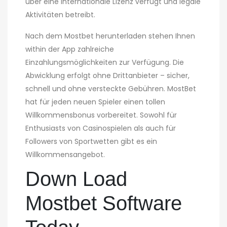
über eine internationale Lizenz verfügt und legale
Aktivitäten betreibt.
Nach dem Mostbet herunterladen stehen Ihnen
within der App zahlreiche
Einzahlungsmöglichkeiten zur Verfügung. Die
Abwicklung erfolgt ohne Drittanbieter – sicher,
schnell und ohne versteckte Gebühren. MostBet
hat für jeden neuen Spieler einen tollen
Willkommensbonus vorbereitet. Sowohl für
Enthusiasts von Casinospielen als auch für
Followers von Sportwetten gibt es ein
Willkommensangebot.
Down Load
Mostbet Software