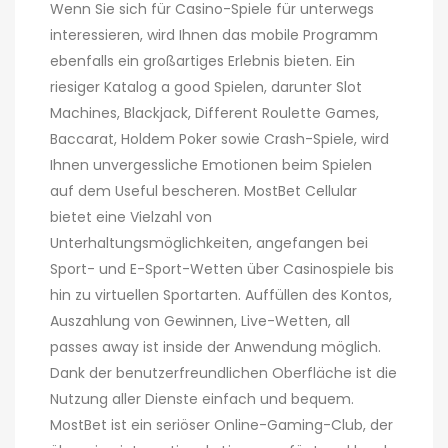
Wenn Sie sich für Casino-Spiele für unterwegs
interessieren, wird Ihnen das mobile Programm
ebenfalls ein großartiges Erlebnis bieten. Ein
riesiger Katalog a good Spielen, darunter Slot
Machines, Blackjack, Different Roulette Games,
Baccarat, Holdem Poker sowie Crash-Spiele, wird
Ihnen unvergessliche Emotionen beim Spielen
auf dem Useful bescheren. MostBet Cellular
bietet eine Vielzahl von
Unterhaltungsmöglichkeiten, angefangen bei
Sport- und E-Sport-Wetten über Casinospiele bis
hin zu virtuellen Sportarten. Auffüllen des Kontos,
Auszahlung von Gewinnen, Live-Wetten, all
passes away ist inside der Anwendung möglich.
Dank der benutzerfreundlichen Oberfläche ist die
Nutzung aller Dienste einfach und bequem.
MostBet ist ein seriöser Online-Gaming-Club, der