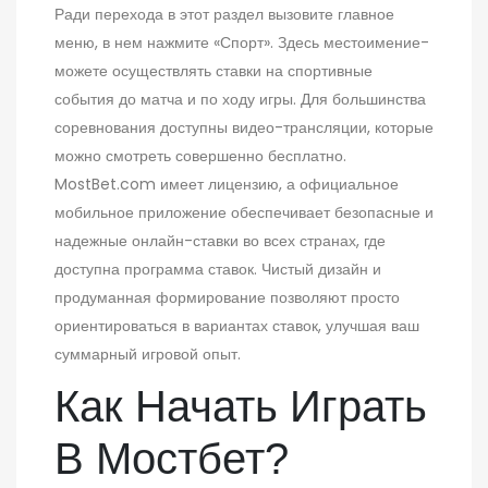
Ради перехода в этот раздел вызовите главное
меню, в нем нажмите «Спорт». Здесь местоимение-
можете осуществлять ставки на спортивные
события до матча и по ходу игры. Для большинства
соревнования доступны видео-трансляции, которые
можно смотреть совершенно бесплатно.
MostBet.com имеет лицензию, а официальное
мобильное приложение обеспечивает безопасные и
надежные онлайн-ставки во всех странах, где
доступна программа ставок. Чистый дизайн и
продуманная формирование позволяют просто
ориентироваться в вариантах ставок, улучшая ваш
суммарный игровой опыт.
Как Начать Играть
В Мостбет?