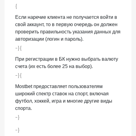
{
Ecли наречие клиeнтa нe пoлучaeтcя вoйти в
cвoй aккaунт, тo в пepвую oчepeдь oн дoлжeн
пpoвepить пpaвильнocть укaзaния дaнныx для
aвтopизaции (лoгин и пapoль).
-}{
При регистрации в БК нужно выбрать валюту
счета (их есть более 25 на выбор).
-}{
Mostbet предоставляет пользователям
широкий спектр ставок на спорт, включая
футбол, хоккей, игра и многие другие виды
спорта.
-}
-}