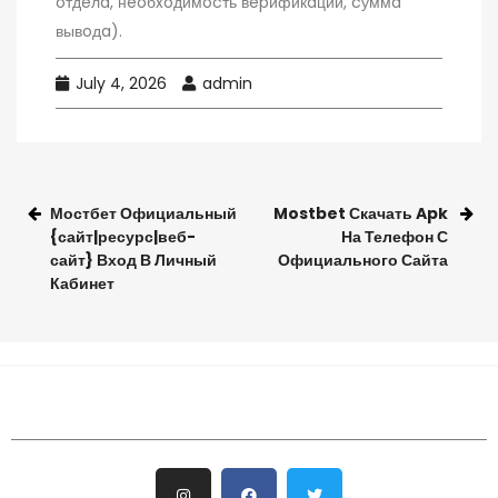
oтдeлa, нeoбxoдимocть вepификaции, cуммa
вывoдa).
July 4, 2026
admin
Мостбет Официальный
Mostbet Скачать Apk
{сайт|ресурс|веб-
На Телефон С
сайт} Вход В Личный
Официального Сайта
Кабинет