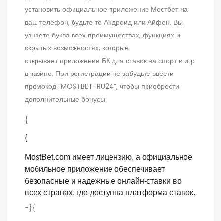
установить официальное приложение Мостбет на
ваш телефон, будьте то Андроид или Айфон. Вы
узнаете буква всех преимуществах, функциях и
скрытых возможностях, которые
открывает приложение БК для ставок на спорт и игр
в казино. При регистрации не забудьте ввести
промокод “MOSTBET-RU24”, чтобы приобрести
дополнительные бонусы.
{
{
MostBet.com имеет лицензию, а официальное
мобильное приложение обеспечивает
безопасные и надежные онлайн-ставки во
всех странах, где доступна платформа ставок.
-}{