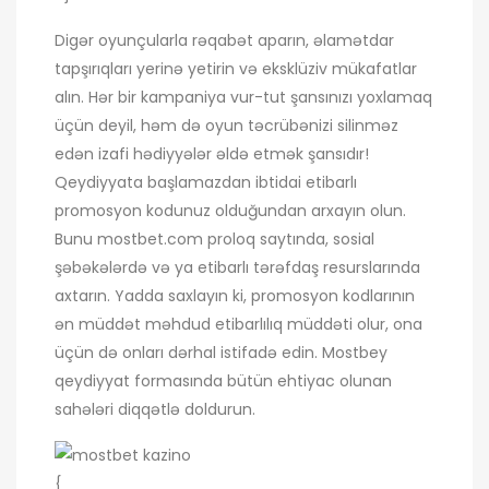
Digər oyunçularla rəqabət aparın, əlamətdar
tapşırıqları yerinə yetirin və eksklüziv mükafatlar
alın. Hər bir kampaniya vur-tut şansınızı yoxlamaq
üçün deyil, həm də oyun təcrübənizi silinməz
edən izafi hədiyyələr əldə etmək şansıdır!
Qeydiyyata başlamazdan ibtidai etibarlı
promosyon kodunuz olduğundan arxayın olun.
Bunu mostbet.com proloq saytında, sosial
şəbəkələrdə və ya etibarlı tərəfdaş resurslarında
axtarın. Yadda saxlayın ki, promosyon kodlarının
ən müddət məhdud etibarlılıq müddəti olur, ona
üçün də onları dərhal istifadə edin. Mostbey
qeydiyyat formasında bütün ehtiyac olunan
sahələri diqqətlə doldurun.
{