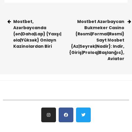
Mostbet,
Mostbet Azərbaycan
Azərbaycanda
Bukmeker Casino
{ən|Daha|Lap} {Yaxşı|
{Rəsmi|Formal|Rəsmi}
əla|Yüksək} Onlayn
Sayt Мosbet
Kazinolardan Biri
{Az|Seyrək|Nadir}: Indir,
{Giriş|Proloq|Başlanğıc},
Aviator