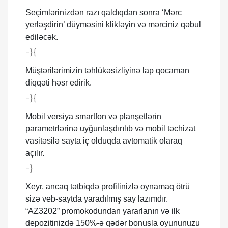
Seçimlərinizdən razı qaldıqdan sonra ‘Mərc
yerləşdirin’ düyməsini klikləyin və mərciniz qəbul
ediləcək.
-}{
Müştərilərimizin təhlükəsizliyinə lap qocaman
diqqəti həsr edirik.
-}{
Mobil versiya smartfon və planşetlərin
parametrlərinə uyğunlaşdırılıb və mobil təchizat
vasitəsilə sayta iç olduqda avtomatik olaraq
açılır.
-}
Xeyr, ancaq tətbiqdə profilinizlə oynamaq ötrü
sizə veb-saytda yaradılmış say lazımdır.
“AZ3202” promokodundan yararlanın və ilk
depozitinizdə 150%-ə qədər bonusla oyununuzu