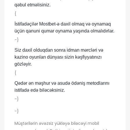
qəbul etməlisiniz.
{
İstifadəçilər Mostbet-ə daxil olmaq və oynamaq
üçün qanuni qumar oynama yaşında olmalıdırlar.
-}
Siz daxil olduqdan sonra idman mərcləri və
kazino oyunları dünyası sizin kəşfiyyatınızı
gözləyir.
{
Qədər ən məşhur və asudə ödəniş metodlarını
istifadə edə biləcəksiniz.
-}
-}
Müştərilərin əvəzsiz yükləyə biləcəyi mobil