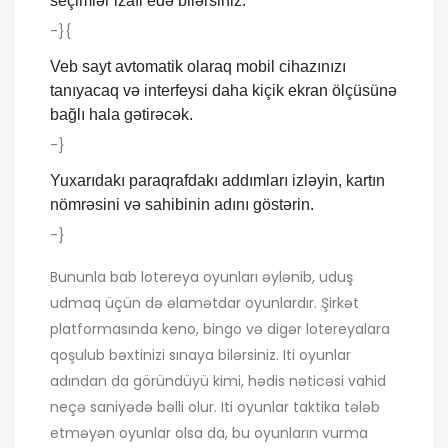
seçimlər izafi edə bilərsiniz.
-}{
Veb sayt avtomatik olaraq mobil cihazınızı
tanıyacaq və interfeysi daha kiçik ekran ölçüsünə
bağlı hala gətirəcək.
-}
Yuxarıdakı paraqrafdakı addımları izləyin, kartın
nömrəsini və sahibinin adını göstərin.
-}
Bununla bab lotereya oyunları əylənib, uduş
udmaq üçün də əlamətdar oyunlardır. Şirkət
platformasında keno, bingo və digər lotereyalara
qoşulub bəxtinizi sınaya bilərsiniz. Iti oyunlar
adından da göründüyü kimi, hədis nəticəsi vahid
neçə saniyədə bəlli olur. Iti oyunlar taktika tələb
etməyən oyunlar olsa da, bu oyunların vurma