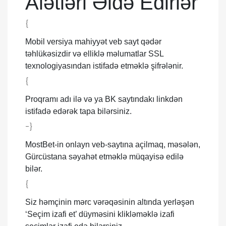
Alətləri Əldə Edirlər
{
Mobil versiya mahiyyət veb sayt qədər
təhlükəsizdir və elliklə məlumatlar SSL
texnologiyasından istifadə etməklə şifrələnir.
{
Proqramı adı ilə və ya BK saytındakı linkdən
istifadə edərək tapa bilərsiniz.
-}
MostBet-in onlayn veb-saytına açilmaq, məsələn,
Gürcüstana səyahət etməklə müqayisə edilə
bilər.
{
Siz həmçinin mərc vərəqəsinin altında yerləşən
‘Seçim izafi et’ düyməsini klikləməklə izafi