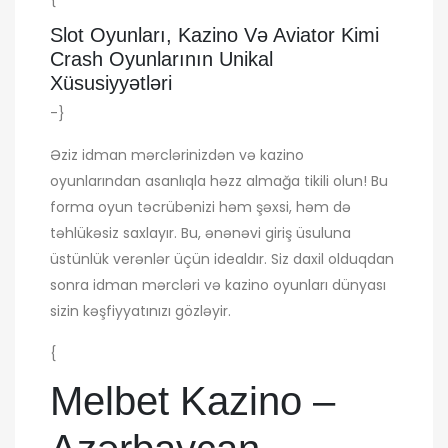
Slot Oyunları, Kazino Və Aviator Kimi
Crash Oyunlarının Unikal
Xüsusiyyətləri
-}
Əziz idman mərclərinizdən və kazino
oyunlarından asanlıqla həzz almağa tikili olun! Bu
forma oyun təcrübənizi həm şəxsi, həm də
təhlükəsiz saxlayır. Bu, ənənəvi giriş üsuluna
üstünlük verənlər üçün idealdır. Siz daxil olduqdan
sonra idman mərcləri və kazino oyunları dünyası
sizin kəşfiyyatınızı gözləyir.
{
Melbet Kazino –