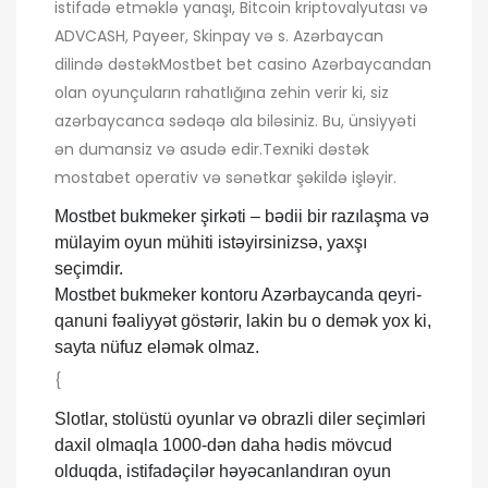
istifadə etməklə yanaşı, Bitcoin kriptovalyutası və
ADVCASH, Payeer, Skinpay və s. Azərbaycan
dilində dəstəkMostbet bet casino Azərbaycandan
olan oyunçuların rahatlığına zehin verir ki, siz
azərbaycanca sədəqə ala biləsiniz. Bu, ünsiyyəti
ən dumansiz və asudə edir.Texniki dəstək
mostabet operativ və sənətkar şəkildə işləyir.
Mostbet bukmeker şirkəti – bədii bir razılaşma və
mülayim oyun mühiti istəyirsinizsə, yaxşı
seçimdir.
Mostbet bukmeker kontoru Azərbaycanda qeyri-
qanuni fəaliyyət göstərir, lakin bu o demək yox ki,
sayta nüfuz eləmək olmaz.
{
Slotlar, stolüstü oyunlar və obrazli diler seçimləri
daxil olmaqla 1000-dən daha hədis mövcud
olduqda, istifadəçilər həyəcanlandıran oyun