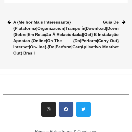
A {Melhor|Mais Interessante}
Guia De
{Plataforma|Organizacion|Trampolín}
{Download|Down
{Sobre|Em Relação À|Relacionada}
Load|Get} E Instalação
Apostas {Online|On The
{Do|Perform|Carry Out}
Internet|On-line} {Do|Perform|Carry
Aplicativo Mostbet
Out} Brasil
Privacy Policy
Terms & Conditions