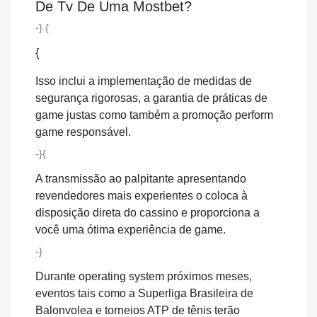
De Tv De Uma Mostbet?
-} {
{
Isso inclui a implementação de medidas de
segurança rigorosas, a garantia de práticas de
game justas como também a promoção perform
game responsável.
-}{
A transmissão ao palpitante apresentando
revendedores mais experientes o coloca à
disposição direta do cassino e proporciona a
você uma ótima experiência de game.
-}
Durante operating system próximos meses,
eventos tais como a Superliga Brasileira de
Balonvolea e torneios ATP de tênis terão