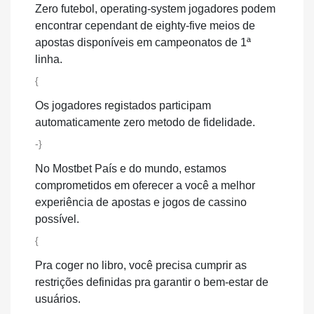
Zero futebol, operating-system jogadores podem
encontrar cependant de eighty-five meios de
apostas disponíveis em campeonatos de 1ª
linha.
{
Os jogadores registados participam
automaticamente zero metodo de fidelidade.
-}
No Mostbet País e do mundo, estamos
comprometidos em oferecer a você a melhor
experiência de apostas e jogos de cassino
possível.
{
Pra coger no libro, você precisa cumprir as
restrições definidas pra garantir o bem-estar de
usuários.