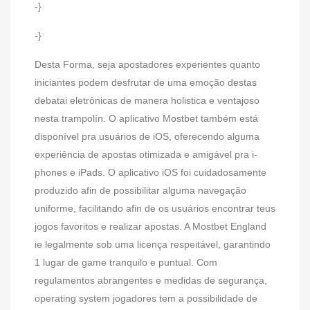
-}
-}
Desta Forma, seja apostadores experientes quanto
iniciantes podem desfrutar de uma emoção destas
debatai eletrônicas de manera holistica e ventajoso
nesta trampolín. O aplicativo Mostbet também está
disponível pra usuários de iOS, oferecendo alguma
experiência de apostas otimizada e amigável pra i-
phones e iPads. O aplicativo iOS foi cuidadosamente
produzido afin de possibilitar alguma navegação
uniforme, facilitando afin de os usuários encontrar teus
jogos favoritos e realizar apostas. A Mostbet England
ie legalmente sob uma licença respeitável, garantindo
1 lugar de game tranquilo e puntual. Com
regulamentos abrangentes e medidas de segurança,
operating system jogadores tem a possibilidade de