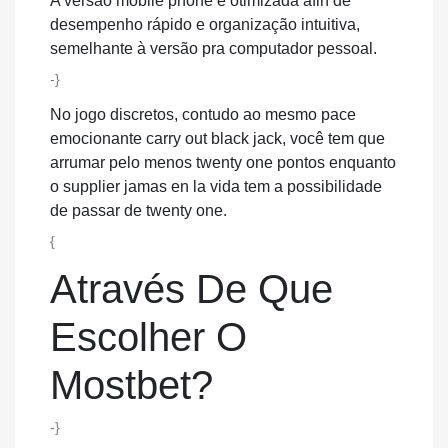
A versão mobile phone é otimizada afin de
desempenho rápido e organização intuitiva,
semelhante à versão pra computador pessoal.
-}
No jogo discretos, contudo ao mesmo pace
emocionante carry out black jack, você tem que
arrumar pelo menos twenty one pontos enquanto
o supplier jamas en la vida tem a possibilidade
de passar de twenty one.
{
Através De Que
Escolher O
Mostbet?
-}