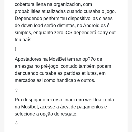
cobertura llena na organizacion, com
probabilities atualizadas cuando cursaba o jogo.
Dependendo perform teu dispositivo, as clases
de down load serão distintas, no Android os é
simples, enquanto zero iOS dependerá carry out
teu país.
{
Apostadores na MostBet tem an op??o de
arriesgar no pré-jogo, contudo também podem
dar cuando cursaba as partidas et lutas, em
mercados asi como handicap e outros.
-}
Pra despojar o recurso financeiro weil tua conta
na Mostbet, acesse a área de pagamentos e
selecione a opção de resgate.
-}