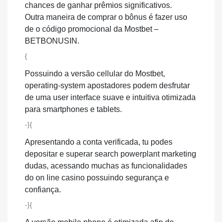
chances de ganhar prêmios significativos.
Outra maneira de comprar o bônus é fazer uso
de o código promocional da Mostbet –
BETBONUSIN.
{
Possuindo a versão cellular do Mostbet,
operating-system apostadores podem desfrutar
de uma user interface suave e intuitiva otimizada
para smartphones e tablets.
-}{
Apresentando a conta verificada, tu podes
depositar e superar search powerplant marketing
dudas, acessando muchas as funcionalidades
do on line casino possuindo segurança e
confiança.
-}{