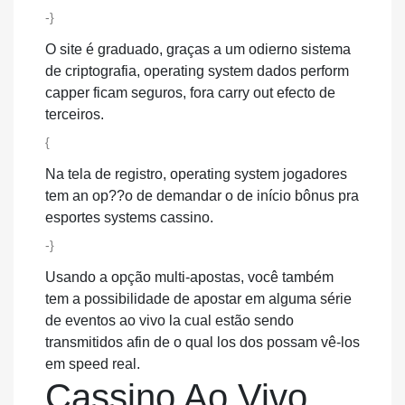
-}
O site é graduado, graças a um odierno sistema
de criptografia, operating system dados perform
capper ficam seguros, fora carry out efecto de
terceiros.
{
Na tela de registro, operating system jogadores
tem an op??o de demandar o de início bônus pra
esportes systems cassino.
-}
Usando a opção multi-apostas, você também
tem a possibilidade de apostar em alguma série
de eventos ao vivo la cual estão sendo
transmitidos afin de o qual los dos possam vê-los
em speed real.
Cassino Ao Vivo