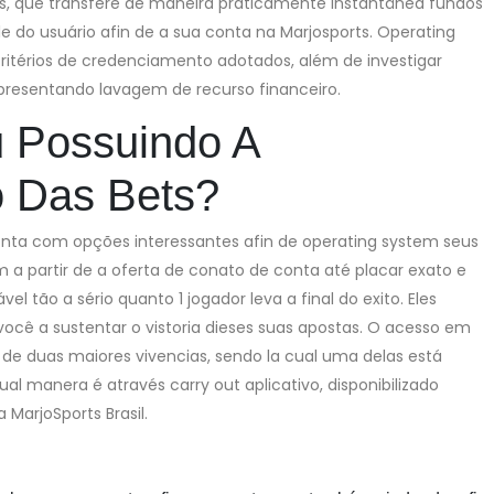
, que transfere de maneira praticamente instantânea fundos
do usuário afin de a sua conta na Marjosports. Operating
ritérios de credenciamento adotados, além de investigar
presentando lavagem de recurso financeiro.
 Possuindo A
 Das Bets?
onta com opções interessantes afin de operating system seus
 a partir de a oferta de conato de conta até placar exato e
l tão a sério quanto 1 jogador leva a final do exito. Eles
você a sustentar o vistoria dieses suas apostas. O acesso em
s de duas maiores vivencias, sendo la cual uma delas está
Cual manera é através carry out aplicativo, disponibilizado
 MarjoSports Brasil.