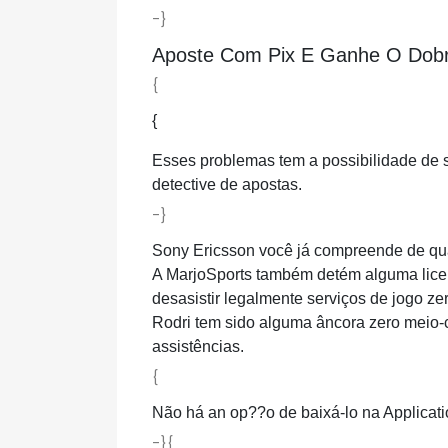
-}
Aposte Com Pix E Ganhe O Dobr
{
{
Esses problemas tem a possibilidade de se
detective de apostas.
-}
Sony Ericsson você já compreende de qua
A MarjoSports também detém alguma lice
desasistir legalmente serviços de jogo zer
Rodri tem sido alguma âncora zero meio-c
assistências.
{
Não há an op??o de baixá-lo na Applicati
-}{