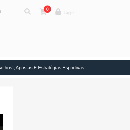
0
g
Login
elhos}, Apostas E Estratégias Esportivas