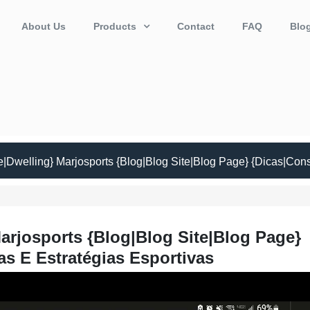
About Us
Products
Contact
FAQ
Blo
Dwelling} Marjosports {Blog|Blog Site|Blog Page} {Dicas|Cons
rjosports {Blog|Blog Site|Blog Page}
as E Estratégias Esportivas