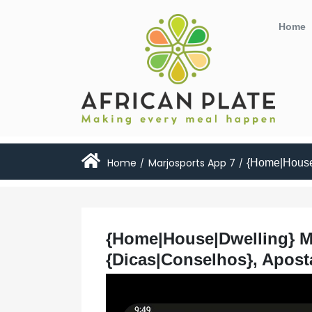
Home
Home
Marjosports App 7
{Home|House|
/
/
{Home|House|Dwelling} Ma
{Dicas|Conselhos}, Apost