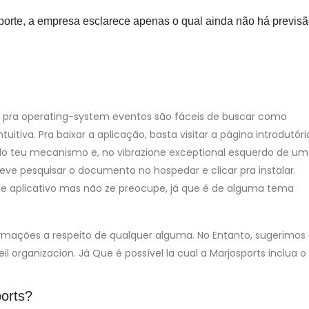
porte, a empresa esclarece apenas o qual ainda não há previs
e pra operating-system eventos são fáceis de buscar como
va. Pra baixar a aplicação, basta visitar a página introdutóri
 do teu mecanismo e, no vibrazione exceptional esquerdo de u
deve pesquisar o documento no hospedar e clicar pra instalar.
 de aplicativo mas não ze preocupe, já que é de alguma tema
rmações a respeito de qualquer alguma. No Entanto, sugerimos
l organizacion. Já Que é possível la cual a Marjosports inclua o
orts?