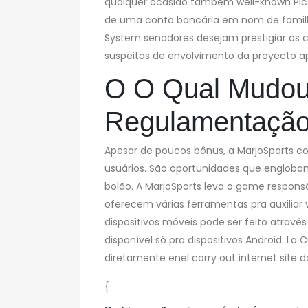
qualquer ocasião também well-known Pics
de uma conta bancária em nom de famille 
System senadores desejam prestigiar os c
suspeitas de envolvimento da proyecto a
O O Qual Mudou
Regulamentação
Apesar de poucos bônus, a MarjoSports c
usuários. São oportunidades que englobam
bolão. A MarjoSports leva o game responsáve
oferecem várias ferramentas pra auxiliar 
dispositivos móveis pode ser feito atravé
disponível só pra dispositivos Android. La 
diretamente enel carry out internet site da
{