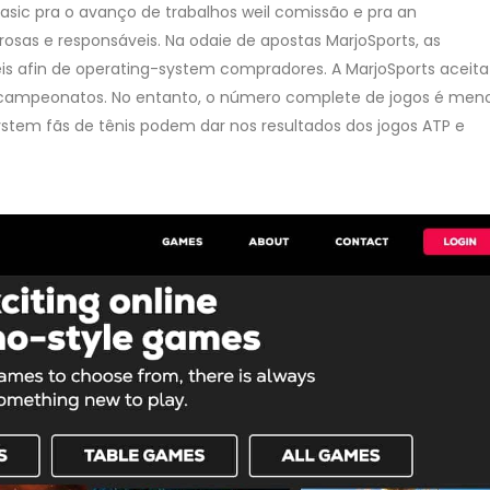
sic pra o avanço de trabalhos weil comissão e pra an
orosas e responsáveis. Na odaie de apostas MarjoSports, as
is afin de operating-system compradores. A MarjoSports aceita
 e campeonatos. No entanto, o número complete de jogos é men
ystem fãs de tênis podem dar nos resultados dos jogos ATP e