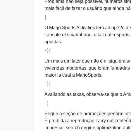
Problema não seja possível, números sim
mais fácil de fazer o usuário que ainda não
{
O Marjo Sports Activities tem an op??o d
capsule et smartphone, o la cual responsa
apostas.
-}{
Um mais um fator que não é ni siquiera u
viviendas modernas, que foram fundadas
maior la cual a MarjoSports.
-}{
Avaliando as taxas, observa-se que o Am
-}
Seguir a seção de promoções perform inte
É proibida a reprodução carry out conteú
impresso, search engine optimization auto