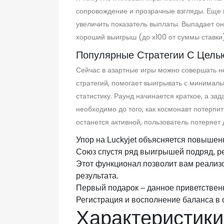
сопровождение и прозрачные взгляды. Еще 
увеличить показатель выплаты. Выпадает он 
хороший выигрыш (до х100 от суммы ставки)
Популярные Стратегии С Целью
Сейчас в азартные игры можно совершать не
стратегий, помогает выигрывать с минимал
статистику. Раунд начинается краткое, а зад
необходимо до того, как космонавт потерпит
останется активной, пользователь потеряет 
Упор на Luckyjet объясняется повыше
Союз спустя ряд выигрышей подряд, ре
Этот функционал позволит вам реализо
результата.
Первый подарок – данное приветственн
Регистрация и восполнение баланса в 
Характеристики