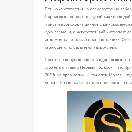
Есть куча статистики, а следовательно заба
Переиграть генератор случайных число дей
минут и происходит данное с минимальной 
куча времени, а искусственный интеллект де
игре можно не только наречие тактики. Этот
играющего по стратегии хайроллера.
Посетителю нужно сделать один нажатие, ч
стратегию ставок. Первый подарок – это при
200% на премиальный кошелек. Монеты пад
деньги. Возле пользователя появляется доп