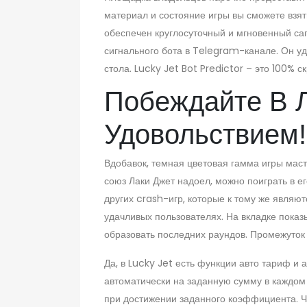
материал и состояние игры вы сможете взять 
обеспечен круглосуточный и мгновенный сап
сигнального бота в Telegram-канале. Он у
стола. Lucky Jet Bot Predictor – это 100% 
Побеждайте В 
Удовольствием!
Вдобавок, темная цветовая гамма игры маст
союз Лаки Джет надоел, можно поиграть в ег
других crash-игр, которые к тому же являю
удачливых пользователях. На вкладке пока
образовать последних раундов. Промежуток 
Да, в Lucky Jet есть функции авто тариф и 
автоматически на заданную сумму в каждом 
при достижении заданного коэффициента. Ч