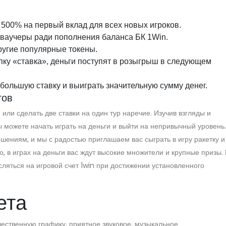
 500% на первый вклад для всех новых игроков.
ваучеры ради пополнения баланса БК 1Win.
другие популярные токены.
опку «ставка», деньги поступят в розыгрыш в следующем
большую ставку и выиграть значительную сумму денег.
тов
или сделать две ставки на один тур наречие. Изучив взгляды и
ы можете начать играть на деньги и выйти на непривычный уровень.
ениям, и мы с радостью приглашаем вас сыграть в игру ракетку и
, в играх на деньги вас ждут высокие множители и крупные призы. 
сляться на игровой счет 1win при достижении установленного
ета
ественную графику, приятное звуковое, музыкальное