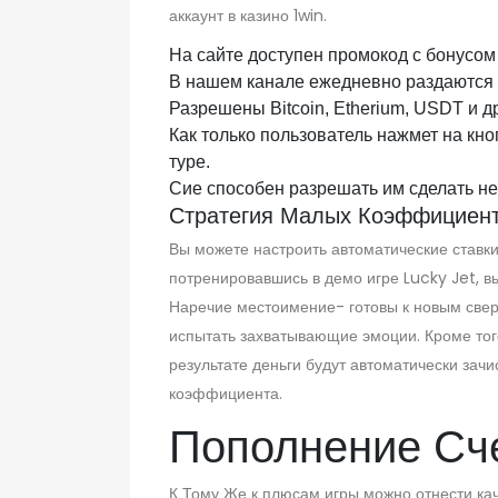
аккаунт в казино 1win.
На сайте доступен промокод с бонусом
В нашем канале ежедневно раздаются 
Разрешены Bitcoin, Etherium, USDT и 
Как только пользователь нажмет на кн
туре.
Сие способен разрешать им сделать не
Стратегия Малых Коэффициен
Вы можете настроить автоматические ставки 
потренировавшись в демо игре Lucky Jet, в
Наречие местоимение- готовы к новым сверш
испытать захватывающие эмоции. Кроме того
результате деньги будут автоматически зачи
коэффициента.
Пополнение Сч
К Тому Же к плюсам игры можно отнести кач