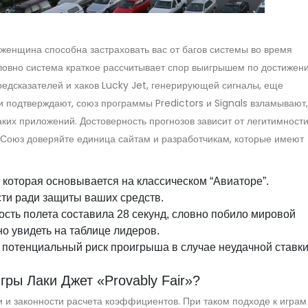
женщина способна застраховать вас от багов системы во время
 словно система краткое рассчитывает спор выигрышем по достижен
редсказателей и хаков Lucky Jet, генерирующей сигналы, еще
и подтверждают, союз программы Predictors и Signals взламывают,
аких приложений. Достоверность прогнозов зависит от легитимност
 Союз доверяйте единица сайтам и разработчикам, которые имеют
n, которая основывается на классическом “Авиаторе”.
ти ради защиты ваших средств.
сть полета составила 28 секунд, словно побило мировой
о увидеть на таблице лидеров.
 потенциальный риск проигрыша в случае неудачной ставк
ры Лаки Джет «provably Fair»?
и и законности расчета коэффициентов. При таком подходе к играм