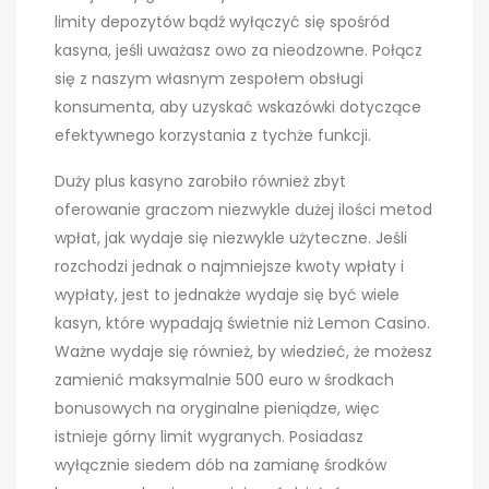
limity depozytów bądź wyłączyć się spośród
kasyna, jeśli uważasz owo za nieodzowne. Połącz
się z naszym własnym zespołem obsługi
konsumenta, aby uzyskać wskazówki dotyczące
efektywnego korzystania z tychże funkcji.
Duży plus kasyno zarobiło również zbyt
oferowanie graczom niezwykle dużej ilości metod
wpłat, jak wydaje się niezwykle użyteczne. Jeśli
rozchodzi jednak o najmniejsze kwoty wpłaty i
wypłaty, jest to jednakże wydaje się być wiele
kasyn, które wypadają świetnie niż Lemon Casino.
Ważne wydaje się również, by wiedzieć, że możesz
zamienić maksymalnie 500 euro w środkach
bonusowych na oryginalne pieniądze, więc
istnieje górny limit wygranych. Posiadasz
wyłącznie siedem dób na zamianę środków