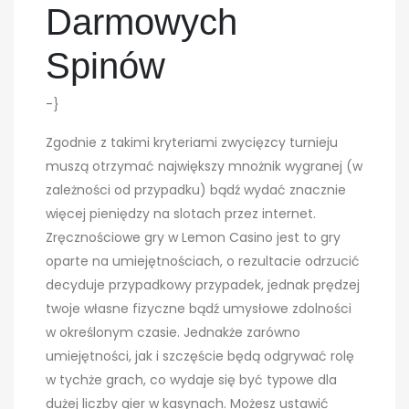
Darmowych
Spinów
-}
Zgodnie z takimi kryteriami zwycięzcy turnieju
muszą otrzymać największy mnożnik wygranej (w
zależności od przypadku) bądź wydać znacznie
więcej pieniędzy na slotach przez internet.
Zręcznościowe gry w Lemon Casino jest to gry
oparte na umiejętnościach, o rezultacie odrzucić
decyduje przypadkowy przypadek, jednak prędzej
twoje własne fizyczne bądź umysłowe zdolności
w określonym czasie. Jednakże zarówno
umiejętności, jak i szczęście będą odgrywać rolę
w tychże grach, co wydaje się być typowe dla
dużej liczby gier w kasynach. Możesz ustawić