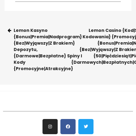
Lemon Kasyno
Lemon Casino {Kod|
{Bonus|Premia|Nadprogram}
Kodowania} {Promocyj
{Bez|Wyjąwszy|Z Brakiem}
{Bonus|Premia|
Depozytu,
{Bez|Wyjąwszy|Z Brakie
{Darmowe|Bezpłatne} Spiny I
{50|Pięćdziesiąt|P
Kody
{Darmowych|Bezpłatnych|
{Promocyjne|Atrakcyjne}