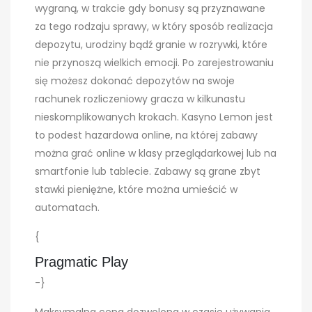
wygraną, w trakcie gdy bonusy są przyznawane
za tego rodzaju sprawy, w który sposób realizacja
depozytu, urodziny bądź granie w rozrywki, które
nie przynoszą wielkich emocji. Po zarejestrowaniu
się możesz dokonać depozytów na swoje
rachunek rozliczeniowy gracza w kilkunastu
nieskomplikowanych krokach. Kasyno Lemon jest
to podest hazardowa online, na której zabawy
można grać online w klasy przeglądarkowej lub na
smartfonie lub tablecie. Zabawy są grane zbyt
stawki pieniężne, które można umieścić w
automatach.
{
Pragmatic Play
-}
Maksymalna cena dozwolona w czasie używania