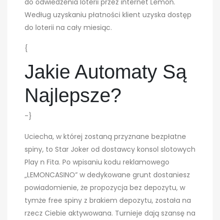
do odwiedzenia loterii przez internet Lemon.
Według uzyskaniu płatności klient uzyska dostęp
do loterii na cały miesiąc.
{
Jakie Automaty Są
Najlepsze?
-}
Uciecha, w której zostaną przyznane bezpłatne
spiny, to Star Joker od dostawcy konsol slotowych
Play n Fita. Po wpisaniu kodu reklamowego
„LEMONCASINO” w dedykowane grunt dostaniesz
powiadomienie, że propozycja bez depozytu, w
tymże free spiny z brakiem depozytu, została na
rzecz Ciebie aktywowana. Turnieje dają szansę na