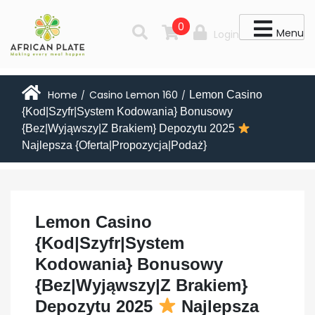
0
Menu
Login
Home
Casino Lemon 160
Lemon Casino
/
/
{Kod|Szyfr|System Kodowania} Bonusowy
{Bez|Wyjąwszy|Z Brakiem} Depozytu 2025
Najlepsza {Oferta|Propozycja|Podaż}
Lemon Casino
{Kod|Szyfr|System
Kodowania} Bonusowy
{Bez|Wyjąwszy|Z Brakiem}
Depozytu 2025
Najlepsza