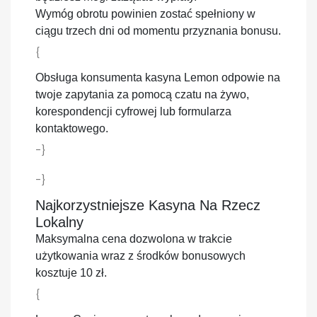
Wymóg obrotu powinien zostać spełniony w
ciągu trzech dni od momentu przyznania bonusu.
{
Obsługa konsumenta kasyna Lemon odpowie na
twoje zapytania za pomocą czatu na żywo,
korespondencji cyfrowej lub formularza
kontaktowego.
-}
-}
Najkorzystniejsze Kasyna Na Rzecz
Lokalny
Maksymalna cena dozwolona w trakcie
użytkowania wraz z środków bonusowych
kosztuje 10 zł.
{