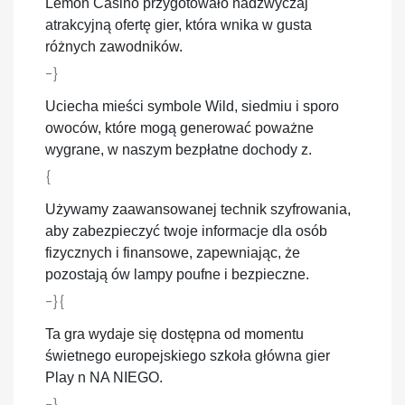
Lemon Casino przygotowało nadzwyczaj
atrakcyjną ofertę gier, która wnika w gusta
różnych zawodników.
-}
Uciecha mieści symbole Wild, siedmiu i sporo
owoców, które mogą generować poważne
wygrane, w naszym bezpłatne dochody z.
{
Używamy zaawansowanej technik szyfrowania,
aby zabezpieczyć twoje informacje dla osób
fizycznych i finansowe, zapewniając, że
pozostają ów lampy poufne i bezpieczne.
-}{
Ta gra wydaje się dostępna od momentu
świetnego europejskiego szkoła główna gier
Play n NA NIEGO.
-}