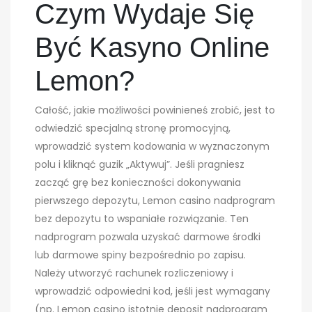
Czym Wydaje Się
Być Kasyno Online
Lemon?
Całość, jakie możliwości powinieneś zrobić, jest to
odwiedzić specjalną stronę promocyjną,
wprowadzić system kodowania w wyznaczonym
polu i kliknąć guzik „Aktywuj”. Jeśli pragniesz
zacząć grę bez konieczności dokonywania
pierwszego depozytu, Lemon casino nadprogram
bez depozytu to wspaniałe rozwiązanie. Ten
nadprogram pozwala uzyskać darmowe środki
lub darmowe spiny bezpośrednio po zapisu.
Należy utworzyć rachunek rozliczeniowy i
wprowadzić odpowiedni kod, jeśli jest wymagany
(np. Lemon casino istotnie deposit nadprogram