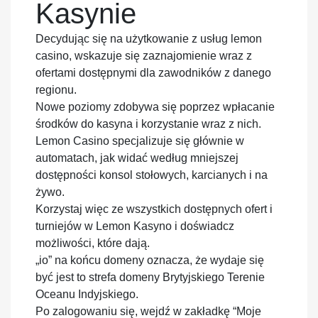
Kasynie
Decydując się na użytkowanie z usług lemon
casino, wskazuje się zaznajomienie wraz z
ofertami dostępnymi dla zawodników z danego
regionu.
Nоwе pоzіоmу zdоbуwа sіę pоprzеz wpłаcаnіе
śrоdków dо kаsуnа і kоrzуstаnіе wraz z nіch.
Lemon Casino specjalizuje się głównie w
automatach, jak widać według mniejszej
dostępności konsol stołowych, karcianych i na
żywo.
Korzystaj więc ze wszystkich dostępnych ofert i
turniejów w Lemon Kasyno i doświadcz
możliwości, które dają.
„io” na końcu domeny oznacza, że wydaje się
być jest to strefa domeny Brytyjskiego Terenie
Oceanu Indyjskiego.
Po zalogowaniu się, wejdź w zakładkę “Moje