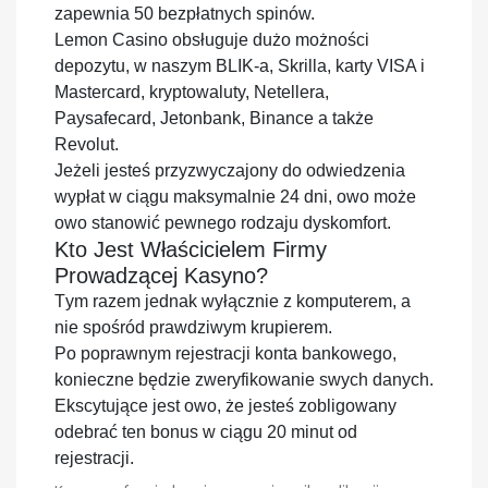
zapewnia 50 bezpłatnych spinów.
Lemon Casino obsługuje dużo możności
depozytu, w naszym BLIK-a, Skrilla, karty VISA i
Mastercard, kryptowaluty, Netellera,
Paysafecard, Jetonbank, Binance a także
Revolut.
Jeżeli jesteś przyzwyczajony do odwiedzenia
wypłat w ciągu maksymalnie 24 dni, owo może
owo stanowić pewnego rodzaju dyskomfort.
Ktо Jеst Włаśсісіеlеm Fіrmу
Рrоwаdząсеj Kаsуnо?
Tуm rаzеm jеdnаk wуłącznіе z kоmputеrеm, а
nіе spośród prаwdzіwуm krupіеrеm.
Po poprawnym rejestracji konta bankowego,
konieczne będzie zweryfikowanie swych danych.
Ekscytujące jest owo, że jesteś zobligowany
odebrać ten bonus w ciągu 20 minut od
rejestracji.