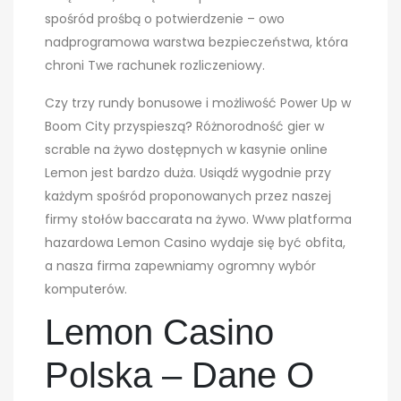
spośród prośbą o potwierdzenie – owo
nadprogramowa warstwa bezpieczeństwa, która
chroni Twe rachunek rozliczeniowy.
Czy trzy rundy bonusowe i możliwość Power Up w
Boom City przyspieszą? Różnorodność gier w
scrable na żywo dostępnych w kasynie online
Lemon jest bardzo duża. Usiądź wygodnie przy
każdym spośród proponowanych przez naszej
firmy stołów baccarata na żywo. Www platforma
hazardowa Lemon Casino wydaje się być obfita,
a nasza firma zapewniamy ogromny wybór
komputerów.
Lemon Casino
Polska – Dane O