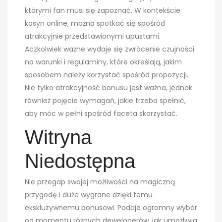
którymi fan musi się zapoznać. W kontekście
kasyn online, można spotkać się spośród
atrakcyjnie przedstawionymi upustami.
Aczkolwiek ważne wydaje się zwrócenie czujności
na warunki i regulaminy, które określają, jakim
sposobem należy korzystać spośród propozycji.
Nie tylko atrakcyjność bonusu jest ważna, jednak
również pojęcie wymagań, jakie trzeba spełnić,
aby móc w pełni spośród faceta skorzystać.
Witryna
Niedostępna
Nie przegap swojej możliwości na magiczną
przygodę i duże wygrane dzięki temu
ekskluzywnemu bonusowi. Podaje ogromny wybór
od momentu różnych deweloperów, jak umożliwia