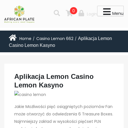
0
Menu
Login
Home
Casino Lemon 662
Aplikacja Lemon
/
/
Casino Lemon Kasyno
Aplikacja Lemon Casino
Lemon Kasyno
Jakie Możliwości pięć osiągniętych poziomów Fan
może otworzyć do odwiedzenia 6 Treasure Boxes.
Najmniejszy zakład w wysokości pięćset PLN