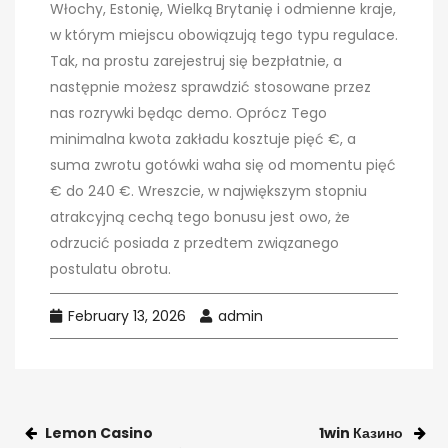
Włochy, Estonię, Wielką Brytanię i odmienne kraje,
w którym miejscu obowiązują tego typu regulace.
Tak, na prostu zarejestruj się bezpłatnie, a
następnie możesz sprawdzić stosowane przez
nas rozrywki będąc demo. Oprócz Tego
minimalna kwota zakładu kosztuje pięć €, a
suma zwrotu gotówki waha się od momentu pięć
€ do 240 €. Wreszcie, w największym stopniu
atrakcyjną cechą tego bonusu jest owo, że
odrzucić posiada z przedtem związanego
postulatu obrotu.
February 13, 2026
admin
Lemon Casino
1win Казино