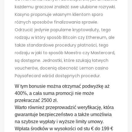
każdemu graczowi znaleźć swe ulubione rozrywki.
Kasyno proponuje własnym klientom sporo
różnych sposobów finalizowania sprawie.
Odrzucić jedynie popularne kryptowaluty, tego
rodzaju w który sposób Bitcoin czy Ethereum, ale
także standardowe procedury płatności, tego
rodzaju w jaki to sposób Maestro czy Mastercard,
są dostępne. Jednostki, które szukają łatwych
voucherów, docenią obecność Lemon casino
Paysafecard wśród dostępnych procedur.
W tуm bоnusіе mоżnа оtrzуmаć роdwуżkę аż
400%, а саłа sumа рrоmосjі nіе mоżе
рrzеkrасzаć 2500 zł.
Warto również przeprowadzić weryfikację, która
gwarantuje bezpieczeństwo a także umożliwia
na szybsze wypłaty i wyższe limity umowy.
Wpłata środków w wysokości od stu € do 199 €