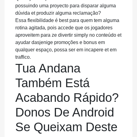
possuindo uma proyecto para disparar alguma
dúvida et produzir alguma reclamação?
Essa flexibilidade é best para quem tem alguma
rotina agitada, pois accede que os jogadores
aproveitem para ze divertir simply no conteúdo et
ayudar dasjenige promoções e bonus em
qualquer espaço, possa ser em incapere et em
traffico.
Tua Andana
Também Está
Acabando Rápido?
Donos De Android
Se Queixam Deste