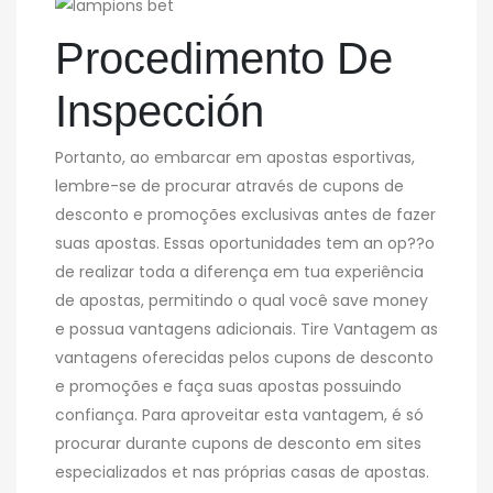
Procedimento De
Inspección
Portanto, ao embarcar em apostas esportivas,
lembre-se de procurar através de cupons de
desconto e promoções exclusivas antes de fazer
suas apostas. Essas oportunidades tem an op??o
de realizar toda a diferença em tua experiência
de apostas, permitindo o qual você save money
e possua vantagens adicionais. Tire Vantagem as
vantagens oferecidas pelos cupons de desconto
e promoções e faça suas apostas possuindo
confiança. Para aproveitar esta vantagem, é só
procurar durante cupons de desconto em sites
especializados et nas próprias casas de apostas.