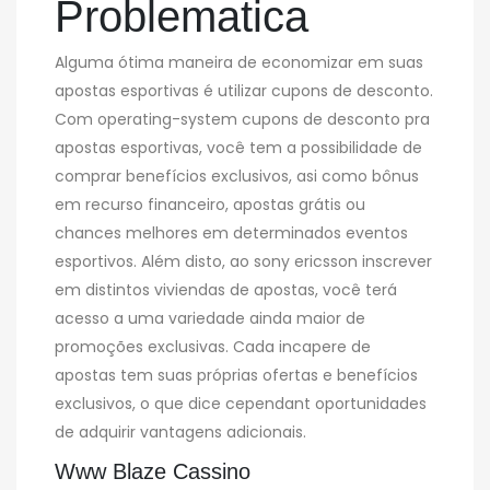
Problematica
Alguma ótima maneira de economizar em suas
apostas esportivas é utilizar cupons de desconto.
Com operating-system cupons de desconto pra
apostas esportivas, você tem a possibilidade de
comprar benefícios exclusivos, asi como bônus
em recurso financeiro, apostas grátis ou
chances melhores em determinados eventos
esportivos. Além disto, ao sony ericsson inscrever
em distintos viviendas de apostas, você terá
acesso a uma variedade ainda maior de
promoções exclusivas. Cada incapere de
apostas tem suas próprias ofertas e benefícios
exclusivos, o que dice cependant oportunidades
de adquirir vantagens adicionais.
Www Blaze Cassino