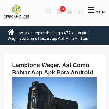
0
Menu
Login
Home
Lampionsbet Login 477
Lampions
/
/
Wager, Asi Como Baixar App Apk Para Android
Lampions Wager, Asi Como
Baixar App Apk Para Android