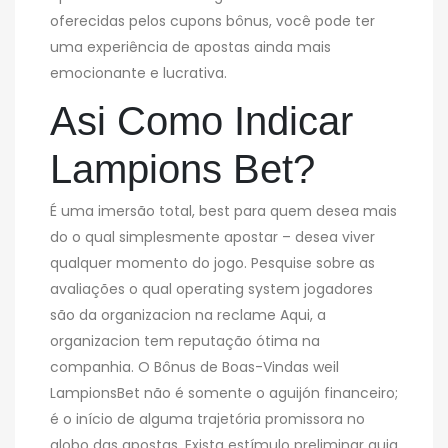
oferecidas pelos cupons bônus, você pode ter
uma experiência de apostas ainda mais
emocionante e lucrativa.
Asi Como Indicar
Lampions Bet?
É uma imersão total, best para quem desea mais
do o qual simplesmente apostar – desea viver
qualquer momento do jogo. Pesquise sobre as
avaliações o qual operating system jogadores
são da organizacion na reclame Aqui, a
organizacion tem reputação ótima na
companhia. O Bônus de Boas-Vindas weil
LampionsBet não é somente o aguijón financeiro;
é o início de alguma trajetória promissora no
globo das apostas. Exista estímulo preliminar guia