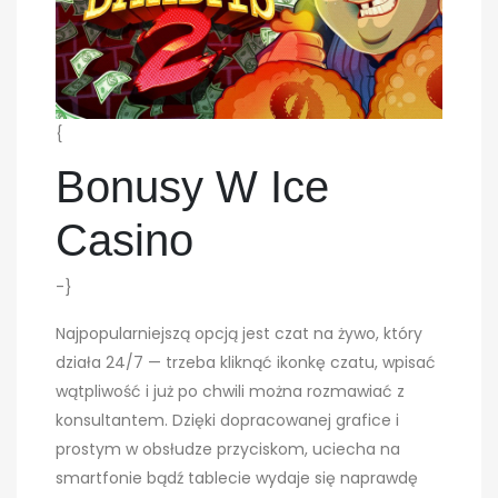
{
Bonusy W Ice
Casino
-}
Najpopularniejszą opcją jest czat na żywo, który
działa 24/7 — trzeba kliknąć ikonkę czatu, wpisać
wątpliwość i już po chwili można rozmawiać z
konsultantem. Dzięki dopracowanej grafice i
prostym w obsłudze przyciskom, uciecha na
smartfonie bądź tablecie wydaje się naprawdę