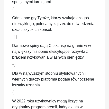
specjalnymi turniejami.
{
Odmienne gry Tymże, którzy szukają czegoś
niezwykłego, polecamy zajrzeć do odwiedzenia
działu szybkich konsol.
-}{
Darmowe spiny dają Ci szansę na granie w w
największym stopniu ekscytujące rozrywki z
brakiem ryzykowania własnych pieniędzy.
-}
Dla w najwyższym stopniu utytułowanych i
wiernych graczy platforma podaje równoczesne
kształty uznania.
{
W 2022 roku użytkownicy mogą liczyć na
oryginalny program premii, który działa w