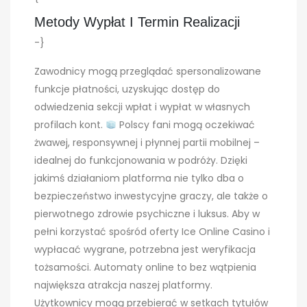
Metody Wypłat I Termin Realizacji
-}
Zawodnicy mogą przeglądać spersonalizowane
funkcje płatności, uzyskując dostęp do
odwiedzenia sekcji wpłat i wypłat w własnych
profilach kont.
Polscy fani mogą oczekiwać
żwawej, responsywnej i płynnej partii mobilnej –
idealnej do funkcjonowania w podróży. Dzięki
jakimś działaniom platforma nie tylko dba o
bezpieczeństwo inwestycyjne graczy, ale także o
pierwotnego zdrowie psychiczne i luksus. Aby w
pełni korzystać spośród oferty Ice Online Casino i
wypłacać wygrane, potrzebna jest weryfikacja
tożsamości. Automaty online to bez wątpienia
największa atrakcja naszej platformy.
Użytkownicy mogą przebierać w setkach tytułów