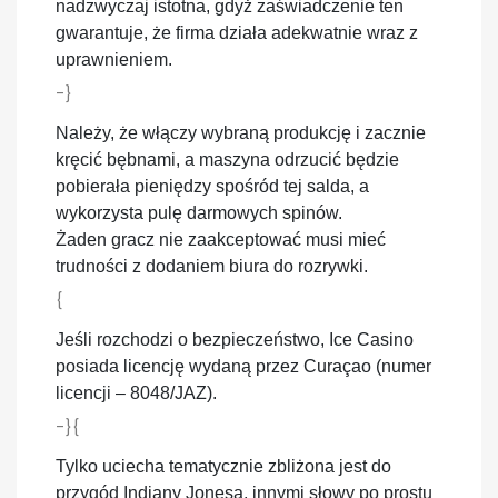
nadzwyczaj istotna, gdyż zaświadczenie ten
gwarantuje, że firma działa adekwatnie wraz z
uprawnieniem.
-}
Należy, że włączy wybraną produkcję i zacznie
kręcić bębnami, a maszyna odrzucić będzie
pobierała pieniędzy spośród tej salda, a
wykorzysta pulę darmowych spinów.
Żaden gracz nie zaakceptować musi mieć
trudności z dodaniem biura do rozrywki.
{
Jeśli rozchodzi o bezpieczeństwo, Ice Casino
posiada licencję wydaną przez Curaçao (numer
licencji – 8048/JAZ).
-}{
Tylko uciecha tematycznie zbliżona jest do
przygód Indiany Jonesa, innymi słowy po prostu