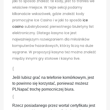
jaki to sposób znaleźć te kody, jest to trafiłeś we
właściwe miejsce. W tejże sekcji podamy
kilkanaście wskazówek, gdzie znaleźć kody
promocyjne Ice Casino i w jaki to sposób
ice
casino
subskrybować pierwotnego biuletyny list
elektroniczny. Dlatego kasyno Ice jest
najważniejszym rozwiązaniem dla miłośników
komputerów hazardowych, którzy liczą na duże
wygrane. W propozycji kasyna też można znaleźć
między innymi gry stołowe i kasyno live.
{
Jeśli lubisz grać na telefonie komórkowym, jest
to powinno się korzystać, ponieważ możesz
PLNapać trochę pomocniczej biura.
{
Rzecz posiadanego przez wortal certyfikatu jest