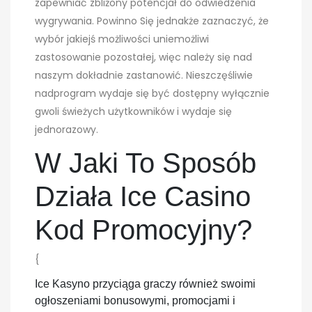
zapewniać zbliżony potencjał do odwiedzenia
wygrywania. Powinno Się jednakże zaznaczyć, że
wybór jakiejś możliwości uniemożliwi
zastosowanie pozostałej, więc należy się nad
naszym dokładnie zastanowić. Nieszczęśliwie
nadprogram wydaje się być dostępny wyłącznie
gwoli świeżych użytkowników i wydaje się
jednorazowy.
W Jaki To Sposób
Działa Ice Casino
Kod Promocyjny?
{
Ice Kasyno przyciąga graczy również swoimi
ogłoszeniami bonusowymi, promocjami i