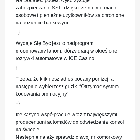
Na Dodatek, podest wykorzystuje
zabezpieczanie SSL, dzięki czemu informacje
osobowe i pieniężne użytkowników są chronione
na poziomie bankowym.
-}
Wydaje Się Być jest to nadprogram
proponowany fanom, którzy grają w określone
rozrywki automatowe w ICE Casino.
{
Trzeba, że klikniesz adres podany poniżej, a
następnie wybierzesz guzik “Otrzymać system
kodowania promocyjny”.
-}
Ice kasyno współpracuje wraz z największymi
producentami automatów do odwiedzenia konsol
na świecie.
Następnie należy sprawdzić swój nr komórkowy,