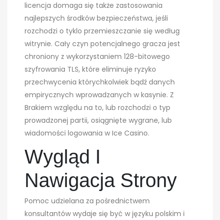
licencja domaga się także zastosowania
najlepszych środków bezpieczeństwa, jeśli
rozchodzi o tyklo przemieszczanie się według
witrynie. Cały czyn potencjalnego gracza jest
chroniony z wykorzystaniem 128-bitowego
szyfrowania TLS, które eliminuje ryzyko
przechwycenia którychkolwiek bądź danych
empirycznych wprowadzanych w kasynie. Z
Brakiem względu na to, lub rozchodzi o typ
prowadzonej partii, osiągnięte wygrane, lub
wiadomości logowania w Ice Casino.
Wygląd I
Nawigacja Strony
Pomoc udzielana za pośrednictwem
konsultantów wydaje się być w języku polskim i