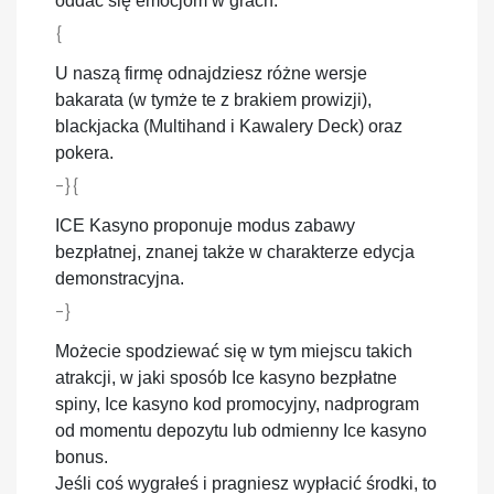
oddać się emocjom w grach.
{
U naszą firmę odnajdziesz różne wersje
bakarata (w tymże te z brakiem prowizji),
blackjacka (Multihand i Kawalery Deck) oraz
pokera.
-}{
ICE Kasyno proponuje modus zabawy
bezpłatnej, znanej także w charakterze edycja
demonstracyjna.
-}
Możecie spodziewać się w tym miejscu takich
atrakcji, w jaki sposób Ice kasyno bezpłatne
spiny, Ice kasyno kod promocyjny, nadprogram
od momentu depozytu lub odmienny Ice kasyno
bonus.
Jeśli coś wygrałeś i pragniesz wypłacić środki, to