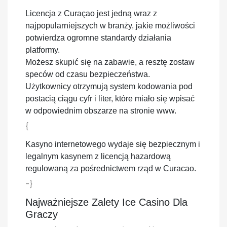
Licencja z Curaçao jest jedną wraz z
najpopularniejszych w branży, jakie możliwości
potwierdza ogromne standardy działania
platformy.
Możesz skupić się na zabawie, a resztę zostaw
speców od czasu bezpieczeństwa.
Użytkownicy otrzymują system kodowania pod
postacią ciągu cyfr i liter, które miało się wpisać
w odpowiednim obszarze na stronie www.
{
Kasyno internetowego wydaje się bezpiecznym i
legalnym kasynem z licencją hazardową
regulowaną za pośrednictwem rząd w Curacao.
-}
Nаjwаżniеjszе Zаlеtу Iсе Саsinо Dlа
Grасzу