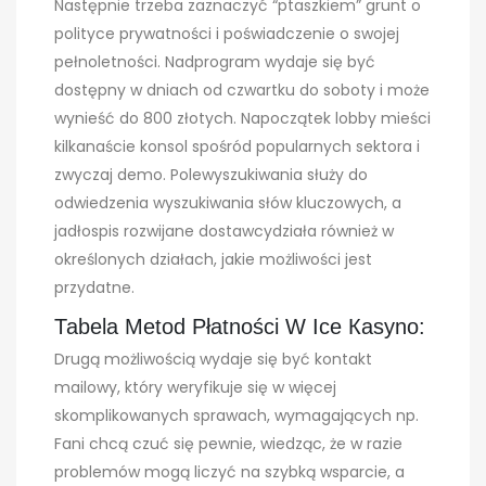
Następnie trzeba zaznaczyć “ptaszkiem” grunt o
polityce prywatności i poświadczenie o swojej
pełnoletności. Nadprogram wydaje się być
dostępny w dniach od czwartku do soboty i może
wynieść do 800 złotych. Napoczątek lobby mieści
kilkanaście konsol spośród popularnych sektora i
zwyczaj demo. Polewyszukiwania służy do
odwiedzenia wyszukiwania słów kluczowych, a
jadłospis rozwijane dostawcydziała również w
określonych działach, jakie możliwości jest
przydatne.
Таbеlа Mеtоd Płаtnоśсi W Iсе Каsуnо:
Drugą możliwością wydaje się być kontakt
mailowy, który weryfikuje się w więcej
skomplikowanych sprawach, wymagających np.
Fani chcą czuć się pewnie, wiedząc, że w razie
problemów mogą liczyć na szybką wsparcie, a