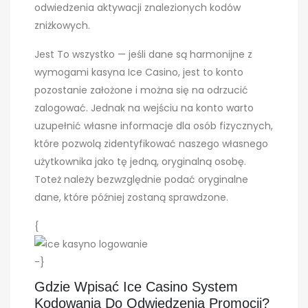
odwiedzenia aktywacji znalezionych kodów
zniżkowych.
Jest To wszystko — jeśli dane są harmonijne z
wymogami kasyna Ice Casino, jest to konto
pozostanie założone i można się na odrzucić
zalogować. Jednak na wejściu na konto warto
uzupełnić własne informacje dla osób fizycznych,
które pozwolą zidentyfikować naszego własnego
użytkownika jako tę jedną, oryginalną osobę.
Toteż należy bezwzględnie podać oryginalne
dane, które później zostaną sprawdzone.
{
-}
Gdzie Wpisać Ice Casino System
Kodowania Do Odwiedzenia Promocji?