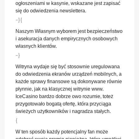
ogłoszeniami w kasynie, wskazane jest zapisać
się do odwiedzenia newslettera.
-}{
Naszym Własnym wyborem jest bezpieczeństwo
i asekuracja danych empirycznych osobowych
własnych klientów.
-}
Witryna wydaje się być stosownie uregulowana
do odwiedzenia ekranów urządzeń mobilnych, a
każde sprawy finansowe są dokonywane równie
płynnie, jak na klasycznej witrynie www.
IceCasino bardzo dobrze owo rozumie, toteż
przygotowało bogatą ofertę, która przyciąga
świeżych użytkowników i nagradza stałych.
{
W ten sposób każdy potencjalny fan może