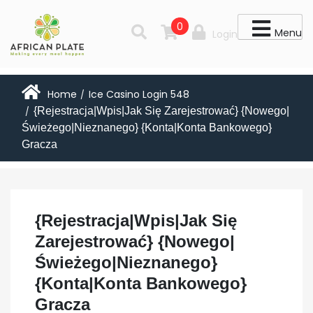
0
Menu
Login
Home
Ice Casino Login 548
/
{Rejestracja|Wpis|Jak Się Zarejestrować} {Nowego|
/
Świeżego|Nieznanego} {Konta|Konta Bankowego}
Gracza
{Rejestracja|Wpis|Jak Się
Zarejestrować} {Nowego|
Świeżego|Nieznanego}
{Konta|Konta Bankowego}
Gracza