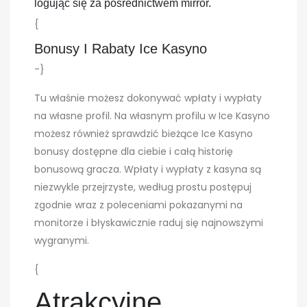
logując się za pośrednictwem mirror.
{
Bonusy I Rabaty Ice Kasyno
-}
Tu właśnie możesz dokonywać wpłaty i wypłaty
na własne profil. Na własnym profilu w Ice Kasyno
możesz również sprawdzić bieżące Ice Kasyno
bonusy dostępne dla ciebie i całą historię
bonusową gracza. Wpłaty i wypłaty z kasyna są
niezwykle przejrzyste, według prostu postępuj
zgodnie wraz z poleceniami pokazanymi na
monitorze i błyskawicznie raduj się najnowszymi
wygranymi.
{
Atrakcyjne