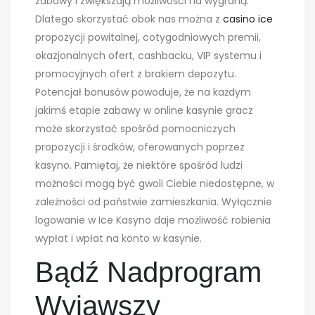
zabawy i zwiększają możliwości na wygraną.
Dlatego skorzystać obok nas można z
casino ice
propozycji powitalnej, cotygodniowych premii,
okazjonalnych ofert, cashbacku, VIP systemu i
promocyjnych ofert z brakiem depozytu.
Potencjał bonusów powoduje, że na każdym
jakimś etapie zabawy w online kasynie gracz
może skorzystać spośród pomocniczych
propozycji i środków, oferowanych poprzez
kasyno. Pamiętaj, że niektóre spośród ludzi
możności mogą być gwoli Ciebie niedostępne, w
zależności od państwie zamieszkania. Wyłącznie
logowanie w Ice Kasyno daje możliwość robienia
wypłat i wpłat na konto w kasynie.
Bądź Nadprogram
Wyjąwszy