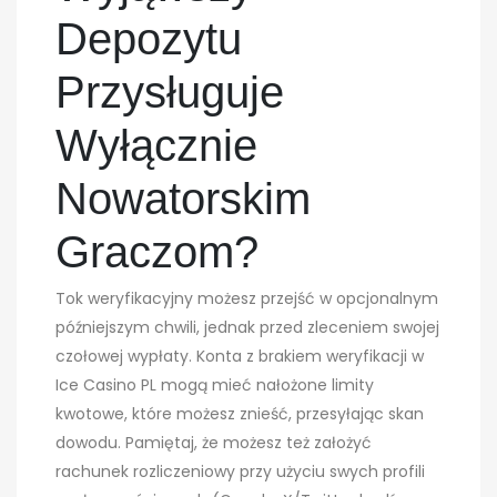
Depozytu
Przysługuje
Wyłącznie
Nowatorskim
Graczom?
Tok weryfikacyjny możesz przejść w opcjonalnym
późniejszym chwili, jednak przed zleceniem swojej
czołowej wypłaty. Konta z brakiem weryfikacji w
Ice Casino PL mogą mieć nałożone limity
kwotowe, które możesz znieść, przesyłając skan
dowodu. Pamiętaj, że możesz też założyć
rachunek rozliczeniowy przy użyciu swych profili