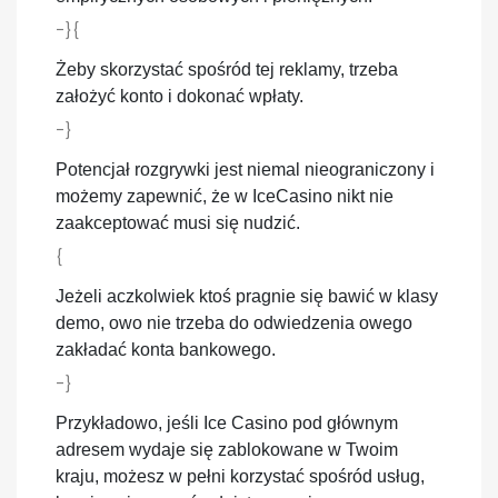
-}{
Żeby skorzystać spośród tej reklamy, trzeba
założyć konto i dokonać wpłaty.
-}
Potencjał rozgrywki jest niemal nieograniczony i
możemy zapewnić, że w IceCasino nikt nie
zaakceptować musi się nudzić.
{
Jeżeli aczkolwiek ktoś pragnie się bawić w klasy
demo, owo nie trzeba do odwiedzenia owego
zakładać konta bankowego.
-}
Przykładowo, jeśli Ice Casino pod głównym
adresem wydaje się zablokowane w Twoim
kraju, możesz w pełni korzystać spośród usług,