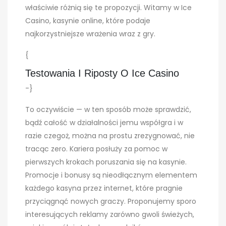
właściwie różnią się te propozycji. Witamy w Ice
Casino, kasynie online, które podaje
najkorzystniejsze wrażenia wraz z gry.
{
Testowania I Riposty O Ice Casino
-}
To oczywiście — w ten sposób może sprawdzić,
bądź całość w działalności jemu współgra i w
razie czegoż, można na prostu zrezygnować, nie
tracąc zero. Kariera posłuży za pomoc w
pierwszych krokach poruszania się na kasynie.
Promocje i bonusy są nieodłącznym elementem
każdego kasyna przez internet, które pragnie
przyciągnąć nowych graczy. Proponujemy sporo
interesujących reklamy zarówno gwoli świeżych,