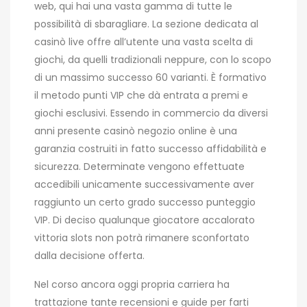
web, qui hai una vasta gamma di tutte le
possibilità di sbaragliare. La sezione dedicata al
casinò live offre all’utente una vasta scelta di
giochi, da quelli tradizionali neppure, con lo scopo
di un massimo successo 60 varianti. È formativo
il metodo punti VIP che dà entrata a premi e
giochi esclusivi. Essendo in commercio da diversi
anni presente casinò negozio online è una
garanzia costruiti in fatto successo affidabilità e
sicurezza. Determinate vengono effettuate
accedibili unicamente successivamente aver
raggiunto un certo grado successo punteggio
VIP. Di deciso qualunque giocatore accalorato
vittoria slots non potrà rimanere sconfortato
dalla decisione offerta.
Nel corso ancora oggi propria carriera ha
trattazione tante recensioni e guide per farti