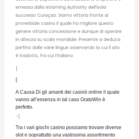
emessa dalla eGaming Authority dell’isola
successo Curaçao. Siamo vittoria fronte al
proverbiale casino il quale ha migliore questo
genere vittoria concessione e dunque di operare
in altezza su scala mondiale. Presente si deduca
perfino dalle varie lingue osservando la cui il sito
è tradotto, fra cui l’italiano.
{
{
A Causa Di gli amanti dei casinò online il quale
vanno all’essenza in tal caso GratoWin è
perfetto.
-}
Tra i vari giochi casino possiamo trovare diverse
slot e soprattutto una vastissima assortimento