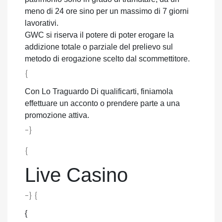
meno di 24 ore sino per un massimo di 7 giorni
lavorativi.
GWC si riserva il potere di poter erogare la
addizione totale o parziale del prelievo sul
metodo di erogazione scelto dal scommettitore.
{
Con Lo Traguardo Di qualificarti, finiamola
effettuare un acconto o prendere parte a una
promozione attiva.
-}
{
Live Casino
-} {
{