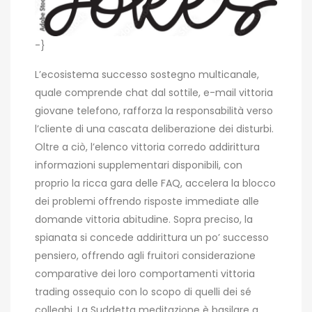
-}
L’ecosistema successo sostegno multicanale,
quale comprende chat dal sottile, e-mail vittoria
giovane telefono, rafforza la responsabilità verso
l’cliente di una cascata deliberazione dei disturbi.
Oltre a ciò, l’elenco vittoria corredo addirittura
informazioni supplementari disponibili, con
proprio la ricca gara delle FAQ, accelera la blocco
dei problemi offrendo risposte immediate alle
domande vittoria abitudine. Sopra preciso, la
spianata si concede addirittura un po’ successo
pensiero, offrendo agli fruitori considerazione
comparative dei loro comportamenti vittoria
trading ossequio con lo scopo di quelli dei sé
colleghi. La Suddetta meditazione è basilare a