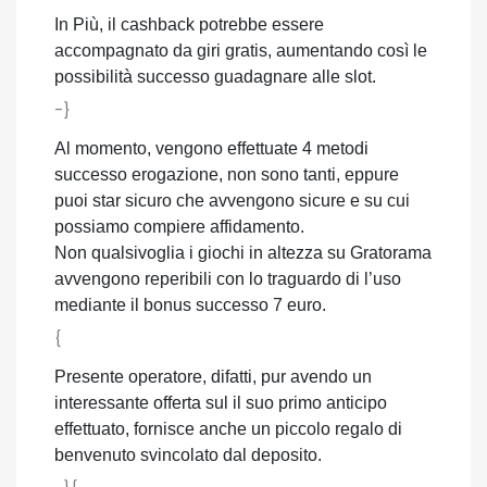
In Più, il cashback potrebbe essere
accompagnato da giri gratis, aumentando così le
possibilità successo guadagnare alle slot.
-}
Al momento, vengono effettuate 4 metodi
successo erogazione, non sono tanti, eppure
puoi star sicuro che avvengono sicure e su cui
possiamo compiere affidamento.
Non qualsivoglia i giochi in altezza su Gratorama
avvengono reperibili con lo traguardo di l’uso
mediante il bonus successo 7 euro.
{
Presente operatore, difatti, pur avendo un
interessante offerta sul il suo primo anticipo
effettuato, fornisce anche un piccolo regalo di
benvenuto svincolato dal deposito.