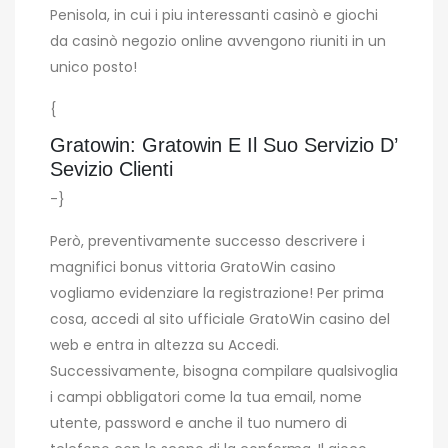
Penisola, in cui i piu interessanti casinò e giochi
da casinò negozio online avvengono riuniti in un
unico posto!
{
Gratowin: Gratowin E Il Suo Servizio D’
Sevizio Clienti
-}
Però, preventivamente successo descrivere i
magnifici bonus vittoria GratoWin casino
vogliamo evidenziare la registrazione! Per prima
cosa, accedi al sito ufficiale GratoWin casino del
web e entra in altezza su Accedi.
Successivamente, bisogna compilare qualsivoglia
i campi obbligatori come la tua email, nome
utente, password e anche il tuo numero di