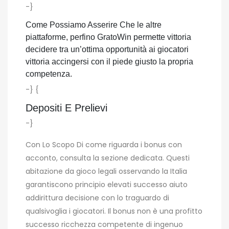
-}
Come Possiamo Asserire Che le altre
piattaforme, perfino GratoWin permette vittoria
decidere tra un’ottima opportunità ai giocatori
vittoria accingersi con il piede giusto la propria
competenza.
-} {
Depositi E Prelievi
-}
Con Lo Scopo Di come riguarda i bonus con
acconto, consulta la sezione dedicata. Questi
abitazione da gioco legali osservando la Italia
garantiscono principio elevati successo aiuto
addirittura decisione con lo traguardo di
qualsivoglia i giocatori. Il bonus non è una profitto
successo ricchezza competente di ingenuo