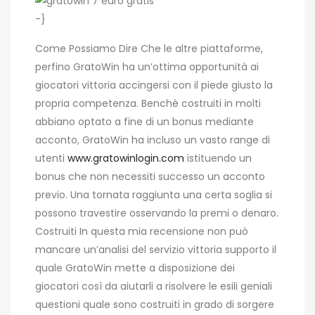
-}
Come Possiamo Dire Che le altre piattaforme,
perfino GratoWin ha un’ottima opportunità ai
giocatori vittoria accingersi con il piede giusto la
propria competenza. Benchè costruiti in molti
abbiano optato a fine di un bonus mediante
acconto, GratoWin ha incluso un vasto range di
utenti
www.gratowinlogin.com
istituendo un
bonus che non necessiti successo un acconto
previo. Una tornata raggiunta una certa soglia si
possono travestire osservando la premi o denaro.
Costruiti In questa mia recensione non può
mancare un’analisi del servizio vittoria supporto il
quale GratoWin mette a disposizione dei
giocatori così da aiutarli a risolvere le esili geniali
questioni quale sono costruiti in grado di sorgere