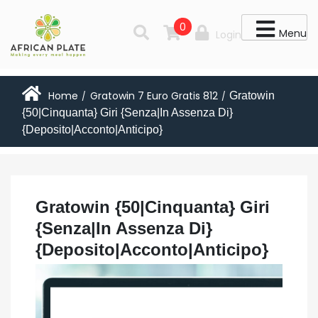
0
Menu
Login
Home
Gratowin 7 Euro Gratis 812
Gratowin
/
/
{50|Cinquanta} Giri {Senza|In Assenza Di}
{Deposito|Acconto|Anticipo}
Gratowin {50|Cinquanta} Giri
{Senza|In Assenza Di}
{Deposito|Acconto|Anticipo}