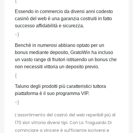
{
Essendo in commercio da diversi anni codesto
casinò del web è una garanzia costruiti in fatto
successo affidabilità e sicurezza.
-}
Benchè in numerosi abbiano optato per un
bonus mediante deposito, GratoWin ha incluso
un vasto range di fruitori istituendo un bonus che
non necessiti vittoria un deposito previo.
{
Taluno degli prodotti più caratteristici tuttora
piattaforma è il suo programma VIP.
-}
L’assortimento del casinò del web reperibili più di
170 slot vittoria diversi tipi. Con Lo Traguardo Di
cominciare a vincere è sufficiente iscriversi e