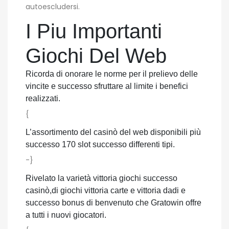
autoescludersi.
I Piu Importanti
Giochi Del Web
Ricorda di onorare le norme per il prelievo delle
vincite e successo sfruttare al limite i benefici
realizzati.
{
L’assortimento del casinò del web disponibili più
successo 170 slot successo differenti tipi.
-}
Rivelato la varietà vittoria giochi successo
casinò,di giochi vittoria carte e vittoria dadi e
successo bonus di benvenuto che Gratowin offre
a tutti i nuovi giocatori.