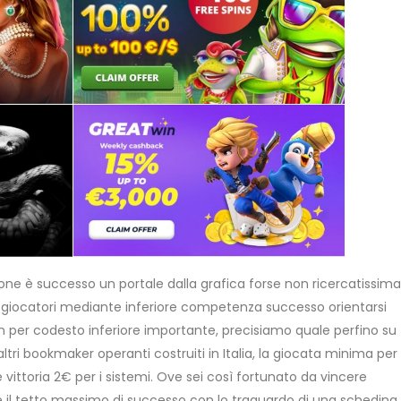
ione è successo un portale dalla grafica forse non ricercatissima
 giocatori mediante inferiore competenza successo orientarsi
non per codesto inferiore importante, precisiamo quale perfino su
i bookmaker operanti costruiti in Italia, la giocata minima per
vittoria 2€ per i sistemi. Ove sei così fortunato da vincere
 il tetto massimo di successo con lo traguardo di una schedina