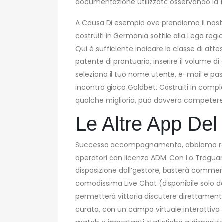
documentazione utilizzata osservando la f
A Causa Di esempio ove prendiamo il nostr
costruiti in Germania sottile alla Lega regi
Qui è sufficiente indicare la classe di at
patente di prontuario, inserire il volume di
seleziona il tuo nome utente, e-mail e pas
incontro gioco Goldbet. Costruiti In comp
qualche miglioria, può davvero competere 
Le Altre App De
Successo accompagnamento, abbiamo racco
operatori con licenza ADM. Con Lo Traguard
disposizione dall’gestore, basterà comme
comodissima Live Chat (disponibile solo dopo
permetterà vittoria discutere direttament
curata, con un campo virtuale interattivo 