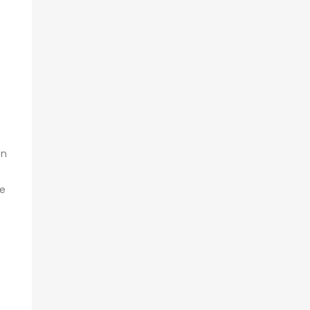
n
e
ue