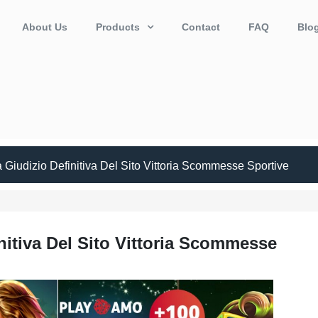
About Us
Products
Contact
FAQ
Blo
 Giudizio Definitiva Del Sito Vittoria Scommesse Sportive
nitiva Del Sito Vittoria Scommesse