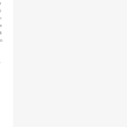
r
i
n
le
i
lo
e