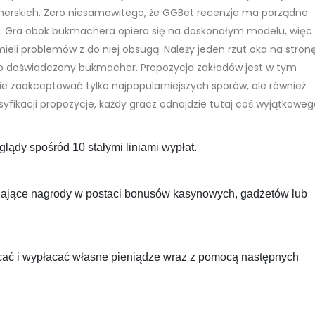
erskich. Zero niesamowitego, że GGBet recenzje ma porządne
. Gra obok bukmachera opiera się na doskonałym modelu, więc
eli problemów z do niej obsugą. Należy jeden rzut oka na stron
owo doświadczony bukmacher. Propozycja zakładów jest w tym
e zaakceptować tylko najpopularniejszych sporów, ale również
syfikacji propozycje, każdy gracz odnajdzie tutaj coś wyjątkoweg
oglądy spośród 10 stałymi liniami wypłat.
gające nagrody w postaci bonusów kasynowych, gadżetów lub
ać i wypłacać własne pieniądze wraz z pomocą następnych