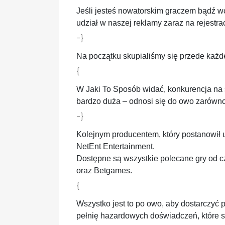
Jeśli jesteś nowatorskim graczem bądź wc
udział w naszej reklamy zaraz na rejestrac
-}
Na początku skupialiśmy się przede każ
{
W Jaki To Sposób widać, konkurencja na 
bardzo duża – odnosi się do owo zarówn
-}
Kolejnym producentem, który postanowił 
NetEnt Entertainment.
Dostępne są wszystkie polecane gry od cz
oraz Betgames.
{
Wszystko jest to po owo, aby dostarczyć 
pełnię hazardowych doświadczeń, które