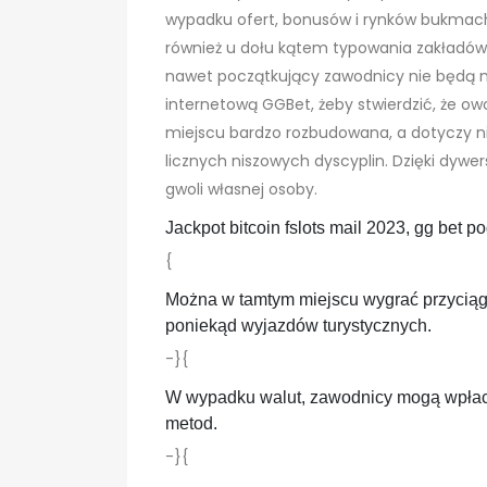
wypadku ofert, bonusów i rynków bukmach
również u dołu kątem typowania zakładów
nawet początkujący zawodnicy nie będą mi
internetową GGBet, żeby stwierdzić, że 
miejscu bardzo rozbudowana, a dotyczy ni
licznych niszowych dyscyplin. Dzięki dywer
gwoli własnej osoby.
Jackpot bitcoin fslots mail 2023, gg bet p
{
Można w tamtym miejscu wygrać przycią
poniekąd wyjazdów turystycznych.
-}{
W wypadku walut, zawodnicy mogą wpłac
metod.
-}{