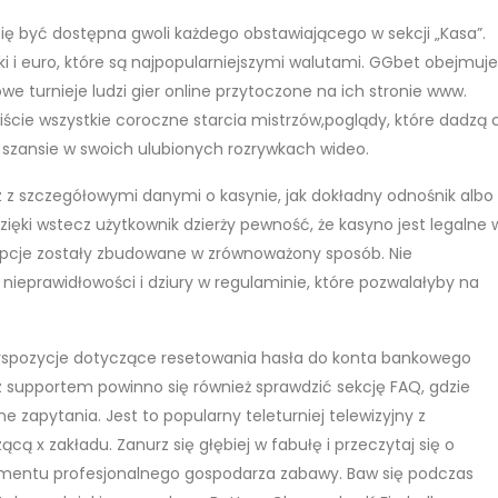
ę być dostępna gwoli każdego obstawiającego w sekcji „Kasa”.
 i euro, które są najpopularniejszymi walutami. GGbet obejmuje
 turnieje ludzi gier online przytoczone na ich stronie www.
ście wszystkie coroczne starcia mistrzów,poglądy, które dadzą c
szansie w swoich ulubionych rozrywkach wideo.
z szczegółowymi danymi o kasynie, jak dokładny odnośnik albo
zięki wstecz użytkownik dzierży pewność, że kasyno jest legalne 
 opcje zostały zbudowane w zrównoważony sposób. Nie
nieprawidłowości i dziury w regulaminie, które pozwalałyby na
yspozycje dotyczące resetowania hasła do konta bankowego
 supportem powinno się również sprawdzić sekcję FAQ, gdzie
e zapytania. Jest to popularny teleturniej telewizyjny z
x zakładu. Zanurz się głębiej w fabułę i przeczytaj się o
entu profesjonalnego gospodarza zabawy. Baw się podczas