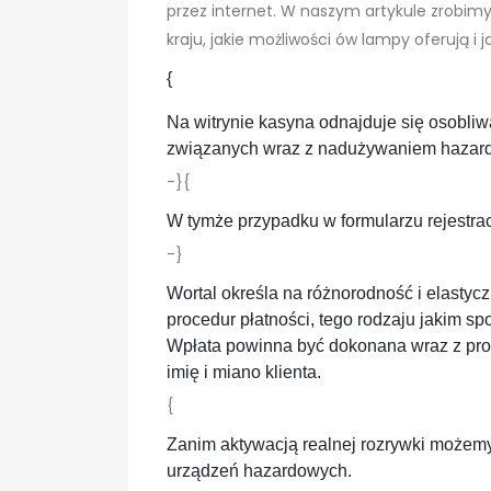
przez internet. W naszym artykule zrobi
kraju, jakie możliwości ów lampy oferują i 
{
Na witrynie kasyna odnajduje się osobli
związanych wraz z nadużywaniem hazard
-}{
W tymże przypadku w formularzu rejestra
-}
Wortal określa na różnorodność i elastyc
procedur płatności, tego rodzaju jakim spo
Wpłata powinna być dokonana wraz z progr
imię i miano klienta.
{
Zanim aktywacją realnej rozrywki możemy
urządzeń hazardowych.