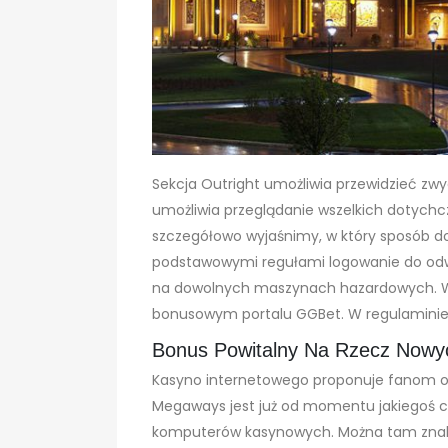
Sekcja Outright umożliwia przewidzieć zwy
umożliwia przeglądanie wszelkich dotychc
szczegółowo wyjaśnimy, w który sposób d
podstawowymi regułami logowanie do odwi
na dowolnych maszynach hazardowych. W 
bonusowym portalu GGBet. W regulaminie
Bonus Powitalny Na Rzecz Now
Kasyno internetowego proponuje fanom og
Megaways jest już od momentu jakiegoś cz
komputerów kasynowych. Można tam znaleź