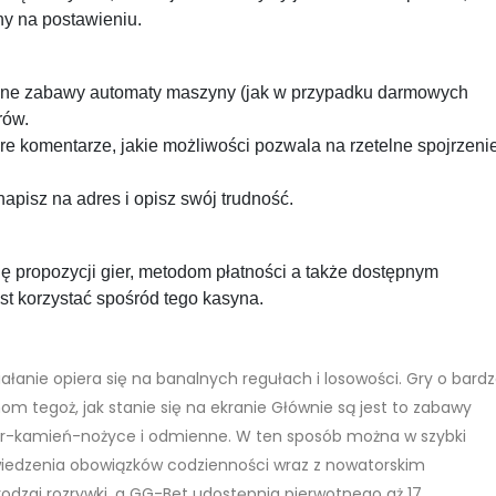
y na postawieniu.
ne zabawy automaty maszyny (jak w przypadku darmowych
rów.
re komentarze, jakie możliwości pozwala na rzetelne spojrzeni
apisz na adres i opisz swój trudność.
ię propozycji gier, metodom płatności a także dostępnym
st korzystać spośród tego kasyna.
ałanie opiera się na banalnych regułach i losowości. Gry o bard
om tegoż, jak stanie się na ekranie Głównie są jest to zabawy
ier-kamień-nożyce i odmienne. W ten sposób można w szybki
wiedzenia obowiązków codzienności wraz z nowatorskim
rodzaj rozrywki, a GG-Bet udostępnia pierwotnego aż 17.