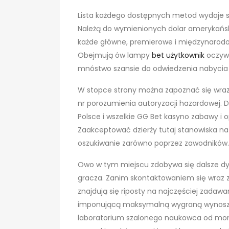
Lista każdego dostępnych metod wydaje si
Należą do wymienionych dolar amerykański
każde główne, premierowe i międzynarodowe
Obejmują ów lampy
bet użytkownik
oczywi
mnóstwo szansie do odwiedzenia nabycia 
W stopce strony można zapoznać się wraz 
nr porozumienia autoryzacji hazardowej. D
Polsce i wszelkie GG Bet kasyno zabawy i
Zaakceptować dzierży tutaj stanowiska na 
oszukiwanie zarówno poprzez zawodników.
Owo w tym miejscu zdobywa się dalsze d
gracza. Zanim skontaktowaniem się wraz z
znajdują się riposty na najczęściej zadawan
imponującą maksymalną wygraną wynoszącą 
laboratorium szalonego naukowca od mom