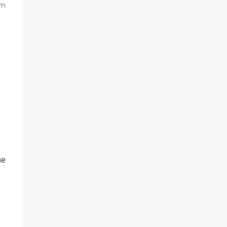
ym
ne