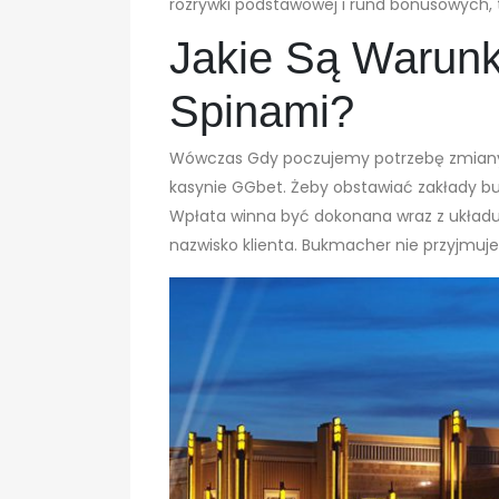
rozrywki podstawowej i rund bonusowych, 
Jakie Są Warun
Spinami?
Wówczas Gdy poczujemy potrzebę zmiany,
kasynie GGbet. Żeby obstawiać zakłady b
Wpłata winna być dokonana wraz z układu l
nazwisko klienta. Bukmacher nie przyjmu