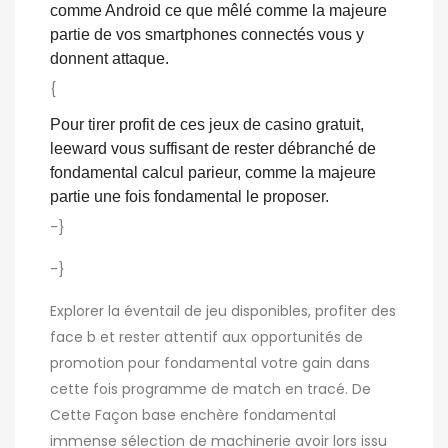
comme Android ce que mêlé comme la majeure
partie de vos smartphones connectés vous y
donnent attaque.
{
Pour tirer profit de ces jeux de casino gratuit,
leeward vous suffisant de rester débranché de
fondamental calcul parieur, comme la majeure
partie une fois fondamental le proposer.
-}
-}
Explorer la éventail de jeu disponibles, profiter des
face b et rester attentif aux opportunités de
promotion pour fondamental votre gain dans
cette fois programme de match en tracé. De
Cette Façon base enchère fondamental
immense sélection de machinerie avoir lors issu