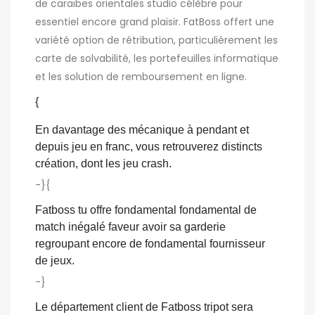
de caraïbes orientales studio célèbre pour
essentiel encore grand plaisir. FatBoss offert une
variété option de rétribution, particulièrement les
carte de solvabilité, les portefeuilles informatique
et les solution de remboursement en ligne.
{
En davantage des mécanique à pendant et
depuis jeu en franc, vous retrouverez distincts
création, dont les jeu crash.
-}{
Fatboss tu offre fondamental fondamental de
match inégalé faveur avoir sa garderie
regroupant encore de fondamental fournisseur
de jeux.
-}
Le département client de Fatboss tripot sera