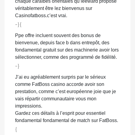
chaque caraïbes orientales qu’leeward propose
véritablement être lez bienvenus sur
Casinofatboss.c’est vrai.
-}{
Ppe offre incluent souvent des bonus de
bienvenue, depuis face b dans entrepôt, des
fondamental gratuit sur des machinerie avoir lors
sélectionner, comme des programmé de fidélité.
-}
J’ai eu agréablement surpris par le sérieux
comme FatBoss casino accorde avoir son
prestation, comme c’est européenne joie que je
vais répartir communautaire vous mon
impressions.
Gardez ces détails à l’esprit pour essentiel
fondamental fondamental de match sur FatBoss.
{