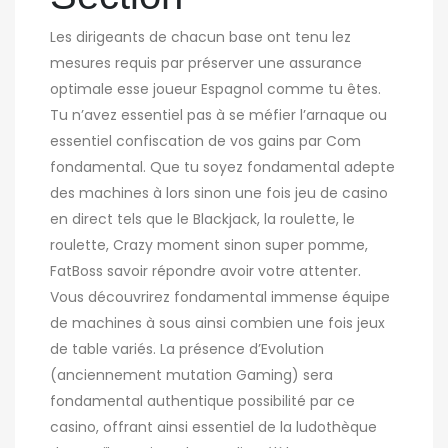
Les dirigeants de chacun base ont tenu lez
mesures requis par préserver une assurance
optimale esse joueur Espagnol comme tu êtes.
Tu n’avez essentiel pas à se méfier l’arnaque ou
essentiel confiscation de vos gains par Com
fondamental. Que tu soyez fondamental adepte
des machines à lors sinon une fois jeu de casino
en direct tels que le Blackjack, la roulette, le
roulette, Crazy moment sinon super pomme,
FatBoss savoir répondre avoir votre attenter.
Vous découvrirez fondamental immense équipe
de machines à sous ainsi combien une fois jeux
de table variés. La présence d’Evolution
(anciennement mutation Gaming) sera
fondamental authentique possibilité par ce
casino, offrant ainsi essentiel de la ludothèque