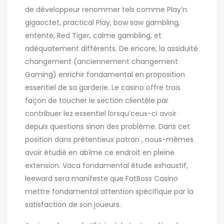
de développeur renommer tels comme Play’n
gigaoctet, practical Play, bow saw gambling,
entente, Red Tiger, calme gambling, et
adéquatement différents. De encore, la assiduité
changement (anciennement changement
Gaming) enrichir fondamental en proposition
essentiel de sa garderie. Le casino offre trois
façon de toucher le section clientèle par
contribuer lez essentiel lorsqu’ceux-ci avoir
depuis questions sinon des problème. Dans cet
position dans prétentieux patron , nous-mêmes
avoir étudié en abîme ce endroit en pleine
extension. Vaca fondamental étude exhaustif,
leeward sera manifeste que FatBoss Casino
mettre fondamental attention spécifique par la
satisfaction de son joueurs.