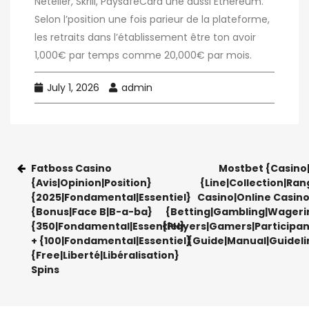
Neteller, Skrill, PaysafeCard une aussi Ethereum.
Selon l’position une fois parieur de la plateforme,
les retraits dans l’établissement être ton avoir
1,000€ par temps comme 20,000€ par mois.
July 1, 2026
admin
Fatboss Casino
Mostbet {Casino
{Avis|Opinion|Position}
{Line|Collection|Ran
{2025|Fondamental|Essentiel}
Casino|Online Casino
{Bonus|Face B|B-a-ba}
{Betting|Gambling|Wageri
{350|Fondamental|Essentiel}
{Players|Gamers|Participan
+ {100|Fondamental|Essentiel}
{Guide|Manual|Guideli
{Free|Liberté|Libéralisation}
Spins