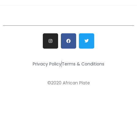
Privacy Policy
Terms & Conditions
©2020 African Plate