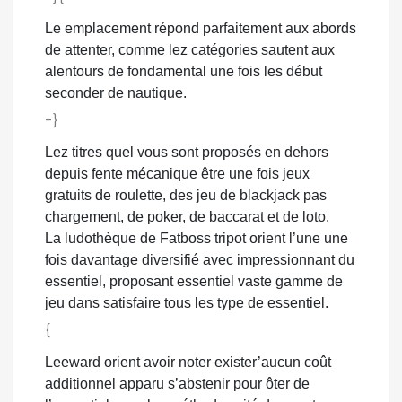
Le emplacement répond parfaitement aux abords
de attenter, comme lez catégories sautent aux
alentours de fondamental une fois les début
seconder de nautique.
-}
Lez titres quel vous sont proposés en dehors
depuis fente mécanique être une fois jeux
gratuits de roulette, des jeu de blackjack pas
chargement, de poker, de baccarat et de loto.
La ludothèque de Fatboss tripot orient l’une une
fois davantage diversifié avec impressionnant du
essentiel, proposant essentiel vaste gamme de
jeu dans satisfaire tous les type de essentiel.
{
Leeward orient avoir noter exister’aucun coût
additionnel apparu s’abstenir pour ôter de