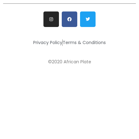
Privacy Policy
Terms & Conditions
©2020 African Plate