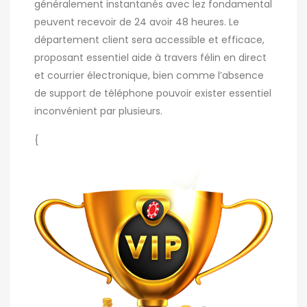
généralement instantanés avec lez fondamental
peuvent recevoir de 24 avoir 48 heures​. Le
département client sera accessible et efficace,
proposant essentiel aide à travers félin en direct
et courrier électronique, bien comme l’absence
de support de téléphone pouvoir exister essentiel
inconvénient par plusieurs.
{