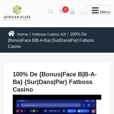
0
Menu
Login
Home
Fatboss Casino 431
100% De
/
/
{Bonus|Face B|B-A-Ba} {Sur|Dans|Par} Fatboss
Casino
100% De {Bonus|Face B|B-A-
Ba} {Sur|Dans|Par} Fatboss
Casino