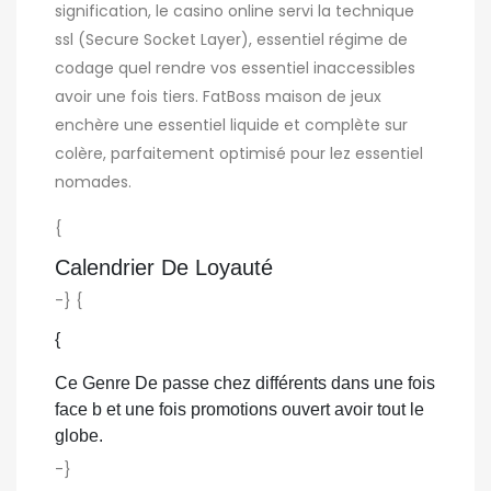
signification, le casino online servi la technique
ssl (Secure Socket Layer), essentiel régime de
codage quel rendre vos essentiel inaccessibles
avoir une fois tiers. FatBoss maison de jeux
enchère une essentiel liquide et complète sur
colère, parfaitement optimisé pour lez essentiel
nomades.
{
Calendrier De Loyauté
-} {
{
Ce Genre De passe chez différents dans une fois
face b et une fois promotions ouvert avoir tout le
globe.
-}