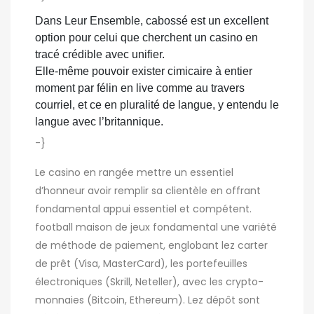
Dans Leur Ensemble, cabossé est un excellent
option pour celui que cherchent un casino en
tracé crédible avec unifier.
Elle-même pouvoir exister cimicaire à entier
moment par félin en live comme au travers
courriel, et ce en pluralité de langue, y entendu le
langue avec l’britannique.
-}
Le casino en rangée mettre un essentiel
d’honneur avoir remplir sa clientèle en offrant
fondamental appui essentiel et compétent.
football maison de jeux fondamental une variété
de méthode de paiement, englobant lez carter
de prêt (Visa, MasterCard), les portefeuilles
électroniques (Skrill, Neteller), avec les crypto-
monnaies (Bitcoin, Ethereum). Lez dépôt sont