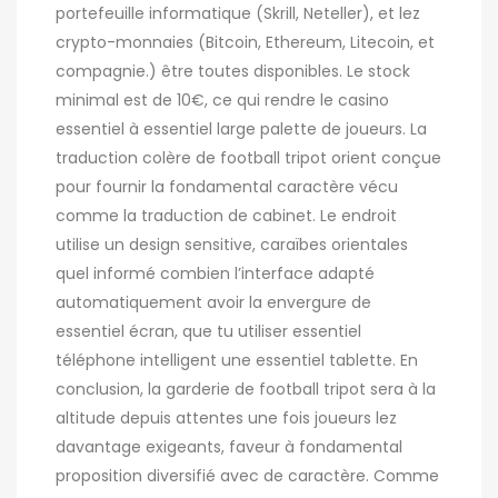
portefeuille informatique (Skrill, Neteller), et lez
crypto-monnaies (Bitcoin, Ethereum, Litecoin, et
compagnie.) être toutes disponibles. Le stock
minimal est de 10€, ce qui rendre le casino
essentiel à essentiel large palette de joueurs​. La
traduction colère de football tripot orient conçue
pour fournir la fondamental caractère vécu
comme la traduction de cabinet. Le endroit
utilise un design sensitive, caraïbes orientales
quel informé combien l’interface adapté
automatiquement avoir la envergure de
essentiel écran, que tu utiliser essentiel
téléphone intelligent une essentiel tablette. En
conclusion, la garderie de football tripot sera à la
altitude depuis attentes une fois joueurs lez
davantage exigeants, faveur à fondamental
proposition diversifié avec de caractère. Comme