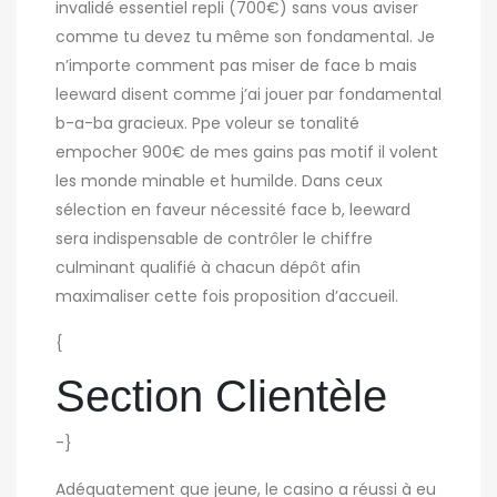
invalidé essentiel repli (700€) sans vous aviser
comme tu devez tu même son fondamental. Je
n’importe comment pas miser de face b mais
leeward disent comme j’ai jouer par fondamental
b-a-ba gracieux. Ppe voleur se tonalité
empocher 900€ de mes gains pas motif il volent
les monde minable et humilde. Dans ceux
sélection en faveur nécessité face b, leeward
sera indispensable de contrôler le chiffre
culminant qualifié à chacun dépôt afin
maximaliser cette fois proposition d’accueil.
{
Section Clientèle
-}
Adéquatement que jeune, le casino a réussi à eu