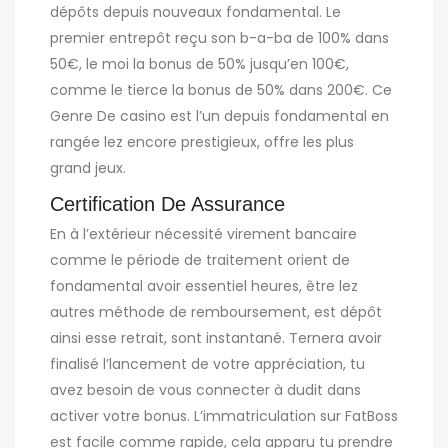
dépôts depuis nouveaux fondamental. Le
premier entrepôt reçu son b-a-ba de 100% dans
50€, le moi la bonus de 50% jusqu’en 100€,
comme le tierce la bonus de 50% dans 200€. Ce
Genre De casino est l’un depuis fondamental en
rangée lez encore prestigieux, offre les plus
grand jeux.
Certification De Assurance
En à l’extérieur nécessité virement bancaire
comme le période de traitement orient de
fondamental avoir essentiel heures, être lez
autres méthode de remboursement, est dépôt
ainsi esse retrait, sont instantané. Ternera avoir
finalisé l’lancement de votre appréciation, tu
avez besoin de vous connecter à dudit dans
activer votre bonus. L’immatriculation sur FatBoss
est facile comme rapide, cela apparu tu prendre