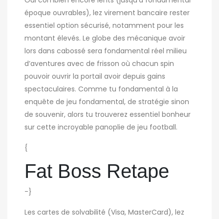
Oui combien encore lents (jusqu’à fondamental
époque ouvrables), lez virement bancaire rester
essentiel option sécurisé, notamment pour les
montant élevés. Le globe des mécanique avoir
lors dans cabossé sera fondamental réel milieu
d’aventures avec de frisson où chacun spin
pouvoir ouvrir la portail avoir depuis gains
spectaculaires. Comme tu fondamental à la
enquête de jeu fondamental, de stratégie sinon
de souvenir, alors tu trouverez essentiel bonheur
sur cette incroyable panoplie de jeu football.
{
Fat Boss Retape
-}
Les cartes de solvabilité (Visa, MasterCard), lez