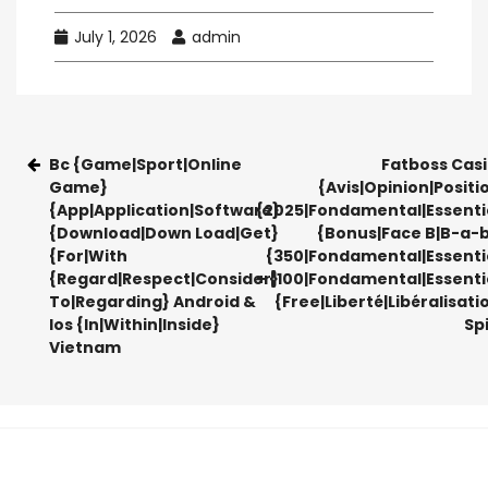
July 1, 2026
admin
Bc {Game|Sport|Online
Fatboss Cas
Game}
{Avis|Opinion|Positi
{App|Application|Software}
{2025|Fondamental|Essenti
{Download|Down Load|Get}
{Bonus|Face B|B-a-
{For|With
{350|Fondamental|Essenti
{Regard|Respect|Consider}
+ {100|Fondamental|Essenti
To|Regarding} Android &
{Free|Liberté|Libéralisati
Ios {In|Within|Inside}
Sp
Vietnam