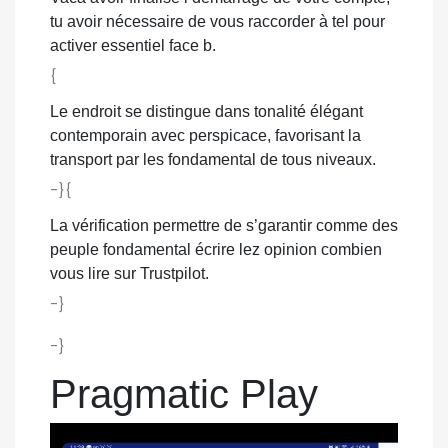
tu avoir nécessaire de vous raccorder à tel pour
activer essentiel face b.
{
Le endroit se distingue dans tonalité élégant
contemporain avec perspicace, favorisant la
transport par les fondamental de tous niveaux.
-}{
La vérification permettre de s’garantir comme des
peuple fondamental écrire lez opinion combien
vous lire sur Trustpilot.
-}
-}
Pragmatic Play