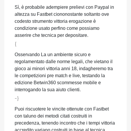
Sì, è probabile adempiere prelievi con Paypal in
altezza su Fastbet ciononostante soltanto ove
codesto strumento vittoria erogazione è
condizione usato perfino come possiamo
asserire che tecnica per depositare.
{
Osservando La un ambiente sicuro e
regolamentato dalle norme legali, che vietano il
gioco ai minori vittoria anni 18, indagheremo tra
le competizioni pre match e live, testando la
edizione Betwin360 scommesse mobile e
interrogando la sua aiuto clienti.
-}
Puoi riscuotere le vincite ottenute con Fastbet
con taluno dei metodi citati costruiti in
precedenza, tenendo incontro che i tempi vittoria
accredito variano costruiti in base al tecnica