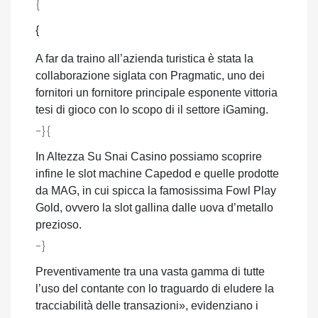
{
{
A far da traino all’azienda turistica è stata la
collaborazione siglata con Pragmatic, uno dei
fornitori un fornitore principale esponente vittoria
tesi di gioco con lo scopo di il settore iGaming.
-}{
In Altezza Su Snai Casino possiamo scoprire
infine le slot machine Capedod e quelle prodotte
da MAG, in cui spicca la famosissima Fowl Play
Gold, ovvero la slot gallina dalle uova d’metallo
prezioso.
-}
Preventivamente tra una vasta gamma di tutte
l’uso del contante con lo traguardo di eludere la
tracciabilità delle transazioni», evidenziano i