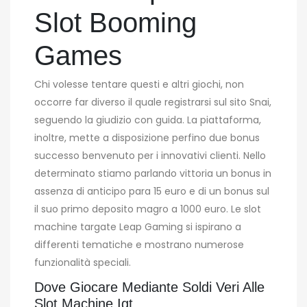
Slot Booming
Games
Chi volesse tentare questi e altri giochi, non
occorre far diverso il quale registrarsi sul sito Snai,
seguendo la giudizio con guida. La piattaforma,
inoltre, mette a disposizione perfino due bonus
successo benvenuto per i innovativi clienti. Nello
determinato stiamo parlando vittoria un bonus in
assenza di anticipo para 15 euro e di un bonus sul
il suo primo deposito magro a 1000 euro. Le slot
machine targate Leap Gaming si ispirano a
differenti tematiche e mostrano numerose
funzionalità speciali.
Dove Giocare Mediante Soldi Veri Alle
Slot Machine Igt