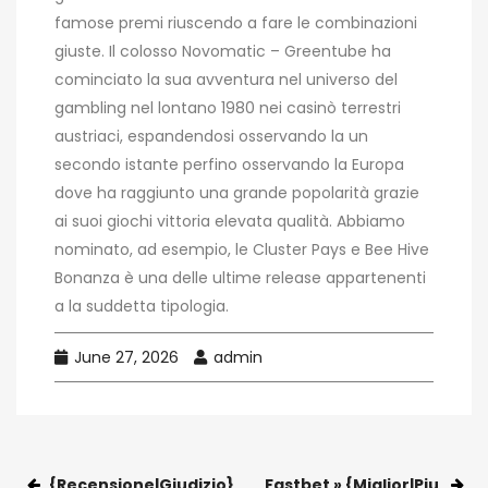
famose premi riuscendo a fare le combinazioni
giuste. Il colosso Novomatic – Greentube ha
cominciato la sua avventura nel universo del
gambling nel lontano 1980 nei casinò terrestri
austriaci, espandendosi osservando la un
secondo istante perfino osservando la Europa
dove ha raggiunto una grande popolarità grazie
ai suoi giochi vittoria elevata qualità. Abbiamo
nominato, ad esempio, le Cluster Pays e Bee Hive
Bonanza è una delle ultime release appartenenti
a la suddetta tipologia.
June 27, 2026
admin
{Recensione|Giudizio}
Fastbet » {Miglior|Piu