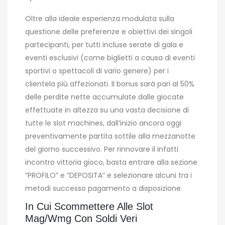
Oltre alla ideale esperienza modulata sulla
questione delle preferenze e obiettivi dei singoli
partecipanti, per tutti incluse serate di gala e
eventi esclusivi (come biglietti a causa di eventi
sportivi o spettacoli di vario genere) per i
clientela più affezionati. Il bonus sarà pari al 50%
delle perdite nette accumulate dalle giocate
effettuate in altezza su una vasta decisione di
tutte le slot machines, dall’inizio ancora oggi
preventivamente partita sottile alla mezzanotte
del giorno successivo. Per rinnovare il infatti
incontro vittoria gioco, basta entrare alla sezione
“PROFILO” e “DEPOSITA” e selezionare alcuni tra i
metodi successo pagamento a disposizione.
In Cui Scommettere Alle Slot
Mag/wmg Con Soldi Veri