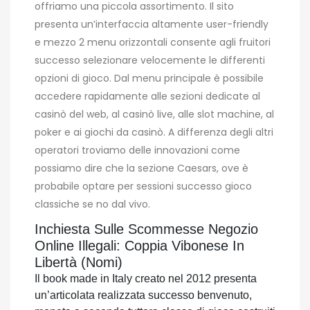
offriamo una piccola assortimento. Il sito
presenta un’interfaccia altamente user-friendly
e mezzo 2 menu orizzontali consente agli fruitori
successo selezionare velocemente le differenti
opzioni di gioco. Dal menu principale è possibile
accedere rapidamente alle sezioni dedicate al
casinò del web, al casinò live, alle slot machine, al
poker e ai giochi da casinò. A differenza degli altri
operatori troviamo delle innovazioni come
possiamo dire che la sezione Caesars, ove è
probabile optare per sessioni successo gioco
classiche se no dal vivo.
Inchiesta Sulle Scommesse Negozio
Online Illegali: Coppia Vibonese In
Libertà (nomi)
Il book made in Italy creato nel 2012 presenta
un’articolata realizzata successo benvenuto,