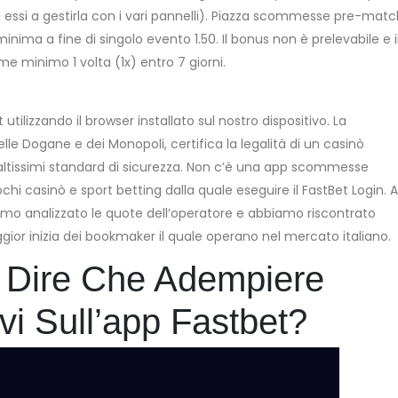
essi a gestirla con i vari pannelli). Piazza scommesse pre-matc
a a fine di singolo evento 1.50. Il bonus non è prelevabile e i
e minimo 1 volta (1x) entro 7 giorni.
 utilizzando il browser installato sul nostro dispositivo. La
lle Dogane e dei Monopoli, certifica la legalità di un casinò
 altissimi standard di sicurezza. Non c’è una app scommesse
hi casinò e sport betting dalla quale eseguire il FastBet Login. A
mo analizzato le quote dell’operatore e abbiamo riscontrato
ior inizia dei bookmaker il quale operano nel mercato italiano.
Dire Che Adempiere
vi Sull’app Fastbet?