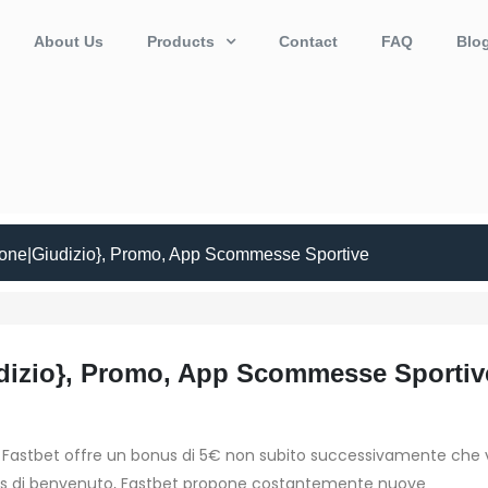
About Us
Products
Contact
FAQ
Blo
ione|Giudizio}, Promo, App Scommesse Sportive
udizio}, Promo, App Scommesse Sportiv
s, Fastbet offre un bonus di 5€ non subito successivamente che 
bonus di benvenuto, Fastbet propone costantemente nuove