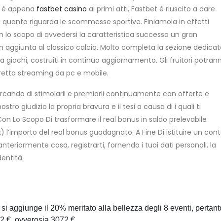
e è appena
fastbet casino
ai primi atti, Fastbet è riuscito a dare
i quanto riguarda le scommesse sportive. Finiamola in effetti
 lo scopo di avvedersi la caratteristica successo un gran
 in aggiunta al classico calcio. Molto completa la sezione dedica
 giochi, costruiti in continuo aggiornamento. Gli fruitori potran
iretta streaming da pc e mobile.
ercando di stimolarli e premiarli continuamente con offerte e
o giudizio la propria bravura e il tesi a causa di i quali ti
n Lo Scopo Di trasformare il real bonus in saldo prelevabile
 l’importo del real bonus guadagnato. A Fine Di istituire un con
anteriormente cosa, registrarti, fornendo i tuoi dati personali, la
entità.
si aggiunge il 20% meritato alla bellezza degli 8 eventi, pertant
12 €, ovverosia 3072 €.