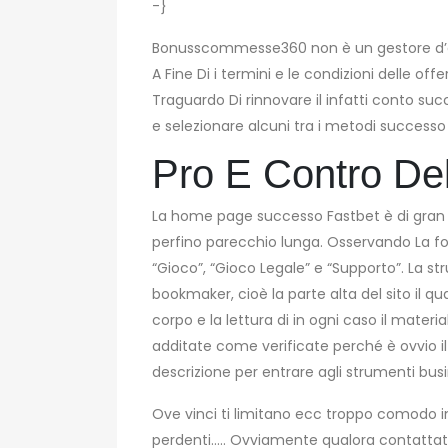
-}
Bonusscommesse360 non è un gestore d’az
A Fine Di i termini e le condizioni delle off
Traguardo Di rinnovare il infatti conto su
e selezionare alcuni tra i metodi successo
Pro E Contro De
La home page successo Fastbet è di gran l
perfino parecchio lunga. Osservando La fond
“Gioco”, “Gioco Legale” e “Supporto”. La str
bookmaker, cioè la parte alta del sito il qua
corpo e la lettura di in ogni caso il mate
additate come verificate perché è ovvio il 
descrizione per entrare agli strumenti busine
Ove vinci ti limitano ecc troppo comodo int
perdenti….. Ovviamente qualora contattate l