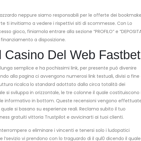
zardo neppure siamo responsabili per le offerte dei bookmake
erte ti invitiamo a vedere i rispettivi siti di scommesse. Con Lo
ccesso gioco, finiamola entrare alla sezione “PROFILO” e “DEPOSIT
 finanziamento a disposizione.
l Casino Del Web Fastbet
unga semplice e ha pochissimi link, per presente può divenire
o alla pagina ci avvengono numerosi link testuali, divisi a fine 
uttura ricalca lo standard adottato dalla circa totalità dei
le si sviluppa in orizzontale, le tre colonne il quale costituiscono i
riale informativo in bottom. Queste recensioni vengono effettuat
quale si basano su esperienze reali. Reclama subito il tuo
ss gratuiti vittoria Trustpilot e avvicinarti ai tuoi clienti.
errompere o eliminare i vincenti e tenersi solo i ludopatici
’sevizio vi prendono con lo traguardo di il qul0 dicendo il quale