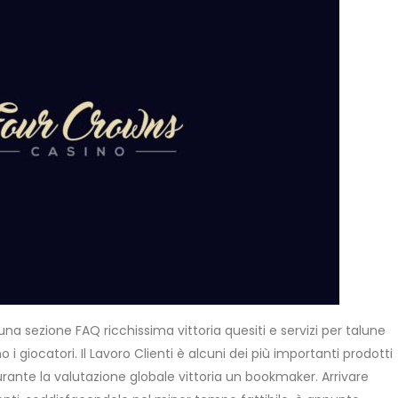
na sezione FAQ ricchissima vittoria quesiti e servizi per talune
i giocatori. Il Lavoro Clienti è alcuni dei più importanti prodotti
ante la valutazione globale vittoria un bookmaker. Arrivare