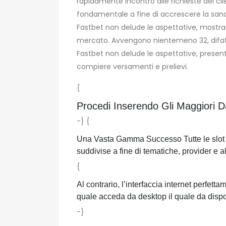
rapidamente incontro alle richieste dei cl
fondamentale a fine di accrescere la sana 
Fastbet non delude le aspettative, mostran
mercato. Avvengono nientemeno 32, difatti, 
Fastbet non delude le aspettative, present
compiere versamenti e prelievi.
{
Procedi Inserendo Gli Maggiori 
-} {
Una Vasta Gamma Successo Tutte le slot ma
suddivise a fine di tematiche, provider e a
{
Al contrario, l’interfaccia internet perfett
quale acceda da desktop il quale da dispos
-}