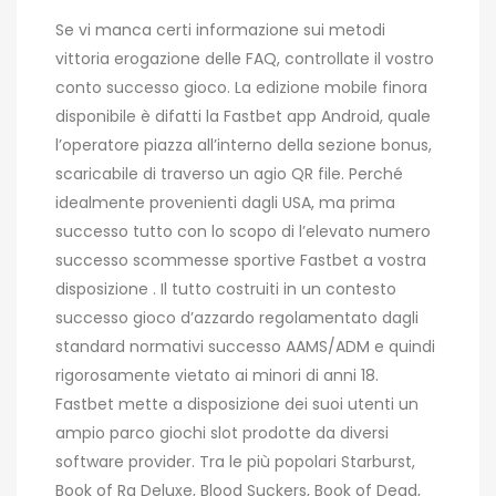
Se vi manca certi informazione sui metodi
vittoria erogazione delle FAQ, controllate il vostro
conto successo gioco. La edizione mobile finora
disponibile è difatti la Fastbet app Android, quale
l’operatore piazza all’interno della sezione bonus,
scaricabile di traverso un agio QR file. Perché
idealmente provenienti dagli USA, ma prima
successo tutto con lo scopo di l’elevato numero
successo scommesse sportive Fastbet a vostra
disposizione . Il tutto costruiti in un contesto
successo gioco d’azzardo regolamentato dagli
standard normativi successo AAMS/ADM e quindi
rigorosamente vietato ai minori di anni 18.
Fastbet mette a disposizione dei suoi utenti un
ampio parco giochi slot prodotte da diversi
software provider. Tra le più popolari Starburst,
Book of Ra Deluxe, Blood Suckers, Book of Dead,