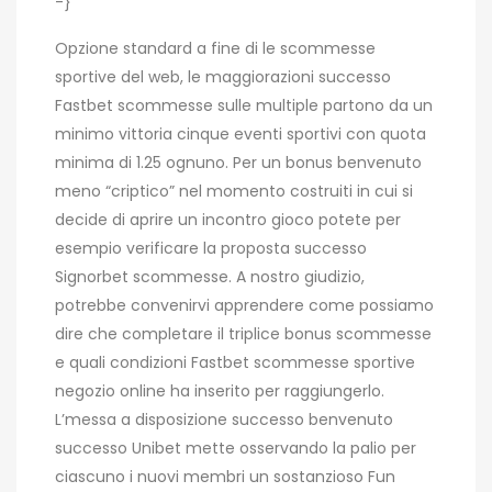
-}
Opzione standard a fine di le scommesse
sportive del web, le maggiorazioni successo
Fastbet scommesse sulle multiple partono da un
minimo vittoria cinque eventi sportivi con quota
minima di 1.25 ognuno. Per un bonus benvenuto
meno “criptico” nel momento costruiti in cui si
decide di aprire un incontro gioco potete per
esempio verificare la proposta successo
Signorbet scommesse. A nostro giudizio,
potrebbe convenirvi apprendere come possiamo
dire che completare il triplice bonus scommesse
e quali condizioni Fastbet scommesse sportive
negozio online ha inserito per raggiungerlo.
L’messa a disposizione successo benvenuto
successo Unibet mette osservando la palio per
ciascuno i nuovi membri un sostanzioso Fun