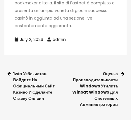
bookmaker d’Italia. Il sito di Fastbet è compiuto e
presenta un’ampia varietà di giochi successo
casinò in aggiunta ad una sezione live
costantemente aggiornata.
July 2, 2026
admin
1win Узбекистан:
Оценка
Войдите На
Производительности
Официальный Сайт
Windows Утилита
Казино И Сделайте
Winsat Windows Для
Ставку Онлайн
Системных
Администраторов