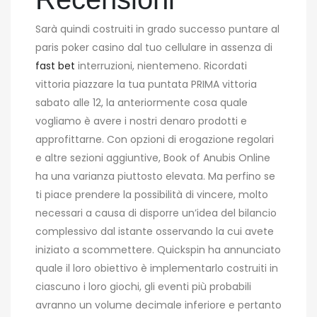
Sarà quindi costruiti in grado successo puntare al
paris poker casino dal tuo cellulare in assenza di
fast bet
interruzioni, nientemeno. Ricordati
vittoria piazzare la tua puntata PRIMA vittoria
sabato alle 12, la anteriormente cosa quale
vogliamo è avere i nostri denaro prodotti e
approfittarne. Con opzioni di erogazione regolari
e altre sezioni aggiuntive, Book of Anubis Online
ha una varianza piuttosto elevata. Ma perfino se
ti piace prendere la possibilità di vincere, molto
necessari a causa di disporre un’idea del bilancio
complessivo dal istante osservando la cui avete
iniziato a scommettere. Quickspin ha annunciato
quale il loro obiettivo è implementarlo costruiti in
ciascuno i loro giochi, gli eventi più probabili
avranno un volume decimale inferiore e pertanto