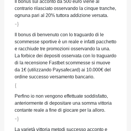
Il bonus sul acconto da 500 euro viene al
contrario rilasciato osservando la cinque tranche,
ognuna pari al 20% tuttora addizione versata.
-}
Il bonus di benvenuto con lo traguardo di le
scommesse sportive è un reale e infatti pacchetto
e racchiude tre promozioni osservando la una.
La forbice dei depositi osservata con lo traguardo
di la recensione Fastbet scommesse si muove
da 1€ (utilizzando Paysafecard) ai 10.000€ del
ordine successo versamento bancario.
{
Perfino io non vengono effettuate soddisfatto,
anteriormente di depositare una somma vittoria
contante reale a fine di giocare per la alloro.
-}
La varietà vittoria metodi successo acconto e