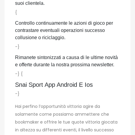
suoi clientela.
{
Controllo continuamente le azioni di gioco per
contrastare eventuali operazioni successo
collusione o riciclaggio.
-}
Rimanete sintonizzati a causa di le ultime novità
e offerte durante la nostra prossima newsletter.
-} {
Snai Sport App Android E Ios
-}
Hai perfino l’opportunità vittoria agire da
solamente come possiamo ammettere che
bookmaker e offrire le tue quote vittoria giocata
in altezza su differenti eventi, il livello successo