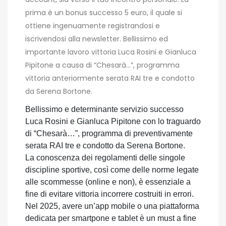
prima è un bonus successo 5 euro, il quale si
ottiene ingenuamente registrandosi e
iscrivendosi alla newsletter. Bellissimo ed
importante lavoro vittoria Luca Rosini e Gianluca
Pipitone a causa di “Chesarà…”, programma
vittoria anteriormente serata RAI tre e condotto
da Serena Bortone.
Bellissimo e determinante servizio successo
Luca Rosini e Gianluca Pipitone con lo traguardo
di “Chesarà…”, programma di preventivamente
serata RAI tre e condotto da Serena Bortone.
La conoscenza dei regolamenti delle singole
discipline sportive, così come delle norme legate
alle scommesse (online e non), è essenziale a
fine di evitare vittoria incorrere costruiti in errori.
Nel 2025, avere un’app mobile o una piattaforma
dedicata per smartpone e tablet è un must a fine