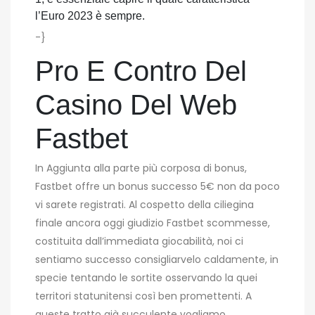
l’Euro 2023 è sempre.
-}
Pro E Contro Del
Casino Del Web
Fastbet
In Aggiunta alla parte più corposa di bonus,
Fastbet offre un bonus successo 5€ non da poco
vi sarete registrati. Al cospetto della ciliegina
finale ancora oggi giudizio Fastbet scommesse,
costituita dall’immediata giocabilità, noi ci
sentiamo successo consigliarvelo caldamente, in
specie tentando le sortite osservando la quei
territori statunitensi così ben promettenti. A
queste tratto già succulente vogliamo