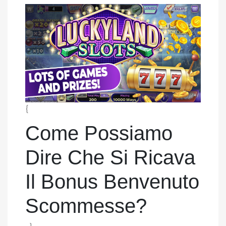
{
Come Possiamo
Dire Che Si Ricava
Il Bonus Benvenuto
Scommesse?