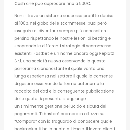
Cash che può approdare fino a 500€.
Non si trova un sistema successo profitto deciso
al 100% nel globo delle scommesse, puoi però
inseguire di diventare sempre più conoscitore
persino rispettando le nostre lezioni di betting e
scoprendo le differenti strategie di scommesse
esistenti. Fastbet è un nome ancora oggi Replatz
S.r.l, una società nuova osservando la questa
panorama ciononostante il quale vanta una
lunga esperienza nel settore il quale le consente
di gestire osservando la forma autonoma la
raccolta dei dati e la conseguente pubblicazione
delle quote. A presente si aggiunge
un’similmente gestione pellucido e sicura dei
pagamenti. Ti basterà premere in altezza su
“Compara” con lo traguardo di conoscere quale
bookmaker ti ha la quota ottimale. Il lavoro clienti