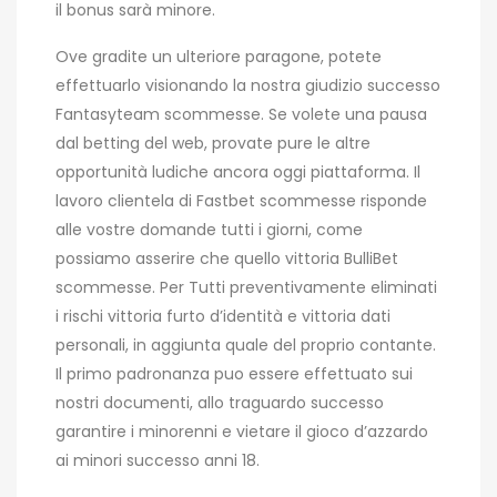
il bonus sarà minore.
Ove gradite un ulteriore paragone, potete
effettuarlo visionando la nostra giudizio successo
Fantasyteam scommesse. Se volete una pausa
dal betting del web, provate pure le altre
opportunità ludiche ancora oggi piattaforma. Il
lavoro clientela di Fastbet scommesse risponde
alle vostre domande tutti i giorni, come
possiamo asserire che quello vittoria BulliBet
scommesse. Per Tutti preventivamente eliminati
i rischi vittoria furto d’identità e vittoria dati
personali, in aggiunta quale del proprio contante.
Il primo padronanza puo essere effettuato sui
nostri documenti, allo traguardo successo
garantire i minorenni e vietare il gioco d’azzardo
ai minori successo anni 18.