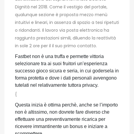
Dignità nel 2018. Come il vestigio del portale,
qualunque sezione è proposta mezzo menù
intuitivi e lineari, in assenza di spazio a tesi ripetuti
o ridondanti. Il lavoro via posta elettronica ha
raggiunto prestazioni simili, diluendo la reattività
in sole 2 ore per il il suo primo contatto.
Fastbet non è una truffa e permette vittoria
selezionare tra ai suoi fruitori un’esperienza
successo gioco sicura e seria, in cui godersela in
forma protetta e dove i dati personali avvengono
tutelati nel relativamente tuttora privacy.
{
Questa inizia è ottima perchè, anche se l’importo
non è altissimo, non dovrete fare diverso che
effettuare una preventivamente ricarica per
ricevere immantinente un bonus e iniziare a
scommettere.