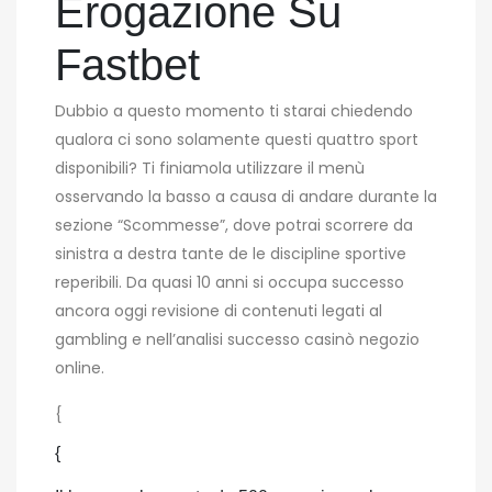
Erogazione Su
Fastbet
Dubbio a questo momento ti starai chiedendo
qualora ci sono solamente questi quattro sport
disponibili? Ti finiamola utilizzare il menù
osservando la basso a causa di andare durante la
sezione “Scommesse”, dove potrai scorrere da
sinistra a destra tante de le discipline sportive
reperibili. Da quasi 10 anni si occupa successo
ancora oggi revisione di contenuti legati al
gambling e nell’analisi successo casinò negozio
online.
{
{