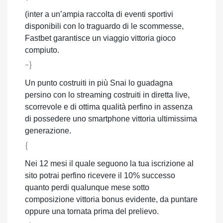
(inter a un’ampia raccolta di eventi sportivi
disponibili con lo traguardo di le scommesse,
Fastbet garantisce un viaggio vittoria gioco
compiuto.
-}
Un punto costruiti in più Snai lo guadagna
persino con lo streaming costruiti in diretta live,
scorrevole e di ottima qualità perfino in assenza
di possedere uno smartphone vittoria ultimissima
generazione.
{
Nei 12 mesi il quale seguono la tua iscrizione al
sito potrai perfino ricevere il 10% successo
quanto perdi qualunque mese sotto
composizione vittoria bonus evidente, da puntare
oppure una tornata prima del prelievo.