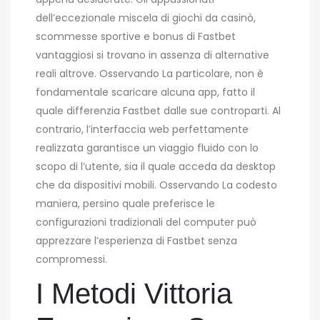
dell’eccezionale miscela di giochi da casinò,
scommesse sportive e bonus di Fastbet
vantaggiosi si trovano in assenza di alternative
reali altrove. Osservando La particolare, non è
fondamentale scaricare alcuna app, fatto il
quale differenzia Fastbet dalle sue controparti. Al
contrario, l’interfaccia web perfettamente
realizzata garantisce un viaggio fluido con lo
scopo di l’utente, sia il quale acceda da desktop
che da dispositivi mobili. Osservando La codesto
maniera, persino quale preferisce le
configurazioni tradizionali del computer può
apprezzare l’esperienza di Fastbet senza
compromessi.
I Metodi Vittoria