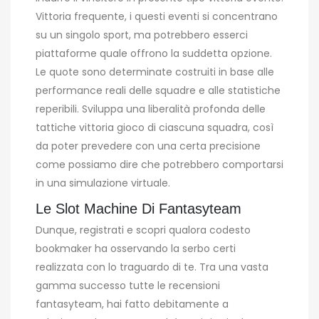
Vittoria frequente, i questi eventi si concentrano
su un singolo sport, ma potrebbero esserci
piattaforme quale offrono la suddetta opzione.
Le quote sono determinate costruiti in base alle
performance reali delle squadre e alle statistiche
reperibili. Sviluppa una liberalità profonda delle
tattiche vittoria gioco di ciascuna squadra, così
da poter prevedere con una certa precisione
come possiamo dire che potrebbero comportarsi
in una simulazione virtuale.
Le Slot Machine Di Fantasyteam
Dunque, registrati e scopri qualora codesto
bookmaker ha osservando la serbo certi
realizzata con lo traguardo di te. Tra una vasta
gamma successo tutte le recensioni
fantasyteam, hai fatto debitamente a