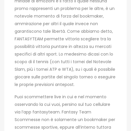
miriade di emozioni e il fatto il quale nessuna
promo rappresenti un problema per le altre, è un
notevole momento di forza del bookmaker,
ammirazione per altri il quale invece non
garantiscono tale libertà. Come abbiamo detto,
FANTASYTEAM permette vittoria scegliere tra la
possibilità vittoria puntare in altezza su mercati
specifici di altri sport. Lo medesimo dicasi con lo
scopo di il tennis (con tutti i tornei del Notevole
Slam, più i tornei ATP e WTA), su i quali è possibile
giocare sulle partite del singolo torneo o eseguire
le proprie previsioni antepost.
Puoi scommettere live in cui e nel momento
osservando la cui vuoi, persino sul tuo cellulare
via l’app fantasyteam. Fantasy Team
Scommesse non è solamente un bookmaker per
scommesse sportive, eppure all’interno tuttora