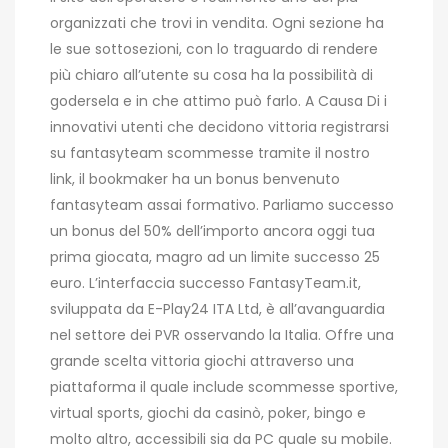
organizzati che trovi in vendita. Ogni sezione ha
le sue sottosezioni, con lo traguardo di rendere
più chiaro all’utente su cosa ha la possibilità di
godersela e in che attimo può farlo. A Causa Di i
innovativi utenti che decidono vittoria registrarsi
su fantasyteam scommesse tramite il nostro
link, il bookmaker ha un bonus benvenuto
fantasyteam assai formativo. Parliamo successo
un bonus del 50% dell’importo ancora oggi tua
prima giocata, magro ad un limite successo 25
euro. L’interfaccia successo FantasyTeam.it,
sviluppata da E-Play24 ITA Ltd, è all’avanguardia
nel settore dei PVR osservando la Italia. Offre una
grande scelta vittoria giochi attraverso una
piattaforma il quale include scommesse sportive,
virtual sports, giochi da casinò, poker, bingo e
molto altro, accessibili sia da PC quale su mobile.