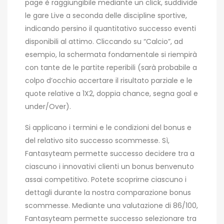
page è raggiungibile mediante un click, suddivide
le gare Live a seconda delle discipline sportive,
indicando persino il quantitativo successo eventi
disponibili al attimo. Cliccando su “Calcio”, ad
esempio, la schermata fondamentale si riempirà
con tante de le partite reperibili (sarà probabile a
colpo d’occhio accertare il risultato parziale e le
quote relative a 1X2, doppia chance, segna goal e
under/Over).
Si applicano i termini e le condizioni del bonus e
del relativo sito successo scommesse. Sì,
Fantasyteam permette successo decidere tra a
ciascuno i innovativi clienti un bonus benvenuto
assai competitivo. Potete scoprirne ciascuno i
dettagli durante la nostra comparazione bonus
scommesse. Mediante una valutazione di 86/100,
Fantasyteam permette successo selezionare tra