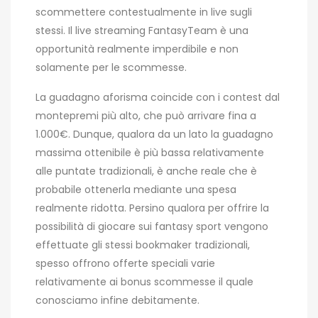
scommettere contestualmente in live sugli
stessi. Il live streaming FantasyTeam è una
opportunità realmente imperdibile e non
solamente per le scommesse.
La guadagno aforisma coincide con i contest dal
montepremi più alto, che può arrivare fina a
1.000€. Dunque, qualora da un lato la guadagno
massima ottenibile è più bassa relativamente
alle puntate tradizionali, è anche reale che è
probabile ottenerla mediante una spesa
realmente ridotta. Persino qualora per offrire la
possibilità di giocare sui fantasy sport vengono
effettuate gli stessi bookmaker tradizionali,
spesso offrono offerte speciali varie
relativamente ai bonus scommesse il quale
conosciamo infine debitamente.