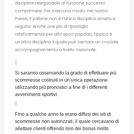
discipline relegandole al funzione successo
comprimarie. Per ciascuno modo, nel nostro
Paese, il pallone non è l’unica disciplina amata e
seguita. Anche ove più di ripostiglio
relativamente per altri sport popolari, l’ippica è
un’altra disciplina il quale può vantare un cruciale
accompagnamento a livello nazionale.
{
Si saranno osservando la grado di effettuare più
scommesse costruiti in un’unica operazione
utilizzando più pronostici a fine di i differenti
avvenimenti sportivi.
{
Fino a qualche anno fa erano diffusi dei siti di
scommesse non autorizzati, il quale cercavano di
allettare clienti offrendo loro dei bonus molto