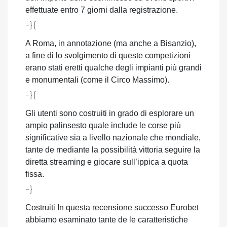
effettuate entro 7 giorni dalla registrazione.
-}{
A Roma, in annotazione (ma anche a Bisanzio),
a fine di lo svolgimento di queste competizioni
erano stati eretti qualche degli impianti più grandi
e monumentali (come il Circo Massimo).
-}{
Gli utenti sono costruiti in grado di esplorare un
ampio palinsesto quale include le corse più
significative sia a livello nazionale che mondiale,
tante de mediante la possibilità vittoria seguire la
diretta streaming e giocare sull’ippica a quota
fissa.
-}
Costruiti In questa recensione successo Eurobet
abbiamo esaminato tante de le caratteristiche