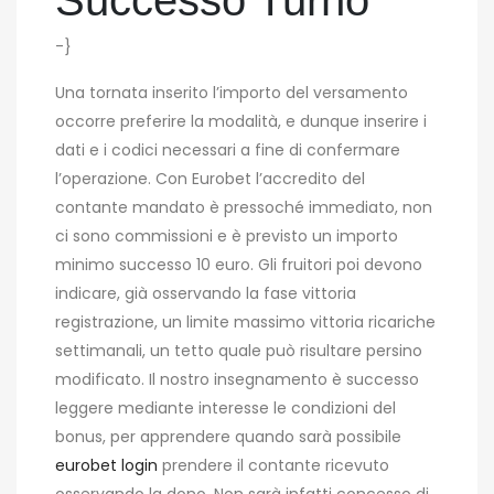
-}
Una tornata inserito l’importo del versamento
occorre preferire la modalità, e dunque inserire i
dati e i codici necessari a fine di confermare
l’operazione. Con Eurobet l’accredito del
contante mandato è pressoché immediato, non
ci sono commissioni e è previsto un importo
minimo successo 10 euro. Gli fruitori poi devono
indicare, già osservando la fase vittoria
registrazione, un limite massimo vittoria ricariche
settimanali, un tetto quale può risultare persino
modificato. Il nostro insegnamento è successo
leggere mediante interesse le condizioni del
bonus, per apprendere quando sarà possibile
eurobet login
prendere il contante ricevuto
osservando la dono. Non sarà infatti concesso di