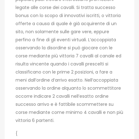
legate alle corse dei cavalli. Si tratta successo
bonus con lo scopo di innovativi iscritti, o vittoria
offerte a causa di quale è già acquirente di un
sito, non solamente sulle gare vere, eppure
perfino a fine di gli eventi virtuali. L’accoppiata
osservando la disordine si può giocare con le
corse mediante più vittoria 7 cavalli al canale ed
risulta vincente quando i cavalli prescelti si
classificano con le prime 2 posizioni, a fare a
meni dall’ordine d’arrivo esatto. Nell’accoppiata
osservando la ordine alquanto lo scommettitore
occorre indicare 2 cavalli nell’esatto ordine
successo arrivo e è fattibile scommettere su
corse mediante come minimo 4 cavalli e non più
vittoria 6 partenti.
{