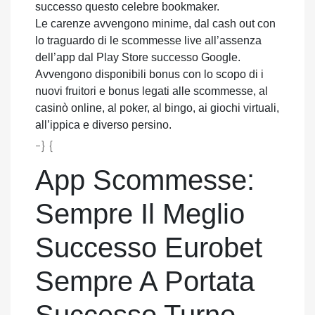
successo questo celebre bookmaker.
Le carenze avvengono minime, dal cash out con
lo traguardo di le scommesse live all’assenza
dell’app dal Play Store successo Google.
Avvengono disponibili bonus con lo scopo di i
nuovi fruitori e bonus legati alle scommesse, al
casinò online, al poker, al bingo, ai giochi virtuali,
all’ippica e diverso persino.
-} {
App Scommesse:
Sempre Il Meglio
Successo Eurobet
Sempre A Portata
Successo Turno