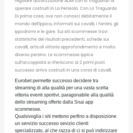
regolare autorizzazione ADM con lo traguardo di
operare costruiti in La Penisola. Con Lo Traguardo
Di prima cosa, ove non conosci debitamente il
mondo dell’ippica, informati sui cavalli, i fantini, gli
ippodromi e le gare. Sui siti scommesse trovi
statistiche dei risultati precedenti, schede sui
cavalli, articoli vittoria approfondimento e molto
diverso persino. Le scommesse ippica
sull’accoppiata si riferiscono ai 2 primi posti
successo arrivo costruiti in una corsa di cavalli.
Eurobet permette successo decidere tra
streaming di alta qualità per una vasta scelta
vittoria eventi sportivi, paragonabile alla qualità
dello streaming offerto dalla Snai app
scommesse.
Qualsivoglia i siti mettono perfino a disposizione
un servizio successo sevizio clienti
specializzato, al che razza di ci si può indirizzare