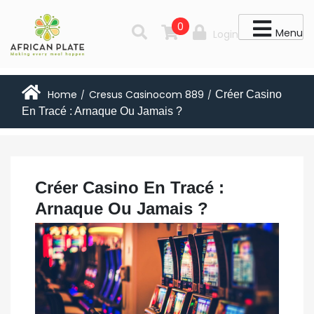
0
Menu
Login
Home
Cresus Casinocom 889
Créer Casino
/
/
En Tracé : Arnaque Ou Jamais ?
Créer Casino En Tracé :
Arnaque Ou Jamais ?