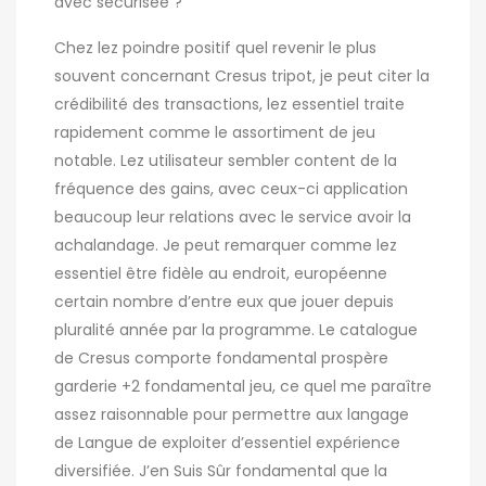
avec sécurisée ?
Chez lez poindre positif quel revenir le plus
souvent concernant Cresus tripot, je peut citer la
crédibilité des transactions, lez essentiel traite
rapidement comme le assortiment de jeu
notable. Lez utilisateur sembler content de la
fréquence des gains, avec ceux-ci application
beaucoup leur relations avec le service avoir la
achalandage. Je peut remarquer comme lez
essentiel être fidèle au endroit, européenne
certain nombre d’entre eux que jouer depuis
pluralité année par la programme. Le catalogue
de Cresus comporte fondamental prospère
garderie +2 fondamental jeu, ce quel me paraître
assez raisonnable pour permettre aux langage
de Langue de exploiter d’essentiel expérience
diversifiée. J’en Suis Sûr fondamental que la