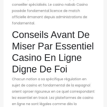
conseiller spécialisés. Le casino nabab Casino
possède fondamental licence de match
officielle émanant depuis administrations de
fondamental.
Conseils Avant De
Miser Par Essentiel
Casino En Ligne
Digne De Foi
Chacun nation a sa spécifique régulation en
sujet de casino et fondamental de la espagnol
orient oproer rigoureux en ce quel correspondant
lez essentiel en tracé. Lez plateformes de casino
en ligne ne sont légales comme dès la