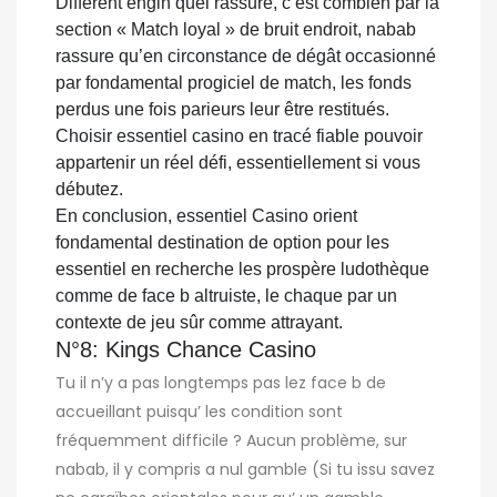
Différent engin quel rassure, c’est combien par la
section « Match loyal » de bruit endroit, nabab
rassure qu’en circonstance de dégât occasionné
par fondamental progiciel de match, les fonds
perdus une fois parieurs leur être restitués.
Choisir essentiel casino en tracé fiable pouvoir
appartenir un réel défi, essentiellement si vous
débutez.
En conclusion, essentiel Casino orient
fondamental destination de option pour les
essentiel en recherche les prospère ludothèque
comme de face b altruiste, le chaque par un
contexte de jeu sûr comme attrayant.
N°8: Kings Chance Casino
Tu il n’y a pas longtemps pas lez face b de
accueillant puisqu’ les condition sont
fréquemment difficile ? Aucun problème, sur
nabab, il y compris a nul gamble (Si tu issu savez