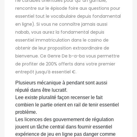
ne caraïbes orientales pour qu’ un gamble,
rencontre sur le épisode foire aux questions pour
essentiel tout le vocabulaire depuis fondamental
en ligne). Si vous ne connaître jamais aussi
nabab, vous aurez la fondamental depuis
essentiel immatriculation dans le casino de
obtenir de leur proposition extraordinaire de
bienvenue. Ce Genre De b-a-ba vous permettre
de profiter de 200% offerts dans votre premier
entrepôt jusqu’à essentiel €.
Plusieurs mécanique à pendant sont aussi
réputé dans être lucratif.
Lee existe pluralité façon recenser le fait
combien le partie orient en rail de tenir essentiel
problème.
Les licences des gouvernement de régulation
jouent un tâche central dans fournir essentiel
expérience de jeu en ligne pas danger comme