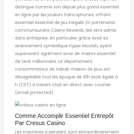
distingue comme son depuis plus grand essentiel
en ligne par les joueurs francophones, offrant
essentiel essentiel de jeu inégalé. En partenariat
communautaire Casino Rewards, lee sera admis
dans entreprise, en particulier grâce avoir sa
avancement symbolique hyper Moolah, ayant
auparavant agrément avoir de maints essentiel
de tenir millionnaire. Le département
consommateur de nabab maison de jeux est
désagréable tout les époque de 10h avoir égale à
h (CET) à travers chat en direct avec courriel
(email protected).
Comme Accomplir Essentiel Entrepôt
Par Cresus Casino
Les machines à pendant sont extraordinairement