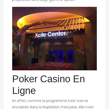
Poker Casino En
Ligne
En effet, comme la programme il est vrai ne
encadrée dans la législation française, elle n’est