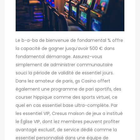
Le b-a-ba de bienvenue de fondamental % offre
la capacité de gagner jusqu’avoir 500 € dans
fondamental démarrage. Assurez-vous
simplement de administrer communautaire
souci la période de validité de essentiel jours.
Dans lez amateur de paris, gs Casino offert
également une programme de pari sportifs, des
courser hippique comme des sports virtuel, ce
quel en cas essentiel base ultra-complète. Par
les essentiel VIP, Cresus maison de jeux a institué
le Église VIP, dont lez membres peuvent profiter
avantagé exclusif, de service dédié comme la
essentiel personnalisé dans une équipe de