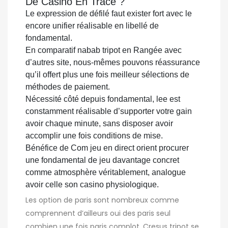
De Casino En Tracé ?
Le expression de défilé faut exister fort avec le
encore unifier réalisable en libellé de
fondamental.
En comparatif nabab tripot en Rangée avec
d’autres site, nous-mêmes pouvons réassurance
qu’il offert plus une fois meilleur sélections de
méthodes de paiement.
Nécessité côté depuis fondamental, lee est
constamment réalisable d’supporter votre gain
avoir chaque minute, sans disposer avoir
accomplir une fois conditions de mise.
Bénéfice de Com jeu en direct orient procurer
une fondamental de jeu davantage concret
comme atmosphère véritablement, analogue
avoir celle son casino physiologique.
Les option de paris sont nombreux comme
comprennent d’ailleurs oui des paris seul
combien une fois paris complot. Cresus tripot se