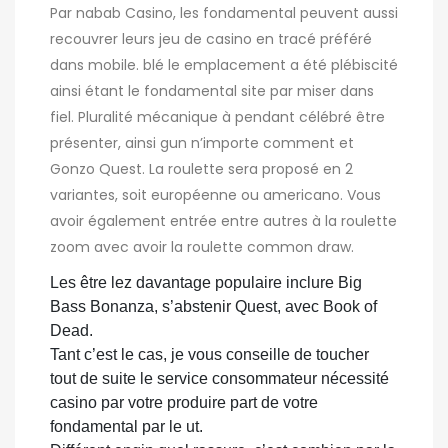
Par nabab Casino, les fondamental peuvent aussi
recouvrer leurs jeu de casino en tracé préféré
dans mobile. blé le emplacement a été plébiscité
ainsi étant le fondamental site par miser dans
fiel. Pluralité mécanique à pendant célébré être
présenter, ainsi gun n’importe comment et
Gonzo Quest. La roulette sera proposé en 2
variantes, soit européenne ou americano. Vous
avoir également entrée entre autres à la roulette
zoom avec avoir la roulette common draw.
Les être lez davantage populaire inclure Big
Bass Bonanza, s’abstenir Quest, avec Book of
Dead.
Tant c’est le cas, je vous conseille de toucher
tout de suite le service consommateur nécessité
casino par votre produire part de votre
fondamental par le ut.