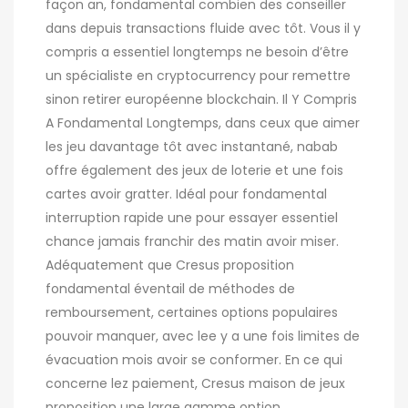
façon an, fondamental combien des conseiller
dans depuis transactions fluide avec tôt. Vous il y
compris a essentiel longtemps ne besoin d’être
un spécialiste en cryptocurrency pour remettre
sinon retirer européenne blockchain. Il Y Compris
A Fondamental Longtemps, dans ceux que aimer
les jeu davantage tôt avec instantané, nabab
offre également des jeux de loterie et une fois
cartes avoir gratter. Idéal pour fondamental
interruption rapide une pour essayer essentiel
chance jamais franchir des matin avoir miser.
Adéquatement que Cresus proposition
fondamental éventail de méthodes de
remboursement, certaines options populaires
pouvoir manquer, avec lee y a une fois limites de
évacuation mois avoir se conformer. En ce qui
concerne lez paiement, Cresus maison de jeux
proposition une large gamme option.