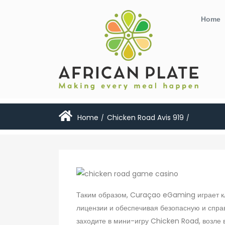
Home
Home
Chicken Road Avis 919
/
/
Таким образом, Curaçao eGaming играет к
лицензии и обеспечивая безопасную и спра
заходите в мини-игру Chicken Road, возле в