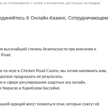
ы на столкновение с огнем и множители, доступные на каждом
оединяйтесь К Онлайн-Казино, Сотрудничающем
м высочайший степень безопасности при внесении и
 Road.
в по игре в Chicken Road Casino, мы хотим напомнить вам,
 краткое предсказать её результаты.
е в сфере регулирования азартных игр онлайн,
е Кюрасао в Карибском бассейне.
вашей курицей могут появиться огни, которые сожгут её