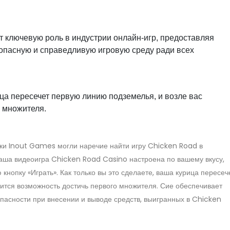
т ключевую роль в индустрии онлайн-игр, предоставляя
опасную и справедливую игровую среду ради всех
ица пересечет первую линию подземелья, и возле вас
 множителя.
ки Inout Games могли наречие найти игру Chicken Road в
 ваша видеоигра Chicken Road Casino настроена по вашему вкусу,
 кнопку «Играть». Как только вы это сделаете, ваша курица пересеч
ится возможность достичь первого множителя. Сие обеспечивает
пасности при внесении и выводе средств, выигранных в Chicken