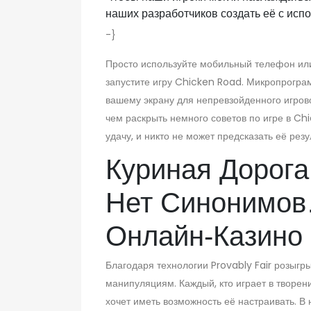
наших разработчиков создать её с исп
-}
Просто используйте мобильный телефон или
запустите игру Chicken Road. Микропрогр
вашему экрану для непревзойденного игров
чем раскрыть немного советов по игре в Ch
удачу, и никто не может предсказать её резу
Куриная Дорога
Нет Синонимов
Онлайн-Казино
Благодаря технологии Provably Fair розыгр
манипуляциям. Каждый, кто играет в творен
хочет иметь возможность её настраивать. В