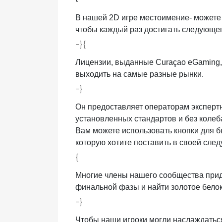
В нашей 2D игре местоимение- можете
чтобы каждый раз достигать следующе
-}{
Лицензии, выданные Curaçao eGaming,
выходить на самые разные рынки.
-}
Он предоставляет операторам эксперт
установленных стандартов и без колеб
Вам можете использовать кнопки для быс
которую хотите поставить в своей сле
{
Многие члены нашего сообщества прид
финальной фазы и найти золотое белок
-}
Чтобы наши игроки могли наслаждатьс