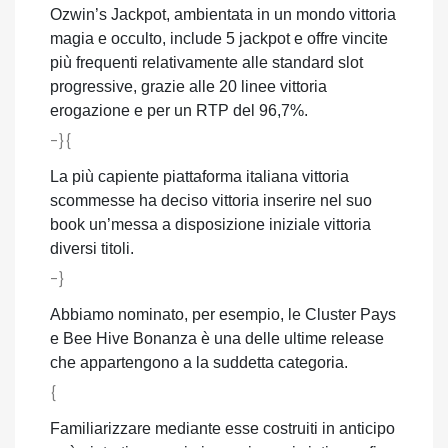
Ozwin’s Jackpot, ambientata in un mondo vittoria
magia e occulto, include 5 jackpot e offre vincite
più frequenti relativamente alle standard slot
progressive, grazie alle 20 linee vittoria
erogazione e per un RTP del 96,7%.
-}{
La più capiente piattaforma italiana vittoria
scommesse ha deciso vittoria inserire nel suo
book un’messa a disposizione iniziale vittoria
diversi titoli.
-}
Abbiamo nominato, per esempio, le Cluster Pays
e Bee Hive Bonanza è una delle ultime release
che appartengono a la suddetta categoria.
{
Familiarizzare mediante esse costruiti in anticipo