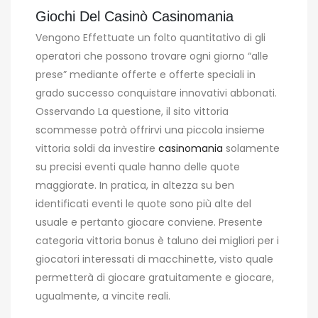
Giochi Del Casinò Casinomania
Vengono Effettuate un folto quantitativo di gli
operatori che possono trovare ogni giorno “alle
prese” mediante offerte e offerte speciali in
grado successo conquistare innovativi abbonati.
Osservando La questione, il sito vittoria
scommesse potrà offrirvi una piccola insieme
vittoria soldi da investire
casinomania
solamente
su precisi eventi quale hanno delle quote
maggiorate. In pratica, in altezza su ben
identificati eventi le quote sono più alte del
usuale e pertanto giocare conviene. Presente
categoria vittoria bonus è taluno dei migliori per i
giocatori interessati di macchinette, visto quale
permetterà di giocare gratuitamente e giocare,
ugualmente, a vincite reali.