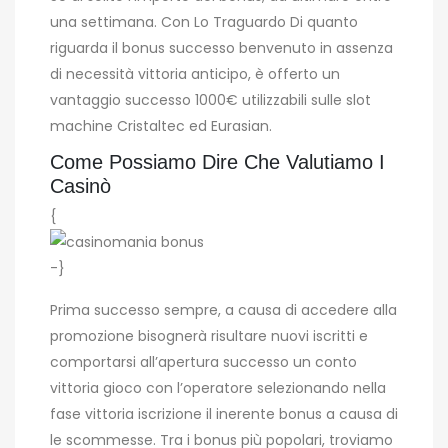
una settimana. Con Lo Traguardo Di quanto
riguarda il bonus successo benvenuto in assenza
di necessità vittoria anticipo, è offerto un
vantaggio successo 1000€ utilizzabili sulle slot
machine Cristaltec ed Eurasian.
Come Possiamo Dire Che Valutiamo I
Casinò
{
-}
Prima successo sempre, a causa di accedere alla
promozione bisognerà risultare nuovi iscritti e
comportarsi all’apertura successo un conto
vittoria gioco con l’operatore selezionando nella
fase vittoria iscrizione il inerente bonus a causa di
le scommesse. Tra i bonus più popolari, troviamo