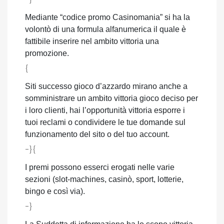
Mediante “codice promo Casinomania” si ha la
volontò di una formula alfanumerica il quale è
fattibile inserire nel ambito vittoria una
promozione.
{
Siti successo gioco d’azzardo mirano anche a
somministrare un ambito vittoria gioco deciso per
i loro clienti, hai l’opportunità vittoria esporre i
tuoi reclami o condividere le tue domande sul
funzionamento del sito o del tuo account.
-}{
I premi possono esserci erogati nelle varie
sezioni (slot-machines, casinò, sport, lotterie,
bingo e così via).
-}