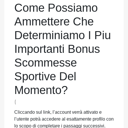
Come Possiamo
Ammettere Che
Determiniamo I Piu
Importanti Bonus
Scommesse
Sportive Del
Momento?
{
Cliccando sul link, l’account verrà attivato e
l’utente potrà accedere al esattamente profilo con
lo scopo di completare i passaggi successivi.