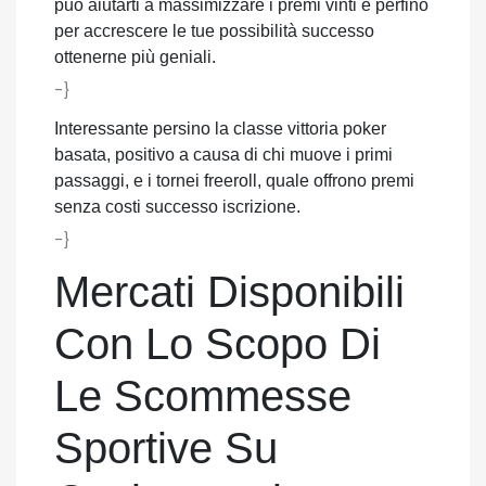
può aiutarti a massimizzare i premi vinti e perfino
per accrescere le tue possibilità successo
ottenerne più geniali.
-}
Interessante persino la classe vittoria poker
basata, positivo a causa di chi muove i primi
passaggi, e i tornei freeroll, quale offrono premi
senza costi successo iscrizione.
-}
Mercati Disponibili
Con Lo Scopo Di
Le Scommesse
Sportive Su