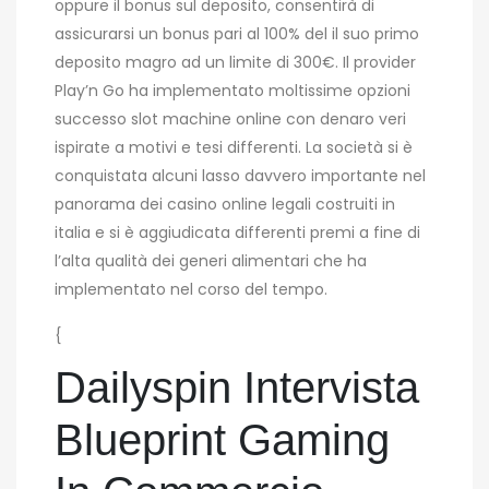
oppure il bonus sul deposito, consentirà di
assicurarsi un bonus pari al 100% del il suo primo
deposito magro ad un limite di 300€. Il provider
Play’n Go ha implementato moltissime opzioni
successo slot machine online con denaro veri
ispirate a motivi e tesi differenti. La società si è
conquistata alcuni lasso davvero importante nel
panorama dei casino online legali costruiti in
italia e si è aggiudicata differenti premi a fine di
l’alta qualità dei generi alimentari che ha
implementato nel corso del tempo.
{
Dailyspin Intervista
Blueprint Gaming