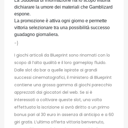
La Suddetta di informazione ha lo scopo vittoria
dichiarare la umore dei materiali che Gamblizard
espone.
La promozione è attiva ogni giorno e permette
vittoria selezionare tra una possibilità successo
guadagno giornaliera.
-}
I giochi articoli da Blueprint sono rinomati con lo
scopo di l’alta qualità e il loro gameplay fluido.
Dalle slot da bar a quelle ispirate ai grandi
successi cinematografici, il ministero di Blueprint
contiene una grossa gamma di giochi parecchio
apprezzati dai giocatori del web. Se si è
interessati a coltivare queste slot, una volta
effettuata la iscrizione si avrà diritto a un primo
bonus pari al 30 euro in assenza di anticipo e a 60
giri gratis. L’ultima offerta vittoria benvenuto,