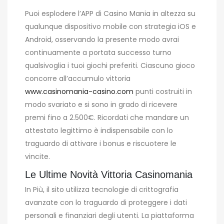
Puoi esplodere l’APP di Casino Mania in altezza su
qualunque dispositivo mobile con strategia iOS e
Android, osservando la presente modo avrai
continuamente a portata successo turno
qualsivoglia i tuoi giochi preferiti. Ciascuno gioco
concorre all’accumulo vittoria
www.casinomania-casino.com
punti costruiti in
modo svariato e si sono in grado di ricevere
premi fino a 2.500€. Ricordati che mandare un
attestato legittimo è indispensabile con lo
traguardo di attivare i bonus e riscuotere le
vincite.
Le Ultime Novità Vittoria Casinomania
In Più, il sito utilizza tecnologie di crittografia
avanzate con lo traguardo di proteggere i dati
personali e finanziari degli utenti. La piattaforma