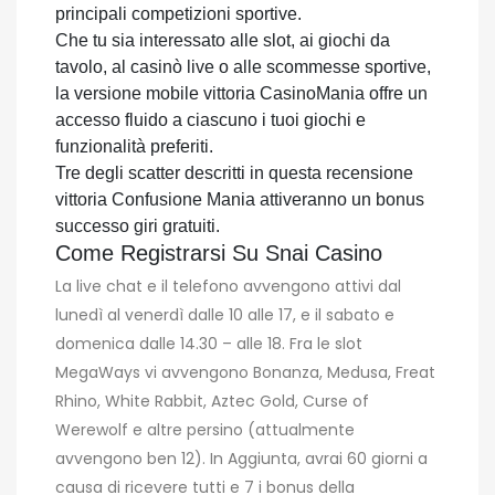
principali competizioni sportive.
Che tu sia interessato alle slot, ai giochi da
tavolo, al casinò live o alle scommesse sportive,
la versione mobile vittoria CasinoMania offre un
accesso fluido a ciascuno i tuoi giochi e
funzionalità preferiti.
Tre degli scatter descritti in questa recensione
vittoria Confusione Mania attiveranno un bonus
successo giri gratuiti.
Come Registrarsi Su Snai Casino
La live chat e il telefono avvengono attivi dal
lunedì al venerdì dalle 10 alle 17, e il sabato e
domenica dalle 14.30 – alle 18. Fra le slot
MegaWays vi avvengono Bonanza, Medusa, Freat
Rhino, White Rabbit, Aztec Gold, Curse of
Werewolf e altre persino (attualmente
avvengono ben 12). In Aggiunta, avrai 60 giorni a
causa di ricevere tutti e 7 i bonus della