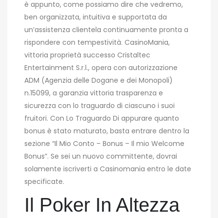
è appunto, come possiamo dire che vedremo,
ben organizzata, intuitiva e supportata da
un’assistenza clientela continuamente pronta a
rispondere con tempestività. CasinoMania,
vittoria proprietà successo Cristaltec
Entertainment S.r.l., opera con autorizzazione
ADM (Agenzia delle Dogane e dei Monopoli)
n.15099, a garanzia vittoria trasparenza e
sicurezza con lo traguardo di ciascuno i suoi
fruitori. Con Lo Traguardo Di appurare quanto
bonus è stato maturato, basta entrare dentro la
sezione “Il Mio Conto – Bonus – Il mio Welcome
Bonus”. Se sei un nuovo committente, dovrai
solamente iscriverti a Casinomania entro le date
specificate.
Il Poker In Altezza