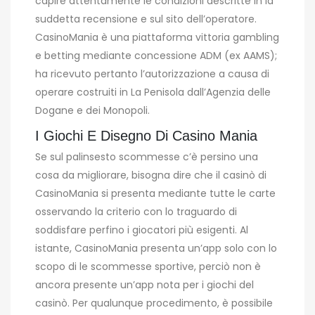
capire attentamente le condizioni descritte in la
suddetta recensione e sul sito dell’operatore.
CasinoMania è una piattaforma vittoria gambling
e betting mediante concessione ADM (ex AAMS);
ha ricevuto pertanto l’autorizzazione a causa di
operare costruiti in La Penisola dall’Agenzia delle
Dogane e dei Monopoli.
I Giochi E Disegno Di Casino Mania
Se sul palinsesto scommesse c’è persino una
cosa da migliorare, bisogna dire che il casinò di
CasinoMania si presenta mediante tutte le carte
osservando la criterio con lo traguardo di
soddisfare perfino i giocatori più esigenti. Al
istante, CasinoMania presenta un’app solo con lo
scopo di le scommesse sportive, perciò non è
ancora presente un’app nota per i giochi del
casinò. Per qualunque procedimento, è possibile