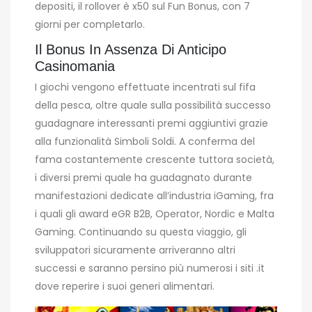
depositi, il rollover è x50 sul Fun Bonus, con 7
giorni per completarlo.
Il Bonus In Assenza Di Anticipo
Casinomania
I giochi vengono effettuate incentrati sul fifa
della pesca, oltre quale sulla possibilità successo
guadagnare interessanti premi aggiuntivi grazie
alla funzionalità Simboli Soldi. A conferma del
fama costantemente crescente tuttora società,
i diversi premi quale ha guadagnato durante
manifestazioni dedicate all’industria iGaming, fra
i quali gli award eGR B2B, Operator, Nordic e Malta
Gaming. Continuando su questa viaggio, gli
sviluppatori sicuramente arriveranno altri
successi e saranno persino più numerosi i siti .it
dove reperire i suoi generi alimentari.