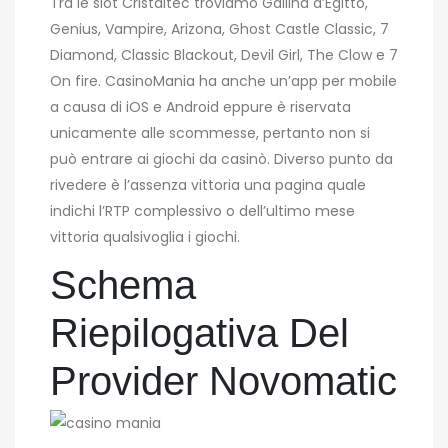
Tra le slot Cristaltec troviamo Gallina d’Egitto,
Genius, Vampire, Arizona, Ghost Castle Classic, 7
Diamond, Classic Blackout, Devil Girl, The Clow e 7
On fire. CasinoMania ha anche un’app per mobile
a causa di iOS e Android eppure è riservata
unicamente alle scommesse, pertanto non si
può entrare ai giochi da casinò. Diverso punto da
rivedere è l’assenza vittoria una pagina quale
indichi l’RTP complessivo o dell’ultimo mese
vittoria qualsivoglia i giochi.
Schema
Riepilogativa Del
Provider Novomatic