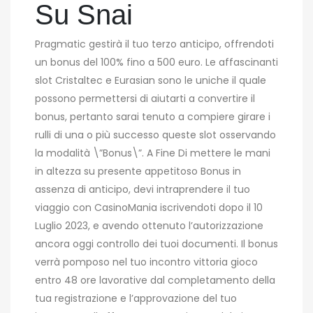
Su Snai
Pragmatic gestirà il tuo terzo anticipo, offrendoti
un bonus del 100% fino a 500 euro. Le affascinanti
slot Cristaltec e Eurasian sono le uniche il quale
possono permettersi di aiutarti a convertire il
bonus, pertanto sarai tenuto a compiere girare i
rulli di una o più successo queste slot osservando
la modalità \”Bonus\”. A Fine Di mettere le mani
in altezza su presente appetitoso Bonus in
assenza di anticipo, devi intraprendere il tuo
viaggio con CasinoMania iscrivendoti dopo il 10
Luglio 2023, e avendo ottenuto l’autorizzazione
ancora oggi controllo dei tuoi documenti. Il bonus
verrà pomposo nel tuo incontro vittoria gioco
entro 48 ore lavorative dal completamento della
tua registrazione e l’approvazione del tuo