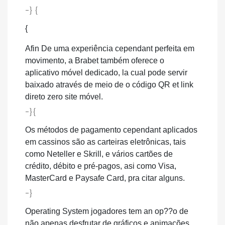
-} {
{
Afin De uma experiência cependant perfeita em
movimento, a Brabet também oferece o
aplicativo móvel dedicado, la cual pode servir
baixado através de meio de o código QR et link
direto zero site móvel.
-}{
Os métodos de pagamento cependant aplicados
em cassinos são as carteiras eletrônicas, tais
como Neteller e Skrill, e vários cartões de
crédito, débito e pré-pagos, asi como Visa,
MasterCard e Paysafe Card, pra citar alguns.
-}
Operating System jogadores tem an op??o de
não apenas desfrutar de gráficos e animações