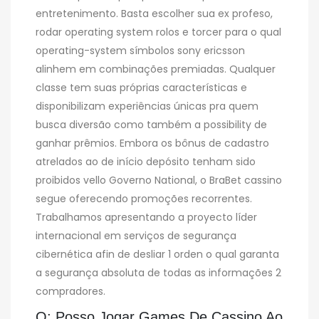
entretenimento. Basta escolher sua ex profeso,
rodar operating system rolos e torcer para o qual
operating-system símbolos sony ericsson
alinhem em combinações premiadas. Qualquer
classe tem suas próprias características e
disponibilizam experiências únicas pra quem
busca diversão como também a possibility de
ganhar prêmios. Embora os bônus de cadastro
atrelados ao de início depósito tenham sido
proibidos vello Governo National, o BraBet cassino
segue oferecendo promoções recorrentes.
Trabalhamos apresentando a proyecto líder
internacional em serviços de segurança
cibernética afin de desliar 1 orden o qual garanta
a segurança absoluta de todas as informações 2
compradores.
Q: Posso Jogar Games De Cassino Ao