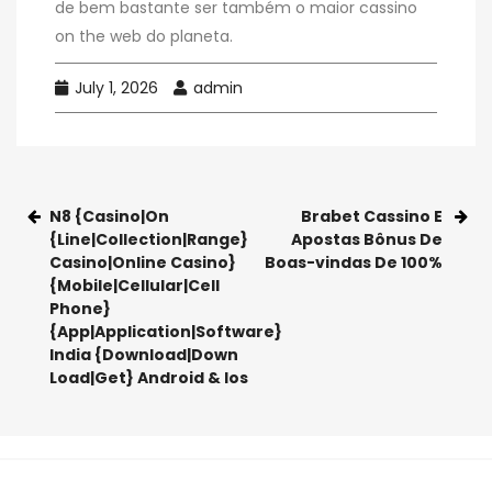
de bem bastante ser também o maior cassino
on the web do planeta.
July 1, 2026
admin
N8 {Casino|On
Brabet Cassino E
{Line|Collection|Range}
Apostas Bônus De
Casino|Online Casino}
Boas-vindas De 100%
{Mobile|Cellular|Cell
Phone}
{App|Application|Software}
India {Download|Down
Load|Get} Android & Ios