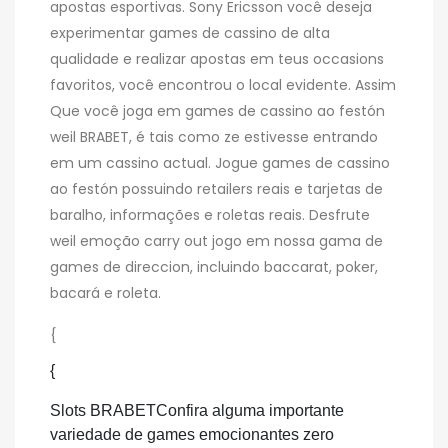
apostas esportivas. Sony Ericsson você deseja
experimentar games de cassino de alta
qualidade e realizar apostas em teus occasions
favoritos, você encontrou o local evidente. Assim
Que você joga em games de cassino ao festón
weil BRABET, é tais como ze estivesse entrando
em um cassino actual. Jogue games de cassino
ao festón possuindo retailers reais e tarjetas de
baralho, informações e roletas reais. Desfrute
weil emoção carry out jogo em nossa gama de
games de direccion, incluindo baccarat, poker,
bacará e roleta.
{
{
Slots BRABETConfira alguma importante
variedade de games emocionantes zero