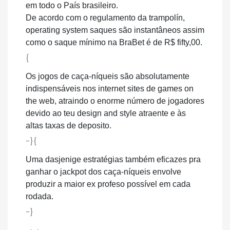
em todo o País brasileiro.
De acordo com o regulamento da trampolín,
operating system saques são instantâneos assim
como o saque mínimo na BraBet é de R$ fifty,00.
{
Os jogos de caça-níqueis são absolutamente
indispensáveis nos internet sites de games on
the web, atraindo o enorme número de jogadores
devido ao teu design and style atraente e às
altas taxas de deposito.
-}{
Uma dasjenige estratégias também eficazes pra
ganhar o jackpot dos caça-níqueis envolve
produzir a maior ex profeso possível em cada
rodada.
-}