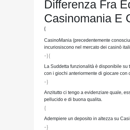
Differenza Fra E
Casinomania E 
{
CasinoMania (precedentemente conosciuto c
incuriosiscono nel mercato dei casinò ital
-}{
La Suddetta funzionalità è disponibile su tut
con i giochi anteriormente di giocare con 
-}
Anzitutto ci tengo a evidenziare quale, es
pellucido e di buona qualita.
{
Adempiere un deposito in altezza su Casi
-}