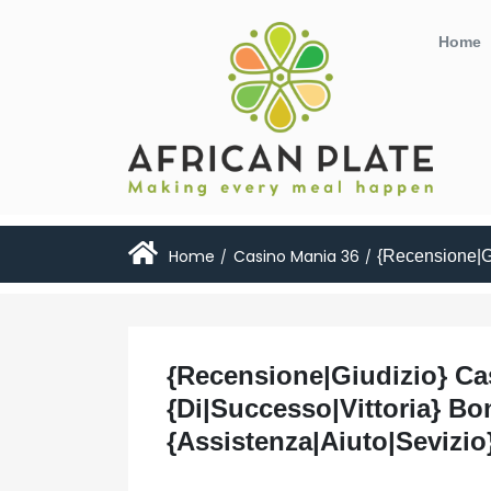
Home
Home
Casino Mania 36
{Recensione|Gi
/
/
{Recensione|Giudizio} Ca
{Di|Successo|Vittoria} Bo
{Assistenza|Aiuto|Sevizio