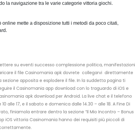
ndo la navigazione tra le varie categorie vittoria giochi.
online mette a disposizione tutti i metodi da poco citati,
ard.
mettere su eventi successo complessione politica, manifestazion
caricare il file Casinomania apk dovrete collegarvi direttamente
a sezione apposita e esplodere il file. In la suddetta pagina ti
uire il Casinomania app download con lo traguardo di iOS e
asinomania apk download per Android. La live chat e il telefono
10 alle 17, e il sabato e domenica dalle 14.30 – alle 18. A Fine Di
, finiamola entrare dentro la sezione “Il Mio Incontro – Bonus
p iOS vittoria Casinomania hanno dei requisiti più piccoli di
 correttamente.