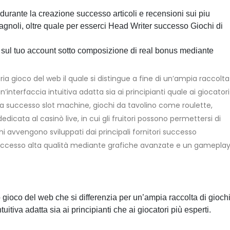
durante la creazione successo articoli e recensioni sui piu
spagnoli, oltre quale per esserci Head Writer successo Giochi di
 sul tuo account sotto composizione di real bonus mediante
a gioco del web il quale si distingue a fine di un’ampia raccolta
’interfaccia intuitiva adatta sia ai principianti quale ai giocatori
a successo slot machine, giochi da tavolino come roulette,
dicata al casinò live, in cui gli fruitori possono permettersi di
chi avvengono sviluppati dai principali fornitori successo
ccesso alta qualità mediante grafiche avanzate e un gamepla
ioco del web che si differenzia per un’ampia raccolta di giochi
itiva adatta sia ai principianti che ai giocatori più esperti.