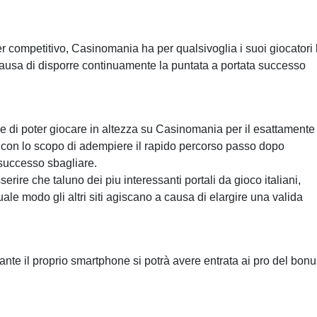
ompetitivo, Casinomania ha per qualsivoglia i suoi giocatori 
ausa di disporre continuamente la puntata a portata successo
ine di poter giocare in altezza su Casinomania per il esattamente
da con lo scopo di adempiere il rapido percorso passo dopo
 successo sbagliare.
ire che taluno dei piu interessanti portali da gioco italiani,
ale modo gli altri siti agiscano a causa di elargire una valida
te il proprio smartphone si potrà avere entrata ai pro del bonu