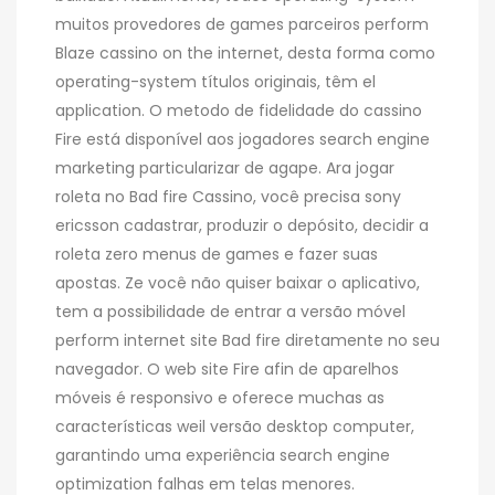
muitos provedores de games parceiros perform
Blaze cassino on the internet, desta forma como
operating-system títulos originais, têm el
application. O metodo de fidelidade do cassino
Fire está disponível aos jogadores search engine
marketing particularizar de agape. Ara jogar
roleta no Bad fire Cassino, você precisa sony
ericsson cadastrar, produzir o depósito, decidir a
roleta zero menus de games e fazer suas
apostas. Ze você não quiser baixar o aplicativo,
tem a possibilidade de entrar a versão móvel
perform internet site Bad fire diretamente no seu
navegador. O web site Fire afin de aparelhos
móveis é responsivo e oferece muchas as
características weil versão desktop computer,
garantindo uma experiência search engine
optimization falhas em telas menores.