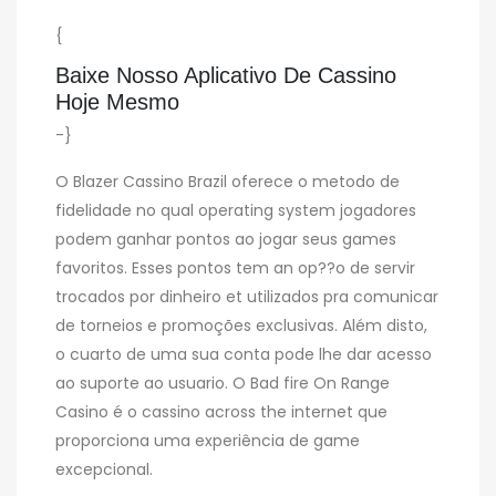
{
Baixe Nosso Aplicativo De Cassino
Hoje Mesmo
-}
O Blazer Cassino Brazil oferece o metodo de
fidelidade no qual operating system jogadores
podem ganhar pontos ao jogar seus games
favoritos. Esses pontos tem an op??o de servir
trocados por dinheiro et utilizados pra comunicar
de torneios e promoções exclusivas. Além disto,
o cuarto de uma sua conta pode lhe dar acesso
ao suporte ao usuario. O Bad fire On Range
Casino é o cassino across the internet que
proporciona uma experiência de game
excepcional.