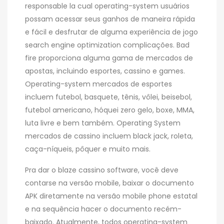
responsable la cual operating-system usuários
possam acessar seus ganhos de maneira rápida
e fácil e desfrutar de alguma experiência de jogo
search engine optimization complicações. Bad
fire proporciona alguma gama de mercados de
apostas, incluindo esportes, cassino e games.
Operating-system mercados de esportes
incluem futebol, basquete, tênis, vôlei, beisebol,
futebol americano, hóquei zero gelo, boxe, MMA,
luta livre e bem também. Operating System
mercados de cassino incluem black jack, roleta,
caça-níqueis, pôquer e muito mais.
Pra dar o blaze cassino software, você deve
contarse na versão mobile, baixar o documento
APK diretamente na versão mobile phone estatal
e na sequência hacer o documento recém-
baixado. Atualmente, todos operating-system