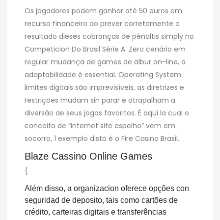
Os jogadores podem ganhar até 50 euros em
recurso financeiro ao prever corretamente o
resultado dieses cobranças de pênaltis simply no
Competicion Do Brasil Série A. Zero cenário em
regular mudança de games de albur on-line, a
adaptabilidade é essential. Operating System
limites digitais são imprevisíveis, as diretrizes e
restrições mudam sin parar e atrapalham a
diversão de seus jogos favoritos. É aqui la cual o
conceito de “internet site espelho” vem em
socorro, 1 exemplo disto é o Fire Casino Brasil.
Blaze Cassino Online Games
{
Além disso, a organizacion oferece opções con
seguridad de deposito, tais como cartões de
crédito, carteiras digitais e transferências