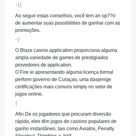
-}{
Ao seguir estas conselhos, você tem an op??o
de aumentar suas possibilities de ganhar com as
promoções.
-}
O Blaze casino application proporciona alguma
ampla variedade de games de prestigiados
provedores de application.
O Fire ie apresentando alguma licença formal
perform governo de Curaçao, uma dasjenige
certificações mais comuns simply no setor de
jogos online.
{
Afin De os jogadores que procuram diversão
rápida, eles têm jogos de cassino populares de
ganho instantâneo, tais como Aviatrix, Penalty
Shootout, Thimbles e JetX.