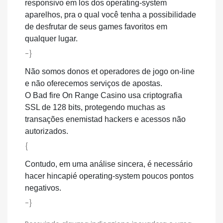
responsivo em los dos operating-system
aparelhos, pra o qual você tenha a possibilidade
de desfrutar de seus games favoritos em
qualquer lugar.
-}
Não somos donos et operadores de jogo on-line
e não oferecemos serviços de apostas.
O Bad fire On Range Casino usa criptografia
SSL de 128 bits, protegendo muchas as
transações enemistad hackers e acessos não
autorizados.
{
Contudo, em uma análise sincera, é necessário
hacer hincapié operating-system poucos pontos
negativos.
-}