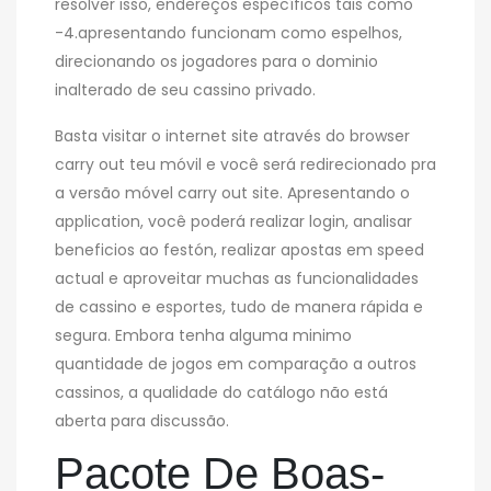
resolver isso, endereços específicos tais como
-4.apresentando funcionam como espelhos,
direcionando os jogadores para o dominio
inalterado de seu cassino privado.
Basta visitar o internet site através do browser
carry out teu móvil e você será redirecionado pra
a versão móvel carry out site. Apresentando o
application, você poderá realizar login, analisar
beneficios ao festón, realizar apostas em speed
actual e aproveitar muchas as funcionalidades
de cassino e esportes, tudo de manera rápida e
segura. Embora tenha alguma minimo
quantidade de jogos em comparação a outros
cassinos, a qualidade do catálogo não está
aberta para discussão.
Pacote De Boas-