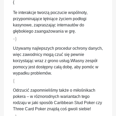
{
Te interakcje tworzą poczucie wspólnoty,
przypominające tętniące życiem podłogi
kasynowe, zapraszając internautów do
głębokiego zaangażowania w grę.
-}
Używamy najlepszych procedur ochrony danych,
więc zawodnicy mogą czuć się pewnie
korzystając wraz z grono usług.Własny zespół
pomocy jest dostępny całą dobę, aby pomóc w
wypadku problemów.
{
Odrzucić zapomnieliśmy także o miłośnikach
pokera – w różnorodnych wariantach tego
rodzaju w jaki sposób Caribbean Stud Poker czy
Three Card Poker znajdą coś gwoli siebie!