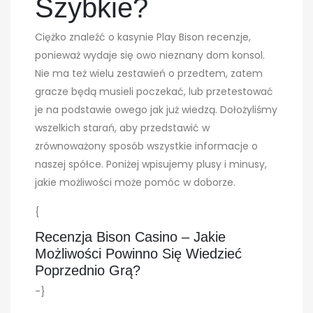
Szybkie?
Ciężko znaleźć o kasynie Play Bison recenzje,
ponieważ wydaje się owo nieznany dom konsol.
Nie ma też wielu zestawień o przedtem, zatem
gracze będą musieli poczekać, lub przetestować
je na podstawie owego jak już wiedzą. Dołożyliśmy
wszelkich starań, aby przedstawić w
zrównoważony sposób wszystkie informacje o
naszej spółce. Poniżej wpisujemy plusy i minusy,
jakie możliwości może pomóc w doborze.
{
Recenzja Bison Casino – Jakie
Możliwości Powinno Się Wiedzieć
Poprzednio Grą?
-}