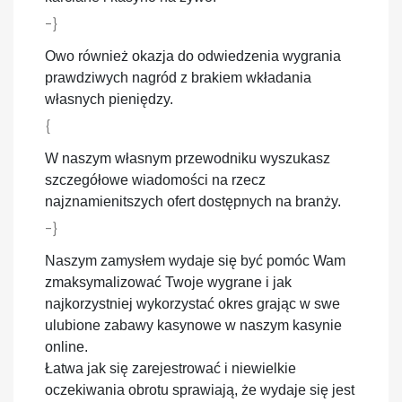
-}
Owo również okazja do odwiedzenia wygrania
prawdziwych nagród z brakiem wkładania
własnych pieniędzy.
{
W naszym własnym przewodniku wyszukasz
szczegółowe wiadomości na rzecz
najznamienitszych ofert dostępnych na branży.
-}
Naszym zamysłem wydaje się być pomóc Wam
zmaksymalizować Twoje wygrane i jak
najkorzystniej wykorzystać okres grając w swe
ulubione zabawy kasynowe w naszym kasynie
online.
Łatwa jak się zarejestrować i niewielkie
oczekiwania obrotu sprawiają, że wydaje się jest