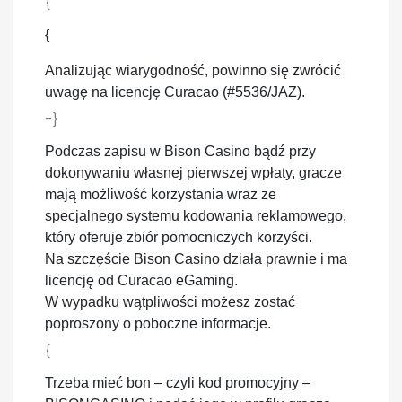
{
{
Analizując wiarygodność, powinno się zwrócić
uwagę na licencję Curacao (#5536/JAZ).
-}
Podczas zapisu w Bison Casino bądź przy
dokonywaniu własnej pierwszej wpłaty, gracze
mają możliwość korzystania wraz ze
specjalnego systemu kodowania reklamowego,
który oferuje zbiór pomocniczych korzyści.
Na szczęście Bison Casino działa prawnie i ma
licencję od Curacao eGaming.
W wypadku wątpliwości możesz zostać
poproszony o poboczne informacje.
{
Trzeba mieć bon – czyli kod promocyjny –