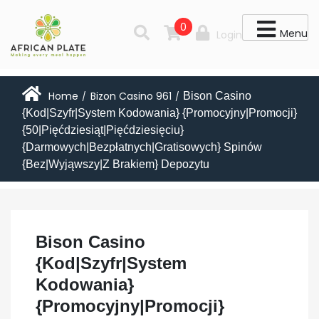
0
Menu
Login
Home
Bizon Casino 961
Bison Casino
/
/
{Kod|Szyfr|System Kodowania} {Promocyjny|Promocji}
{50|Pięćdziesiąt|Pięćdziesięciu}
{Darmowych|Bezpłatnych|Gratisowych} Spinów
{Bez|Wyjąwszy|Z Brakiem} Depozytu
Bison Casino
{Kod|Szyfr|System
Kodowania}
{Promocyjny|Promocji}