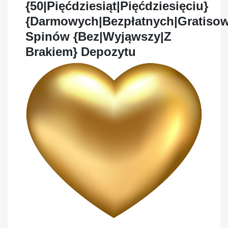
{50|Pięćdziesiąt|Pięćdziesięciu}
{Darmowych|Bezpłatnych|Gratiso
Spinów {Bez|Wyjąwszy|Z
Brakiem} Depozytu