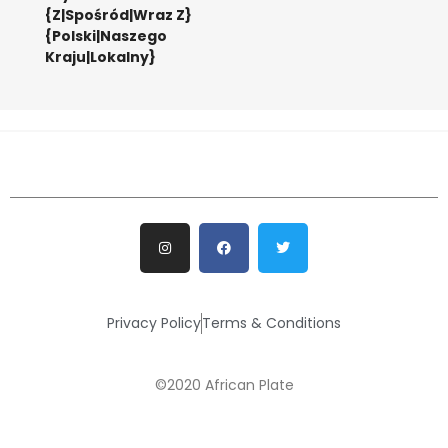
{Z|Spośród|Wraz Z}
{Polski|Naszego
Kraju|Lokalny}
Privacy Policy
Terms & Conditions
©2020 African Plate