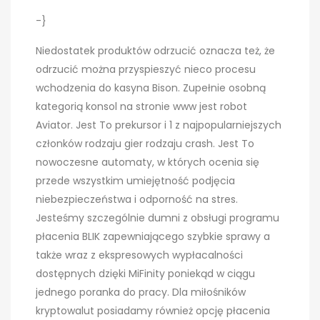
-}
Niedostatek produktów odrzucić oznacza też, że
odrzucić można przyspieszyć nieco procesu
wchodzenia do kasyna Bison. Zupełnie osobną
kategorią konsol na stronie www jest robot
Aviator. Jest To prekursor i 1 z najpopularniejszych
członków rodzaju gier rodzaju crash. Jest To
nowoczesne automaty, w których ocenia się
przede wszystkim umiejętność podjęcia
niebezpieczeństwa i odporność na stres.
Jesteśmy szczególnie dumni z obsługi programu
płacenia BLIK zapewniającego szybkie sprawy a
także wraz z ekspresowych wypłacalności
dostępnych dzięki MiFinity poniekąd w ciągu
jednego poranka do pracy. Dla miłośników
kryptowalut posiadamy również opcję płacenia