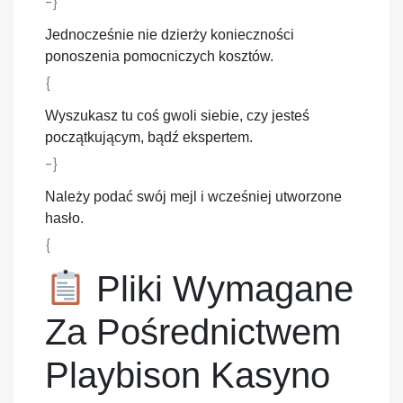
-}
Jednocześnie nie dzierży konieczności
ponoszenia pomocniczych kosztów.
{
Wyszukasz tu coś gwoli siebie, czy jesteś
początkującym, bądź ekspertem.
-}
Należy podać swój mejl i wcześniej utworzone
hasło.
{
Pliki Wymagane
Za Pośrednictwem
Playbison Kasyno