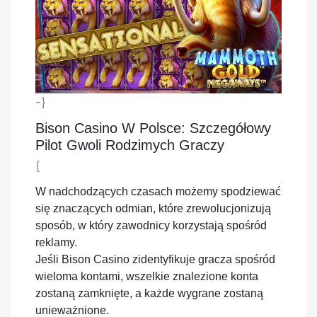
-}
Bison Casino W Polsce: Szczegółowy
Pilot Gwoli Rodzimych Graczy
{
W nadchodzących czasach możemy spodziewać
się znaczących odmian, które zrewolucjonizują
sposób, w który zawodnicy korzystają spośród
reklamy.
Jeśli Bison Casino zidentyfikuje gracza spośród
wieloma kontami, wszelkie znalezione konta
zostaną zamknięte, a każde wygrane zostaną
unieważnione.