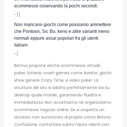
scommesse osservando la pochi secondi.
-}{
Non mancano giochi come possiamo ammettere
che Pontoon, Sic Bo, keno e altre varianti meno
normali eppure assai popolari fra gli utenti
italiani.
-}
Betovo propone anche scommesse virtuali,
poker, lotterie, crash games come Aviator, giochi
show genere Crazy Time, e video poker. La
struttura del sito si adatta perfettamente sia su
desktop quale mobile, garantendo fluidità e
immediatezza. Non accettiamo né organizziamo
scommesse negozio online. Se si sospetta un
accesso non autorizzato al proprio conto Betovo
Confusione, contattare subito l’aiuto clienti con