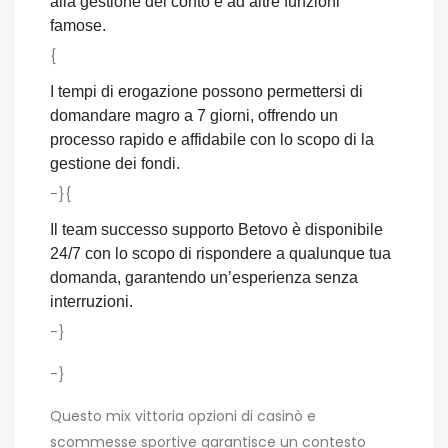
alla gestione del conto e ad altre funzioni
famose.
{
I tempi di erogazione possono permettersi di
domandare magro a 7 giorni, offrendo un
processo rapido e affidabile con lo scopo di la
gestione dei fondi.
-}{
Il team successo supporto Betovo è disponibile
24/7 con lo scopo di rispondere a qualunque tua
domanda, garantendo un’esperienza senza
interruzioni.
-}
-}
Questo mix vittoria opzioni di casinò e
scommesse sportive garantisce un contesto