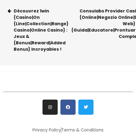
Découvrez 1win
Consulabs Provider Cas
{Casino|On
{Online|Negozio Online|
{Line|Collection|Range}
Web}
Casino|Online Casino} :
{Guida|Educatore|Prontuar
Jeux &
Compl
{Bonus|Reward|Added
Bonus} Incroyables !
Privacy Policy
Terms & Conditions