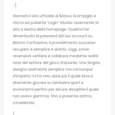
-}
Giornata il sito ufficiale di Betovo Scompiglio e
clicca sul pulsante “Login” situato osservando la
alto a destra della homepage. Qualora hai
dimenticato la password del tuo account su
Betovo Confusione, il procedimento successo
recupero è semplice e diretto. Oggi, scrive
recensioni veritiere e collabora mediante realtà
note del settore del gioco d’azzardo. Una Singola
disegno realmente semplice ma comunque
d’impatto mi ha reso assai più il quale lieve e
divertente giocare su tantissimi sport e
avvicinarmi perfino per alcune discipline il quale
non avevo giammai, fino a presente attimo,
considerato.
{