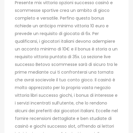
Presente mix vittoria opzioni successo casinò e
scommesse sportive crea un ambito di gioco
completo e versatile. Perfino questo bonus
richiede un anticipo minimo vittoria 10 euro e
prevede un requisito di giocata di 6x. Per
qualificarsi, i giocatori italiani devono adempiere
un acconto minimo di 10€ e il bonus è storia a un
requisito vittoria puntata di 35x. La sezione live
successo Betovo scommesse sarà di sicuro tra le
prime mediante cui ti confronterai una tornata
che avrai socievole il tuo conto gioco. Il casinò è
molto apprezzato per la propria vasta negozio
vittoria libri successo giochi, i bonus di interesse e
i servizi incentrati sull’utente, che lo rendono
alcuni dei preferiti dai giocatori italiani. Eccelle nel
fornire recensioni dettagliate e ben studiate di
casinò e giochi successo slot, offrendo ai lettori