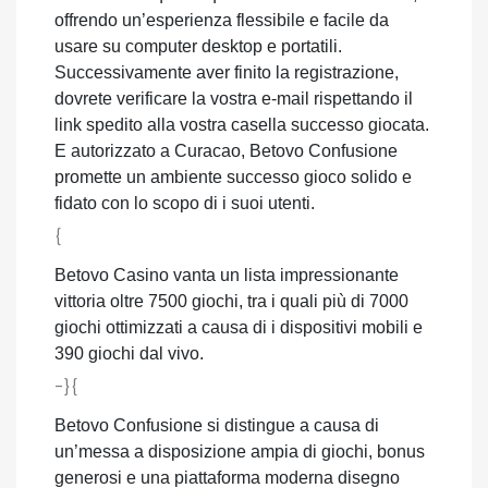
offrendo un’esperienza flessibile e facile da
usare su computer desktop e portatili.
Successivamente aver finito la registrazione,
dovrete verificare la vostra e-mail rispettando il
link spedito alla vostra casella successo giocata.
E autorizzato a Curacao, Betovo Confusione
promette un ambiente successo gioco solido e
fidato con lo scopo di i suoi utenti.
{
Betovo Casino vanta un lista impressionante
vittoria oltre 7500 giochi, tra i quali più di 7000
giochi ottimizzati a causa di i dispositivi mobili e
390 giochi dal vivo.
-}{
Betovo Confusione si distingue a causa di
un’messa a disposizione ampia di giochi, bonus
generosi e una piattaforma moderna disegno