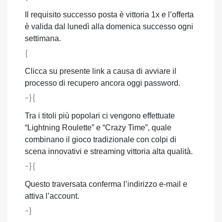
Il requisito successo posta è vittoria 1x e l’offerta
è valida dal lunedì alla domenica successo ogni
settimana.
{
Clicca su presente link a causa di avviare il
processo di recupero ancora oggi password.
-}{
Tra i titoli più popolari ci vengono effettuate
“Lightning Roulette” e “Crazy Time”, quale
combinano il gioco tradizionale con colpi di
scena innovativi e streaming vittoria alta qualità.
-}{
Questo traversata conferma l’indirizzo e-mail e
attiva l’account.
-}