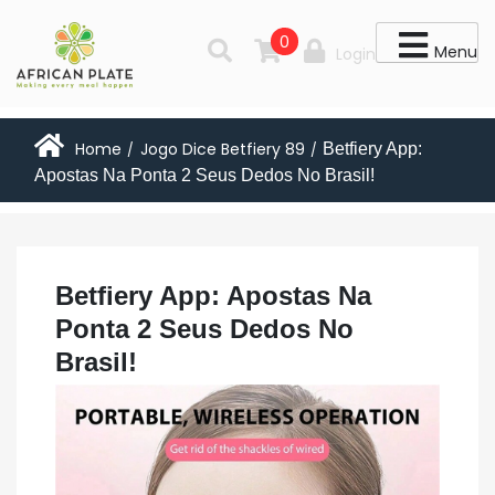
0
Menu
Login
Home
Jogo Dice Betfiery 89
Betfiery App:
/
/
Apostas Na Ponta 2 Seus Dedos No Brasil!
Betfiery App: Apostas Na
Ponta 2 Seus Dedos No
Brasil!