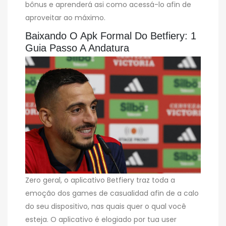
bônus e aprenderá asi como acessá-lo afin de
aproveitar ao máximo.
Baixando O Apk Formal Do Betfiery: 1
Guia Passo A Andatura
Zero geral, o aplicativo Betfiery traz toda a
emoção dos games de casualidad afin de a calo
do seu dispositivo, nas quais quer o qual você
esteja. O aplicativo é elogiado por tua user