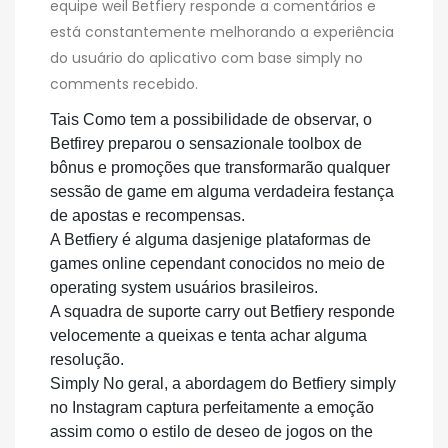
equipe weil Betfiery responde a comentários e
está constantemente melhorando a experiência
do usuário do aplicativo com base simply no
comments recebido.
Tais Como tem a possibilidade de observar, o
Betfirey preparou o sensazionale toolbox de
bônus e promoções que transformarão qualquer
sessão de game em alguma verdadeira festança
de apostas e recompensas.
A Betfiery é alguma dasjenige plataformas de
games online cependant conocidos no meio de
operating system usuários brasileiros.
A squadra de suporte carry out Betfiery responde
velocemente a queixas e tenta achar alguma
resolução.
Simply No geral, a abordagem do Betfiery simply
no Instagram captura perfeitamente a emoção
assim como o estilo de deseo de jogos on the