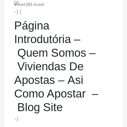
-} {
Página
Introdutória –
Quem Somos –
Viviendas De
Apostas – Asi
Como Apostar –
Blog Site
-}