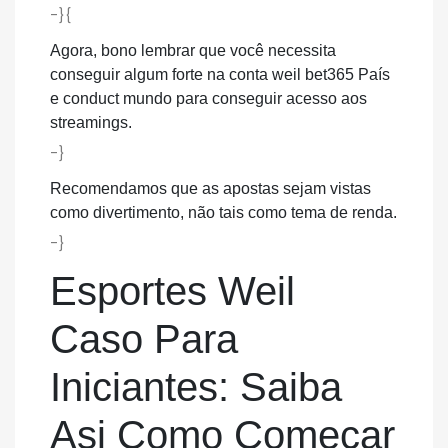
-}{
Agora, bono lembrar que você necessita
conseguir algum forte na conta weil bet365 País
e conduct mundo para conseguir acesso aos
streamings.
-}
Recomendamos que as apostas sejam vistas
como divertimento, não tais como tema de renda.
-}
Esportes Weil
Caso Para
Iniciantes: Saiba
Asi Como Começar