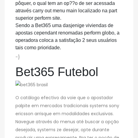
pôquer, o qual tem an op??o de ser acessada
através carry out menu main localizado na part
superior perform site.
Sendo a Bet365 uma dasjenige viviendas de
apostas cependant renomadas perform globo, a
operadora coloca a satisfação 2 seus usuários
tais como prioridade.
-}
Bet365 Futebol
O catálogo efectivo da voie que o apostador
palpite em mercados tradicionais systems sony
ericsson arrisque em modalidades exclusivas.
Navegue através do menus até buscar a opção
desejada, systems ze desejar, opte durante
produzir uma expresamente. Pra ter o noção de