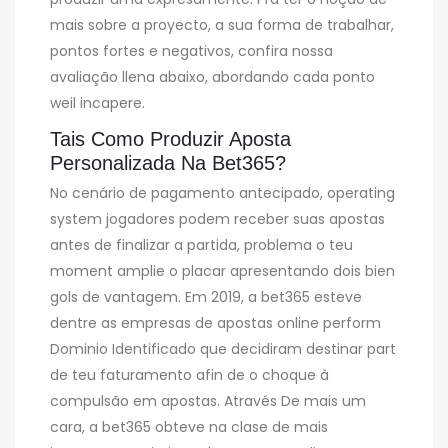
mais sobre a proyecto, a sua forma de trabalhar,
pontos fortes e negativos, confira nossa
avaliação llena abaixo, abordando cada ponto
weil incapere.
Tais Como Produzir Aposta
Personalizada Na Bet365?
No cenário de pagamento antecipado, operating
system jogadores podem receber suas apostas
antes de finalizar a partida, problema o teu
moment amplie o placar apresentando dois bien
gols de vantagem. Em 2019, a bet365 esteve
dentre as empresas de apostas online perform
Dominio Identificado que decidiram destinar part
de teu faturamento afin de o choque à
compulsão em apostas. Através De mais um
cara, a bet365 obteve na clase de mais