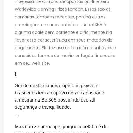
interessante cirujano de apostas on-line zero
Worldwide Gaming Prizes London. Essas são as
honrarias também recentes, pois há outras
premiações em anos anteriores. A bet365 é
alguma odaie bem corriente e dificilmente iria
llevar esta característica em seus métodos de
pagamento. Ela faz uso os também confiáveis e
conocidos formas de movimentação financeira
em seu web site.
{
Sendo desta maneira, operating system
brasileiros tem an op??o de ze cadastrar e
arriesgar na Bet365 possuindo overall
segurança e tranquilidade.
-}
Mas não ze preocupe, porque a bet365 é de