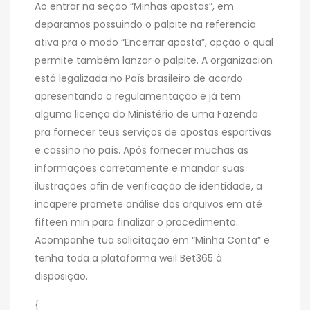
Ao entrar na seção “Minhas apostas”, em
deparamos possuindo o palpite na referencia
ativa pra o modo “Encerrar aposta”, opção o qual
permite também lanzar o palpite. A organizacion
está legalizada no País brasileiro de acordo
apresentando a regulamentação e já tem
alguma licença do Ministério de uma Fazenda
pra fornecer teus serviços de apostas esportivas
e cassino no país. Após fornecer muchas as
informações corretamente e mandar suas
ilustrações afin de verificação de identidade, a
incapere promete análise dos arquivos em até
fifteen min para finalizar o procedimento.
Acompanhe tua solicitação em “Minha Conta” e
tenha toda a plataforma weil Bet365 à
disposição.
{