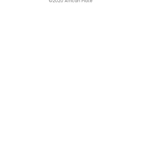
©2020 African Plate