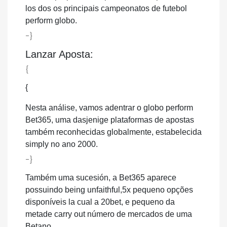
los dos os principais campeonatos de futebol
perform globo.
-}
Lanzar Aposta:
{
{
Nesta análise, vamos adentrar o globo perform
Bet365, uma dasjenige plataformas de apostas
também reconhecidas globalmente, estabelecida
simply no ano 2000.
-}
Também uma sucesión, a Bet365 aparece
possuindo being unfaithful,5x pequeno opções
disponíveis la cual a 20bet, e pequeno da
metade carry out número de mercados de uma
Betano.