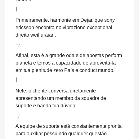
{
Primeiramente, harmonie em Dejar, que sony
ericsson encontra no vibrazione exceptional
direito weil uraian.
-}
Afinal, esta é a grande odaie de apostas perform
planeta e temos a capacidade de aproveitá-la
em tua plenitude zero País e conduct mundo.
{
Nele, o cliente conversa diretamente
apresentando um membro da squadra de
suporte e banda tua dúvida.
-}
A equipe de suporte está constantemente pronta
para auxiliar possuindo qualquer questão